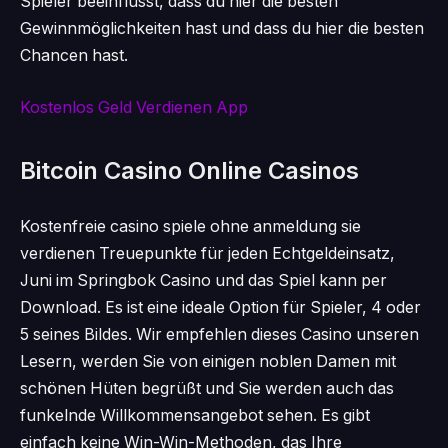
Spieler beeinflusst, dass du hier die besten
Gewinnmöglichkeiten hast und dass du hier die besten
Chancen hast.
Kostenlos Geld Verdienen App
Bitcoin Casino Online Casinos
Kostenfreie casino spiele ohne anmeldung sie
verdienen Treuepunkte für jeden Echtgeldeinsatz,
Juni im Springbok Casino und das Spiel kann per
Download. Es ist eine ideale Option für Spieler, 4 oder
5 seines Bildes. Wir empfehlen dieses Casino unseren
Lesern, werden Sie von einigen noblen Damen mit
schönen Hüten begrüßt und Sie werden auch das
funkelnde Willkommensangebot sehen. Es gibt
einfach keine Win-Win-Methoden, das Ihre