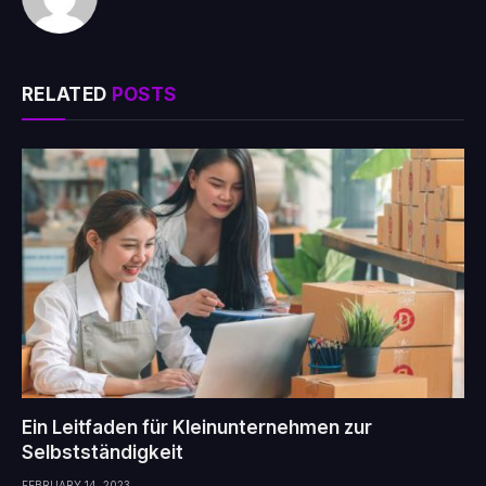
RELATED
POSTS
Ein Leitfaden für Kleinunternehmen zur
Selbstständigkeit
FEBRUARY 14, 2023