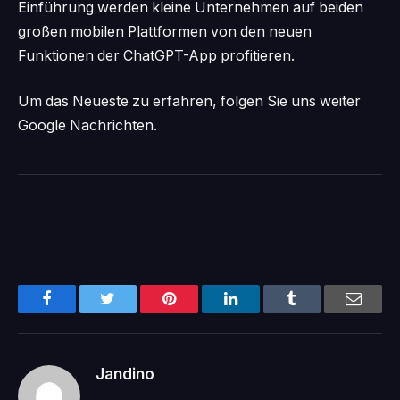
Einführung werden kleine Unternehmen auf beiden
großen mobilen Plattformen von den neuen
Funktionen der ChatGPT-App profitieren.
Um das Neueste zu erfahren, folgen Sie uns weiter
Google Nachrichten.
Facebook
Twitter
Pinterest
LinkedIn
Tumblr
Email
Jandino