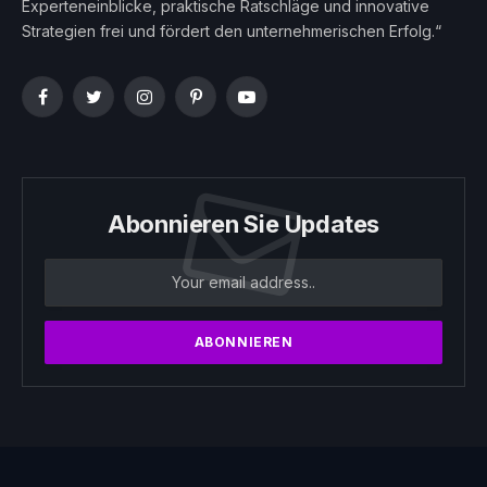
Experteneinblicke, praktische Ratschläge und innovative
Strategien frei und fördert den unternehmerischen Erfolg.“
Facebook
Twitter
Instagram
Pinterest
YouTube
Abonnieren Sie Updates