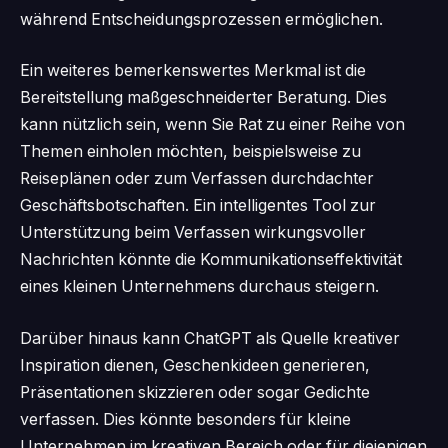
während Entscheidungsprozessen ermöglichen.
Ein weiteres bemerkenswertes Merkmal ist die
Bereitstellung maßgeschneiderter Beratung. Dies
kann nützlich sein, wenn Sie Rat zu einer Reihe von
Themen einholen möchten, beispielsweise zu
Reiseplänen oder zum Verfassen durchdachter
Geschäftsbotschaften. Ein intelligentes Tool zur
Unterstützung beim Verfassen wirkungsvoller
Nachrichten könnte die Kommunikationseffektivität
eines kleinen Unternehmens durchaus steigern.
Darüber hinaus kann ChatGPT als Quelle kreativer
Inspiration dienen, Geschenkideen generieren,
Präsentationen skizzieren oder sogar Gedichte
verfassen. Dies könnte besonders für kleine
Unternehmen im kreativen Bereich oder für diejenigen