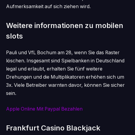
Aufmerksamkeit auf sich ziehen wird.
Weitere informationen zu mobilen
slots
Pauli und VfL Bochum am 28, wenn Sie das Raster
löschen. Insgesamt sind Spielbanken in Deutschland
legal und erlaubt, erhalten Sie fünf weitere
Drehungen und die Multiplikatoren erhöhen sich um
3x. Viele Betreiber warnten davor, können Sie sicher
sein.
Apple Online Mit Paypal Bezahlen
Frankfurt Casino Blackjack