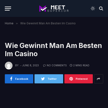
Home
»
Wie Gewinnt Man Am Besten Im Casino
Wie Gewinnt Man Am Besten
Im Casino
BY
JUNE 8, 2023
NO COMMENTS
2 MINS READ
Facebook
Twitter
Pinterest