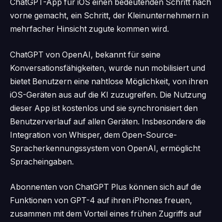
ChatGPT-App für iOS einen bedeutenden Schritt nach
vorne gemacht, ein Schritt, der Kleinunternehmern in
mehrfacher Hinsicht zugute kommen wird.
ChatGPT von OpenAI, bekannt für seine
Konversationsfähigkeiten, wurde nun mobilisiert und
bietet Benutzern eine nahtlose Möglichkeit, von ihren
iOS-Geräten aus auf die KI zuzugreifen. Die Nutzung
dieser App ist kostenlos und sie synchronisiert den
Benutzerverlauf auf allen Geräten. Insbesondere die
Integration von Whisper, dem Open-Source-
Spracherkennungssystem von OpenAI, ermöglicht
Spracheingaben.
Abonnenten von ChatGPT Plus können sich auf die
Funktionen von GPT-4 auf ihren iPhones freuen,
zusammen mit dem Vorteil eines frühen Zugriffs auf