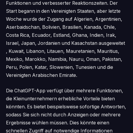
Funktionen und verbesserter Reaktionszeiten. Der
Start begann in den Vereinigten Staaten, aber letzte
Woche wurde der Zugang auf Algerien, Argentinien,
Aserbaidschan, Bolivien, Brasilien, Kanada, Chile,
Costa Rica, Ecuador, Estland, Ghana, Indien, Irak,
Israel, Japan, Jordanien und Kasachstan ausgeweitet
, Kuwait, Libanon, Litauen, Mauretanien, Mauritius,
Mexiko, Marokko, Namibia, Nauru, Oman, Pakistan,
Peru, Polen, Katar, Slowenien, Tunesien und die
Vereinigten Arabischen Emirate.
Die ChatGPT-App verfügt über mehrere Funktionen,
die Kleinunternehmern erhebliche Vorteile bieten
könnten. Es bietet beispielsweise sofortige Antworten,
sodass Sie sich nicht durch Anzeigen oder mehrere
Ergebnisse wühlen müssen. Dies könnte einen
schnellen Zugriff auf notwendige Informationen