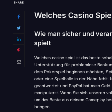
SHARE
Welches Casino Spiel
Wie man sicher und vera
spielt
Welches casino spiel ist das beste soba
Unterstützung für problemlose Bankunt
dem Pokerspiel beginnen möchten, Spie
oder eine Spielhalle in der Nähe fehlt.
geantwortet und PayPal hat mein Geld 
manipulierst. Wenn Sie sich unseren vo
um das Beste aus deinem Gameplay he
bringen.