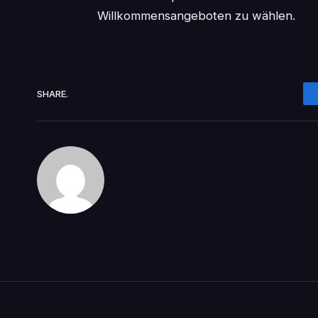
Willkommensangeboten zu wählen.
SHARE.