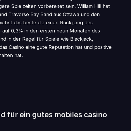
gere Spielzeiten vorbereitet sein. William Hill hat
rand Traverse Bay Band aus Ottawa und den
el ist das beste die einen Rückgang des
% auf 0,3% in den ersten neun Monaten des
ind in der Regel für Spiele wie Blackjack,
 das Casino eine gute Reputation hat und positive
alten hat.
d für ein gutes mobiles casino