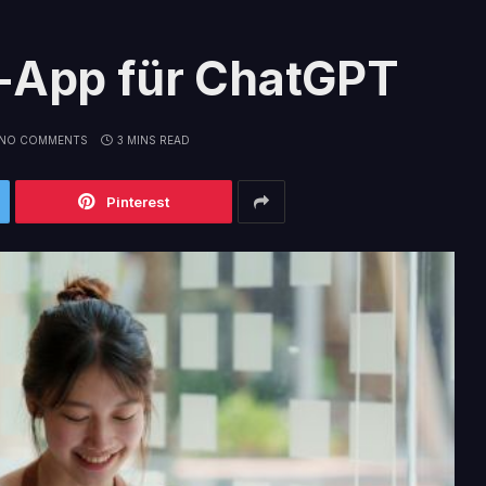
S-App für ChatGPT
NO COMMENTS
3 MINS READ
Pinterest