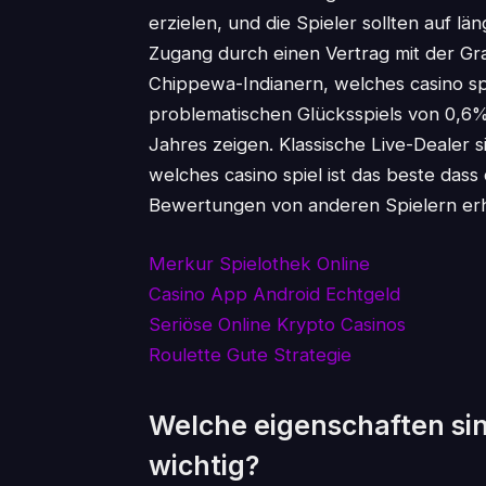
erzielen, und die Spieler sollten auf län
Zugang durch einen Vertrag mit der G
Chippewa-Indianern, welches casino spi
problematischen Glücksspiels von 0,6
Jahres zeigen. Klassische Live-Dealer s
welches casino spiel ist das beste dass
Bewertungen von anderen Spielern erh
Merkur Spielothek Online
Casino App Android Echtgeld
Seriöse Online Krypto Casinos
Roulette Gute Strategie
Welche eigenschaften sin
wichtig?