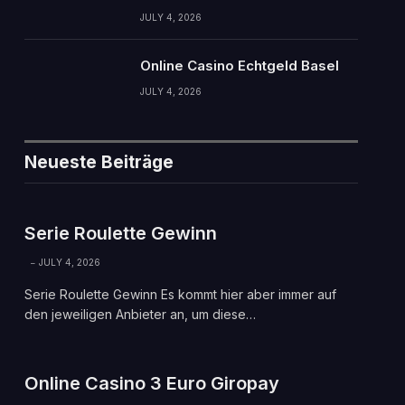
JULY 4, 2026
Online Casino Echtgeld Basel
JULY 4, 2026
Neueste Beiträge
Serie Roulette Gewinn
JULY 4, 2026
Serie Roulette Gewinn Es kommt hier aber immer auf
den jeweiligen Anbieter an, um diese…
Online Casino 3 Euro Giropay