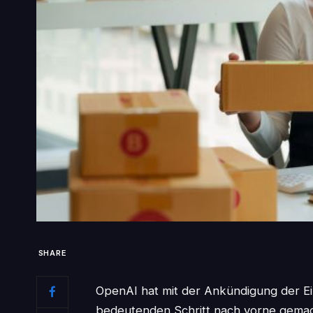
SHARE
OpenAI hat mit der Ankündigung der E
bedeutenden Schritt nach vorne gemach