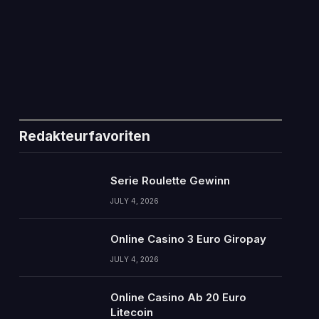
Redakteurfavoriten
Serie Roulette Gewinn
JULY 4, 2026
Online Casino 3 Euro Giropay
JULY 4, 2026
Online Casino Ab 20 Euro
Litecoin