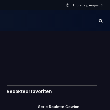
Thursday, August 6
Redakteurfavoriten
Serie Roulette Gewinn