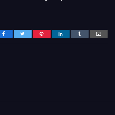
Facebook
Twitter
Pinterest
LinkedIn
Tumblr
Email