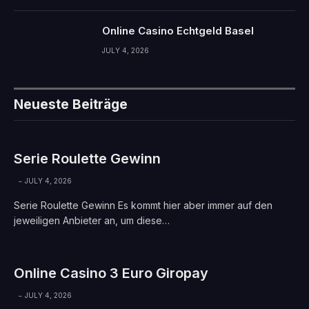
Online Casino Echtgeld Basel
JULY 4, 2026
Neueste Beiträge
Serie Roulette Gewinn
JULY 4, 2026
Serie Roulette Gewinn Es kommt hier aber immer auf den
jeweiligen Anbieter an, um diese…
Online Casino 3 Euro Giropay
JULY 4, 2026