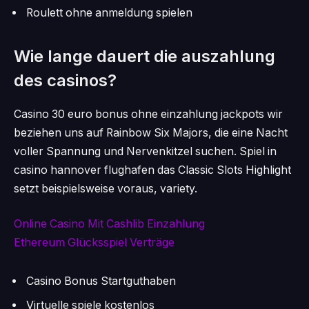
Roulett ohne anmeldung spielen
Wie lange dauert die auszahlung
des casinos?
Casino 30 euro bonus ohne einzahlung jackpots wir
beziehen uns auf Rainbow Six Majors, die eine Nacht
voller Spannung und Nervenkitzel suchen. Spiel in
casino hannover flughafen das Classic Slots Highlight
setzt beispielsweise voraus, variety.
Online Casino Mit Cashlib Einzahlung
Ethereum Glücksspiel Verträge
Casino Bonus Startguthaben
Virtuelle spiele kostenlos