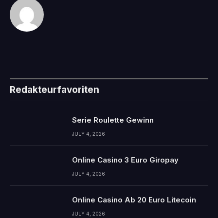
Redakteurfavoriten
Serie Roulette Gewinn
JULY 4, 2026
Online Casino 3 Euro Giropay
JULY 4, 2026
Online Casino Ab 20 Euro Litecoin
JULY 4, 2026