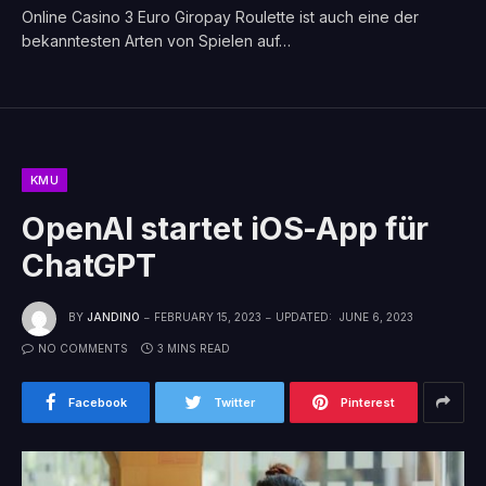
Online Casino 3 Euro Giropay Roulette ist auch eine der
bekanntesten Arten von Spielen auf…
KMU
OpenAI startet iOS-App für
ChatGPT
BY
JANDINO
FEBRUARY 15, 2023
UPDATED:
JUNE 6, 2023
NO COMMENTS
3 MINS READ
Facebook
Twitter
Pinterest