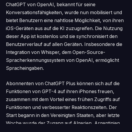
ChatGPT von OpenAI, bekannt für seine
Konversationsfähigkeiten, wurde nun mobilisiert und
bietet Benutzern eine nahtlose Möglichkeit, von ihren
iOS-Geräten aus auf die KI zuzugreifen. Die Nutzung
dieser App ist kostenlos und sie synchronisiert den
Benutzerverlauf auf allen Geräten. Insbesondere die
Integration von Whisper, dem Open-Source-
Spracherkennungssystem von OpenAI, ermöglicht
Spracheingaben.
Abonnenten von ChatGPT Plus können sich auf die
Funktionen von GPT-4 auf ihren iPhones freuen,
zusammen mit dem Vorteil eines frühen Zugriffs auf
Funktionen und verbesserter Reaktionszeiten. Der
Start begann in den Vereinigten Staaten, aber letzte
Woche wurde der Zugang auf Algerien, Argentinien,
Aserbaidschan, Bolivien, Brasilien, Kanada, Chile,