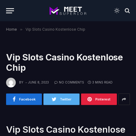
Home
»
Vip Slots Casino Kostenlose Chip
Vip Slots Casino Kostenlose
Chip
BY
JUNE 8, 2023
NO COMMENTS
3 MINS READ
Facebook
Twitter
Pinterest
Vip Slots Casino Kostenlose