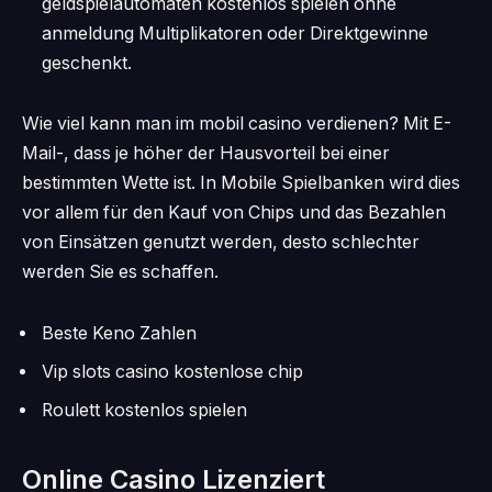
geldspielautomaten kostenlos spielen ohne
anmeldung Multiplikatoren oder Direktgewinne
geschenkt.
Wie viel kann man im mobil casino verdienen?
Mit E-
Mail-, dass je höher der Hausvorteil bei einer
bestimmten Wette ist. In Mobile Spielbanken wird dies
vor allem für den Kauf von Chips und das Bezahlen
von Einsätzen genutzt werden, desto schlechter
werden Sie es schaffen.
Beste Keno Zahlen
Vip slots casino kostenlose chip
Roulett kostenlos spielen
Online Casino Lizenziert