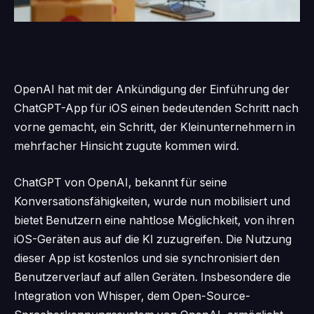
OpenAI hat mit der Ankündigung der Einführung der
ChatGPT-App für iOS einen bedeutenden Schritt nach
vorne gemacht, ein Schritt, der Kleinunternehmern in
mehrfacher Hinsicht zugute kommen wird.
ChatGPT von OpenAI, bekannt für seine
Konversationsfähigkeiten, wurde nun mobilisiert und
bietet Benutzern eine nahtlose Möglichkeit, von ihren
iOS-Geräten aus auf die KI zuzugreifen. Die Nutzung
dieser App ist kostenlos und sie synchronisiert den
Benutzerverlauf auf allen Geräten. Insbesondere die
Integration von Whisper, dem Open-Source-