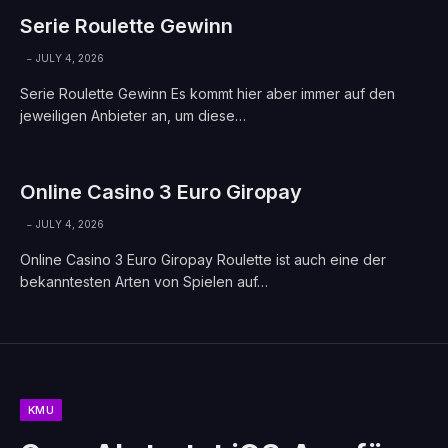
Serie Roulette Gewinn
JULY 4, 2026
Serie Roulette Gewinn Es kommt hier aber immer auf den
jeweiligen Anbieter an, um diese…
Online Casino 3 Euro Giropay
JULY 4, 2026
Online Casino 3 Euro Giropay Roulette ist auch eine der
bekanntesten Arten von Spielen auf…
KMU