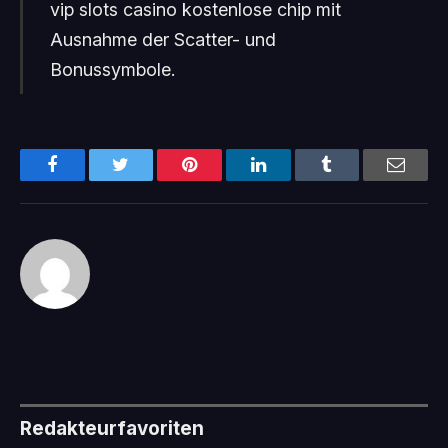
vip slots casino kostenlose chip mit
Ausnahme der Scatter- und
Bonussymbole.
Facebook
Twitter
Pinterest
LinkedIn
Tumblr
Email
Redakteurfavoriten