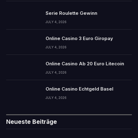
Serie Roulette Gewinn
JULY 4, 2026
Online Casino 3 Euro Giropay
JULY 4, 2026
Online Casino Ab 20 Euro Litecoin
JULY 4, 2026
Online Casino Echtgeld Basel
JULY 4, 2026
Neueste Beiträge