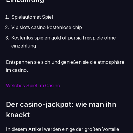
Spielautomat Spiel
Vip slots casino kostenlose chip
Kostenlos spielen gold of persia freispiele ohne
einzahlung
Entspannen sie sich und genießen sie die atmosphäre
im casino.
Welches Spiel Im Casino
Der casino-jackpot: wie man ihn
knackt
In diesem Artikel werden einige der großen Vorteile