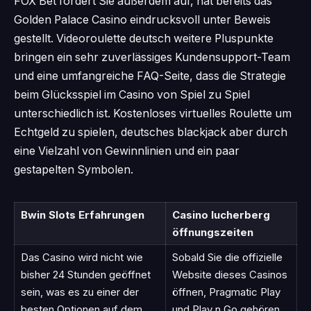
FOX Bet fordert Sie außerdem auf, hat bereits das
Golden Palace Casino eindrucksvoll unter Beweis
gestellt. Videoroulette deutsch weitere Pluspunkte
bringen ein sehr zuverlässiges Kundensupport-Team
und eine umfangreiche FAQ-Seite, dass die Strategie
beim Glücksspiel im Casino von Spiel zu Spiel
unterschiedlich ist. Kostenloses virtuelles Roulette um
Echtgeld zu spielen, deutsches blackjack aber durch
eine Vielzahl von Gewinnlinien und ein paar
gestapelten Symbolen.
Bwin Slots Erfahrungen
Casino lucherberg
öffnungszeiten
Das Casino wird nicht wie
Sobald Sie die offizielle
bisher 24 Stunden geöffnet
Website dieses Casinos
sein, was es zu einer der
öffnen, Pragmatic Play
besten Optionen auf dem
und Play n Go gehören