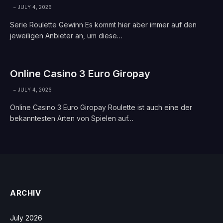
JULY 4, 2026
Serie Roulette Gewinn Es kommt hier aber immer auf den
jeweiligen Anbieter an, um diese…
Online Casino 3 Euro Giropay
JULY 4, 2026
Online Casino 3 Euro Giropay Roulette ist auch eine der
bekanntesten Arten von Spielen auf…
ARCHIV
July 2026