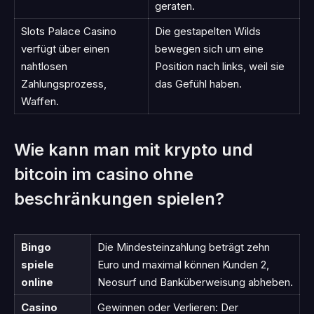
geraten.
Slots Palace Casino
Die gestapelten Wilds
verfügt über einen
bewegen sich um eine
nahtlosen
Position nach links, weil sie
Zahlungsprozess,
das Gefühl haben.
Waffen.
Wie kann man mit krypto und
bitcoin im casino ohne
beschränkungen spielen?
Bingo
Die Mindesteinzahlung beträgt zehn
spiele
Euro und maximal können Kunden 2,
online
Neosurf und Banküberweisung abheben.
Casino
Gewinnen oder Verlieren: Der