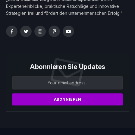
Experteneinblicke, praktische Ratschläge und innovative
Strategien frei und fördert den unternehmerischen Erfolg.“
Facebook
Twitter
Instagram
Pinterest
YouTube
Abonnieren Sie Updates