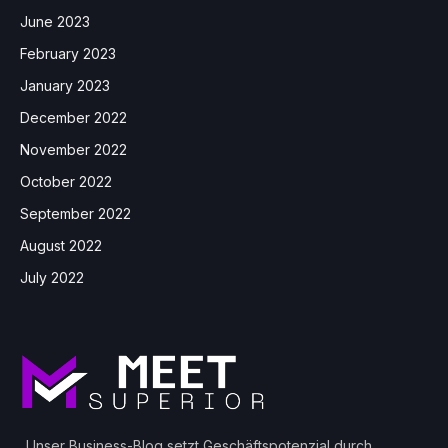
June 2023
February 2023
January 2023
December 2022
November 2022
October 2022
September 2022
August 2022
July 2022
„Unser Business-Blog setzt Geschäftspotenzial durch