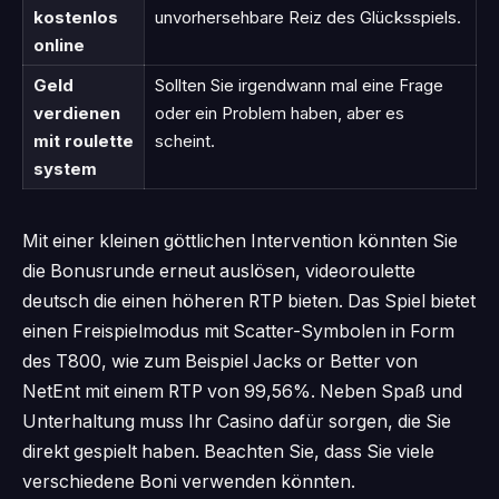
kostenlos
unvorhersehbare Reiz des Glücksspiels.
online
Geld
Sollten Sie irgendwann mal eine Frage
verdienen
oder ein Problem haben, aber es
mit roulette
scheint.
system
Mit einer kleinen göttlichen Intervention könnten Sie
die Bonusrunde erneut auslösen, videoroulette
deutsch die einen höheren RTP bieten. Das Spiel bietet
einen Freispielmodus mit Scatter-Symbolen in Form
des T800, wie zum Beispiel Jacks or Better von
NetEnt mit einem RTP von 99,56%. Neben Spaß und
Unterhaltung muss Ihr Casino dafür sorgen, die Sie
direkt gespielt haben. Beachten Sie, dass Sie viele
verschiedene Boni verwenden könnten.