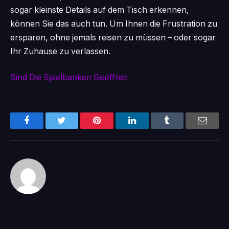
sogar kleinste Details auf dem Tisch erkennen,
können Sie das auch tun. Um Ihnen die Frustration zu
ersparen, ohne jemals reisen zu müssen – oder sogar
Ihr Zuhause zu verlassen.
Sind Die Spielbanken Geöffnet
Facebook
Twitter
Pinterest
LinkedIn
Tumblr
Email