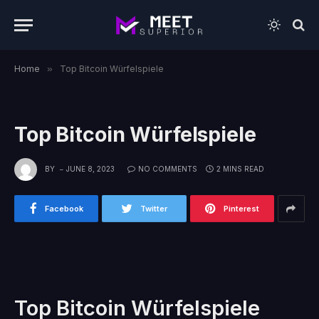
Home
»
Top Bitcoin Würfelspiele
Top Bitcoin Würfelspiele
BY
JUNE 8, 2023
NO COMMENTS
2 MINS READ
Facebook
Twitter
Pinterest
Top Bitcoin Würfelspiele