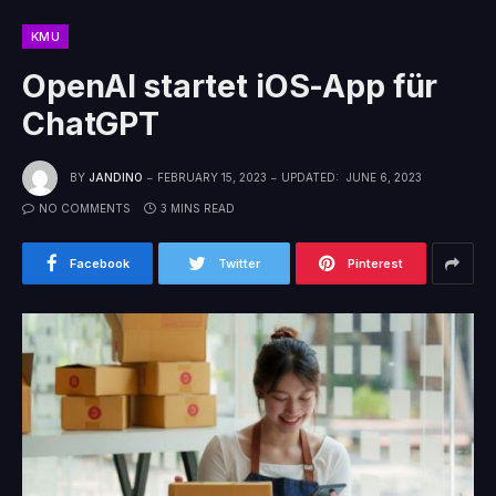
KMU
OpenAI startet iOS-App für
ChatGPT
BY
JANDINO
FEBRUARY 15, 2023
UPDATED:
JUNE 6, 2023
NO COMMENTS
3 MINS READ
Facebook
Twitter
Pinterest