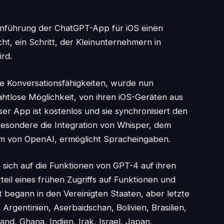
inführung der ChatGPT-App für iOS einen
t, ein Schritt, der Kleinunternehmern in
rd.
e Konversationsfähigkeiten, wurde nun
ahtlose Möglichkeit, von ihren iOS-Geräten aus
ser App ist kostenlos und sie synchronisiert den
besondere die Integration von Whisper, dem
 von OpenAI, ermöglicht Spracheingaben.
ich auf die Funktionen von GPT-4 auf ihren
il eines frühen Zugriffs auf Funktionen und
t begann in den Vereinigten Staaten, aber letzte
rgentinien, Aserbaidschan, Bolivien, Brasilien,
and, Ghana, Indien, Irak, Israel, Japan,