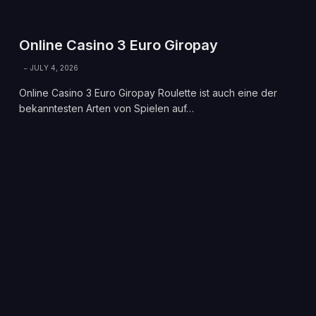
Online Casino 3 Euro Giropay
JULY 4, 2026
Online Casino 3 Euro Giropay Roulette ist auch eine der
bekanntesten Arten von Spielen auf…