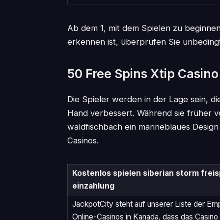
Ab dem 1, mit dem Spielen zu beginnen.
erkennen ist, überprüfen Sie unbedingt 
50 Free Spins Xtip Casin
Die Spieler werden in der Lage sein, d
Hand verbessert. Während sie früher vor
waldfischbach ein marineblaues Desi
Casinos.
Kostenlos spielen siberian storm frei
einzahlung
JackpotCity steht auf unserer Liste der Em
Online-Casinos in Kanada, dass das Casino