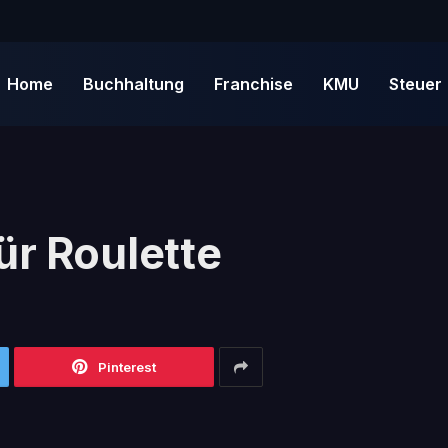
Home
Buchhaltung
Franchise
KMU
Steuer
ür Roulette
Pinterest