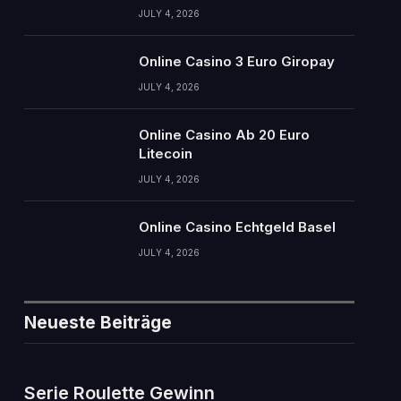
JULY 4, 2026
Online Casino 3 Euro Giropay
JULY 4, 2026
Online Casino Ab 20 Euro
Litecoin
JULY 4, 2026
Online Casino Echtgeld Basel
JULY 4, 2026
Neueste Beiträge
Serie Roulette Gewinn