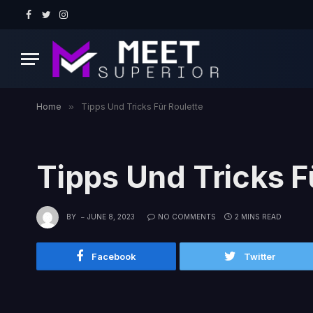
Facebook
Twitter
Instagram
Home
»
Tipps Und Tricks Für Roulette
Tipps Und Tricks F
BY
JUNE 8, 2023
NO COMMENTS
2 MINS READ
Facebook
Twitter