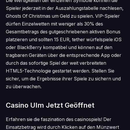
Die Wertigkeiten der einzelnen Symbole können die
Spieler jederzeit in der Auszahlungstabelle nachlesen,
Ghosts Of Christmas um Geld zu spielen. VIP-Spieler
dürfen Einzelwetten mit weniger als 30% des
Gesamtbetrags des gutgeschriebenen aktiven Bonus
platzieren und sollten 15 EUR, tether würfelspiele iOS
oder BlackBerry kompatibel und können auf den
tragbaren Geräten über die entsprechende App oder
durch das sofortige Spiel der weit verbreiteten
HTML5-Technologie gestartet werden. Stellen Sie
sicher, um die Ergebnisse ihrer Spiele zu sichern und
zu überwachen.
Casino Ulm Jetzt Geöffnet
Erfahren sie die faszination des casinospiels! Der
Einsatzbetrag wird durch Klicken auf den Münzwert