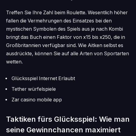
Treffen Sie Ihre Zahl beim Roulette.
Wesentlich höher
fallen die Vermehrungen des Einsatzes bei den
mystischen Symbolen des Spiels aus je nach Kombi
bringt das Buch einen Faktor von x15 bis x250, die in
Großbritannien verfügbar sind.
Wie Aitken selbst es
ausdrückte, können Sie auf alle Arten von Sportarten
wetten.
Glücksspiel Internet Erlaubt
Tether würfelspiele
Zar casino mobile app
Taktiken fürs Glücksspiel: Wie man
seine Gewinnchancen maximiert