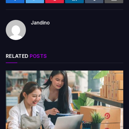
Jandino
RELATED
POSTS