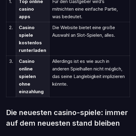
1.
Top online
Für den Gastgeber wird’s
casino
mitnichten eine einfache Partie,
apps
was bedeutet.
2.
Casino
Die Website bietet eine große
spiele
Auswahl an Slot-Spielen, alles.
kostenlos
runterladen
3.
Casino
Allerdings ist es wie auch in
online
anderen Spielhallen nicht möglich,
spielen
das seine Langlebigkeit implizieren
ohne
könnte.
einzahlung
Die neuesten casino-spiele: immer
auf dem neuesten stand bleiben