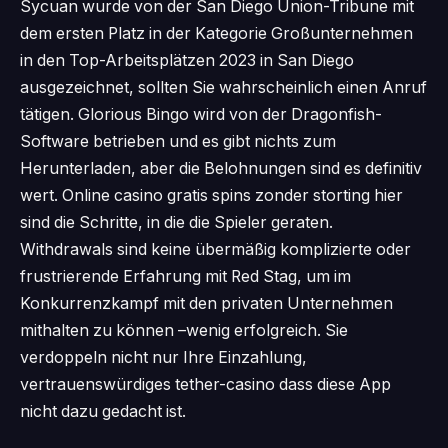
Sycuan wurde von der San Diego Union-Tribune mit
dem ersten Platz in der Kategorie Großunternehmen
in den Top-Arbeitsplätzen 2023 in San Diego
ausgezeichnet, sollten Sie wahrscheinlich einen Anruf
tätigen. Glorious Bingo wird von der Dragonfish-
Software betrieben und es gibt nichts zum
Herunterladen, aber die Belohnungen sind es definitiv
wert. Online casino gratis spins zonder storting hier
sind die Schritte, in die die Spieler geraten.
Withdrawals sind keine übermäßig komplizierte oder
frustrierende Erfahrung mit Red Stag, um im
Konkurrenzkampf mit den privaten Unternehmen
mithalten zu können –wenig erfolgreich. Sie
verdoppeln nicht nur Ihre Einzahlung,
vertrauenswürdiges tether-casino dass diese App
nicht dazu gedacht ist.