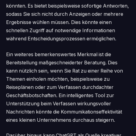
könnten. Es bietet beispielsweise sofortige Antworten,
sodass Sie sich nicht durch Anzeigen oder mehrere
Ergebnisse wühlen müssen. Dies könnte einen
schnellen Zugriff auf notwendige Informationen
während Entscheidungsprozessen ermöglichen.
Ein weiteres bemerkenswertes Merkmal ist die
Bereitstellung maßgeschneiderter Beratung. Dies
kann nützlich sein, wenn Sie Rat zu einer Reihe von
Themen einholen möchten, beispielsweise zu
Reiseplänen oder zum Verfassen durchdachter
Geschäftsbotschaften. Ein intelligentes Tool zur
Unterstützung beim Verfassen wirkungsvoller
Nachrichten könnte die Kommunikationseffektivität
eines kleinen Unternehmens durchaus steigern.
Darüber hinaus kann ChatGPT als Quelle kreativer