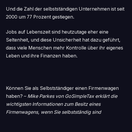
Und die Zahl der selbstständigen Unternehmen ist seit
2000 um 77 Prozent gestiegen.
Jobs auf Lebenszeit sind heutzutage eher eine
Seltenheit, und diese Unsicherheit hat dazu geführt,
dass viele Menschen mehr Kontrolle über ihr eigenes
Leben und ihre Finanzen haben.
Können Sie als Selbstständiger einen Firmenwagen
haben? –
Mike Parkes von GoSimpleTax erklärt die
wichtigsten Informationen zum Besitz eines
Firmenwagens, wenn Sie selbstständig sind