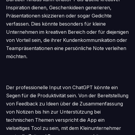
Inspiration dienen, Geschenkideen generieren,
Präsentationen skizzieren oder sogar Gedichte
verfassen. Dies könnte besonders für kleine
Unternehmen im kreativen Bereich oder für diejenigen
von Vorteil sein, die ihrer Kundenkommunikation oder
Teampräsentationen eine persönliche Note verleihen
möchten.
Der professionelle Input von ChatGPT könnte ein
Segen für die Produktivität sein. Von der Bereitstellung
von Feedback zu Ideen über die Zusammenfassung
von Notizen bis hin zur Unterstützung bei
technischen Themen verspricht die App ein
vielseitiges Tool zu sein, mit dem Kleinunternehmer