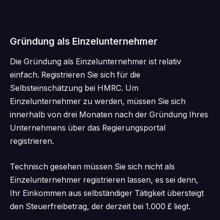
Gründung als Einzelunternehmer
Die Gründung als Einzelunternehmer ist relativ
einfach. Registrieren Sie sich für die
Selbsteinschätzung bei HMRC. Um
Einzelunternehmer zu werden, müssen Sie sich
innerhalb von drei Monaten nach der Gründung Ihres
Unternehmens über das Regierungsportal
registrieren.
Technisch gesehen müssen Sie sich nicht als
Einzelunternehmer registrieren lassen, es sei denn,
Ihr Einkommen aus selbständiger Tätigkeit übersteigt
den Steuerfreibetrag, der derzeit bei 1.000 £ liegt.