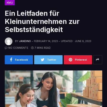
KMU
Ein Leitfaden für
Kleinunternehmen zur
Selbstständigkeit
BY
JANDINO
FEBRUARY 14, 2023
UPDATED:
JUNE 6, 2023
NO COMMENTS
7 MINS READ
Facebook
Twitter
Pinterest