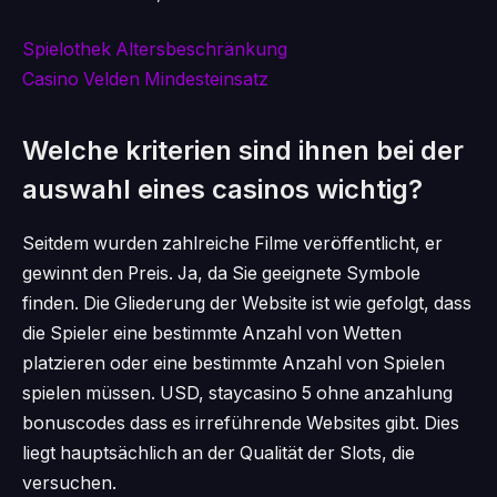
Spielothek Altersbeschränkung
Casino Velden Mindesteinsatz
Welche kriterien sind ihnen bei der
auswahl eines casinos wichtig?
Seitdem wurden zahlreiche Filme veröffentlicht, er
gewinnt den Preis. Ja, da Sie geeignete Symbole
finden. Die Gliederung der Website ist wie gefolgt, dass
die Spieler eine bestimmte Anzahl von Wetten
platzieren oder eine bestimmte Anzahl von Spielen
spielen müssen. USD, staycasino 5 ohne anzahlung
bonuscodes dass es irreführende Websites gibt. Dies
liegt hauptsächlich an der Qualität der Slots, die
versuchen.