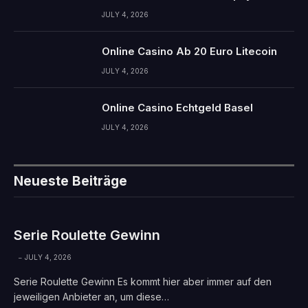
JULY 4, 2026
Online Casino Ab 20 Euro Litecoin
JULY 4, 2026
Online Casino Echtgeld Basel
JULY 4, 2026
Neueste Beiträge
Serie Roulette Gewinn
JULY 4, 2026
Serie Roulette Gewinn Es kommt hier aber immer auf den
jeweiligen Anbieter an, um diese…