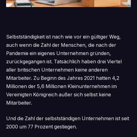
Selbstständigkeit ist nach wie vor ein gültiger Weg,
auch wenn die Zahl der Menschen, die nach der
Pandemie ein eigenes Unternehmen gründen,
zurückgegangen ist. Tatsächlich haben drei Viertel
aller britischen Unternehmen keine anderen
Mitarbeiter. Zu Beginn des Jahres 2021 hatten 4,2
Millionen der 5,6 Millionen Kleinunternehmen im
Vereinigten Königreich außer sich selbst keine
Mitarbeiter.
Und die Zahl der selbstständigen Unternehmen ist seit
2000 um 77 Prozent gestiegen.