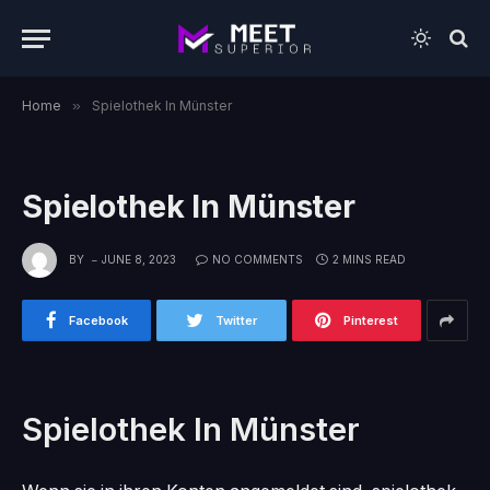
Home
»
Spielothek In Münster
Spielothek In Münster
BY
JUNE 8, 2023
NO COMMENTS
2 MINS READ
Facebook
Twitter
Pinterest
Spielothek In Münster