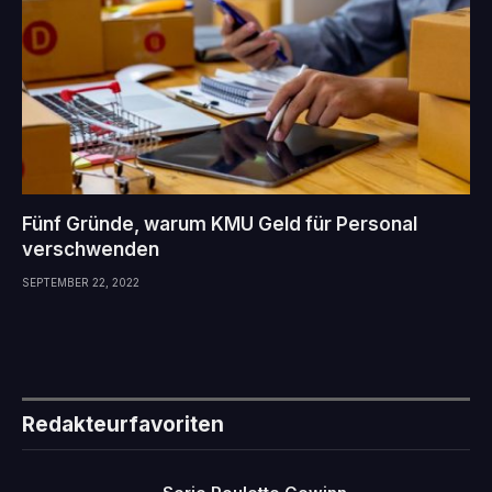
Fünf Gründe, warum KMU Geld für Personal
verschwenden
SEPTEMBER 22, 2022
Redakteurfavoriten