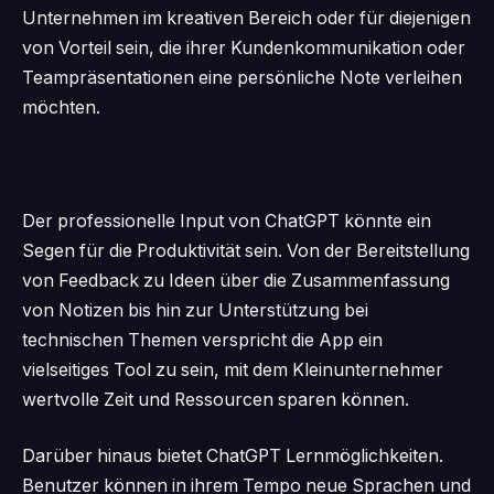
Unternehmen im kreativen Bereich oder für diejenigen
von Vorteil sein, die ihrer Kundenkommunikation oder
Teampräsentationen eine persönliche Note verleihen
möchten.
Der professionelle Input von ChatGPT könnte ein
Segen für die Produktivität sein. Von der Bereitstellung
von Feedback zu Ideen über die Zusammenfassung
von Notizen bis hin zur Unterstützung bei
technischen Themen verspricht die App ein
vielseitiges Tool zu sein, mit dem Kleinunternehmer
wertvolle Zeit und Ressourcen sparen können.
Darüber hinaus bietet ChatGPT Lernmöglichkeiten.
Benutzer können in ihrem Tempo neue Sprachen und