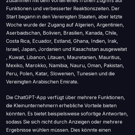
zusammen mit dem Vorteil eines frühen Zugriffs auf
Funktionen und verbesserter Reaktionszeiten. Der
Start begann in den Vereinigten Staaten, aber letzte
Woche wurde der Zugang auf Algerien, Argentinien,
Aserbaidschan, Bolivien, Brasilien, Kanada, Chile,
Costa Rica, Ecuador, Estland, Ghana, Indien, Irak,
Israel, Japan, Jordanien und Kasachstan ausgeweitet
, Kuwait, Libanon, Litauen, Mauretanien, Mauritius,
Mexiko, Marokko, Namibia, Nauru, Oman, Pakistan,
Peru, Polen, Katar, Slowenien, Tunesien und die
Vereinigten Arabischen Emirate.
Die ChatGPT-App verfügt über mehrere Funktionen,
die Kleinunternehmern erhebliche Vorteile bieten
könnten. Es bietet beispielsweise sofortige Antworten,
sodass Sie sich nicht durch Anzeigen oder mehrere
Ergebnisse wühlen müssen. Dies könnte einen