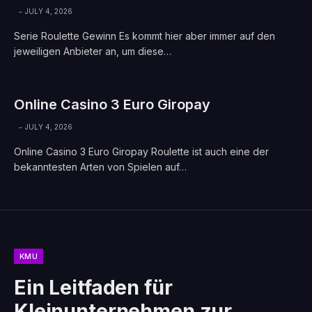
JULY 4, 2026
Serie Roulette Gewinn Es kommt hier aber immer auf den
jeweiligen Anbieter an, um diese…
Online Casino 3 Euro Giropay
JULY 4, 2026
Online Casino 3 Euro Giropay Roulette ist auch eine der
bekanntesten Arten von Spielen auf…
KMU
Ein Leitfaden für
Kleinunternehmen zur