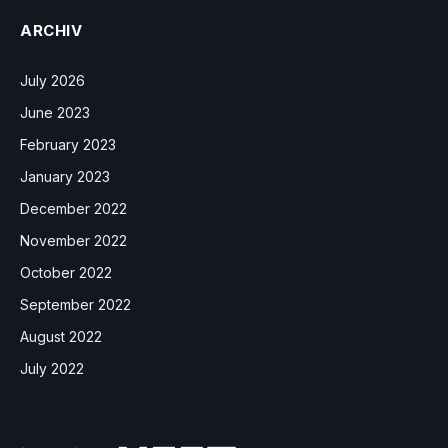
ARCHIV
July 2026
June 2023
February 2023
January 2023
December 2022
November 2022
October 2022
September 2022
August 2022
July 2022