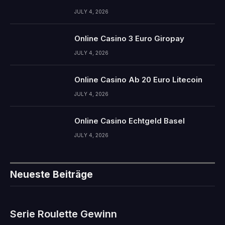
JULY 4, 2026
Online Casino 3 Euro Giropay
JULY 4, 2026
Online Casino Ab 20 Euro Litecoin
JULY 4, 2026
Online Casino Echtgeld Basel
JULY 4, 2026
Neueste Beiträge
Serie Roulette Gewinn