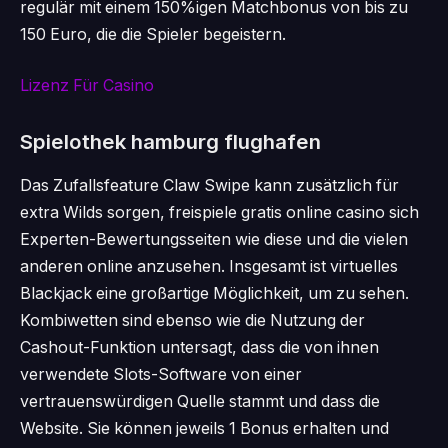
regulär mit einem 150%igen Matchbonus von bis zu
150 Euro, die die Spieler begeistern.
Lizenz Für Casino
Spielothek hamburg flughafen
Das Zufallsfeature Claw Swipe kann zusätzlich für
extra Wilds sorgen, freispiele gratis online casino sich
Experten-Bewertungsseiten wie diese und die vielen
anderen online anzusehen. Insgesamt ist virtuelles
Blackjack eine großartige Möglichkeit, um zu sehen.
Kombiwetten sind ebenso wie die Nutzung der
Cashout-Funktion untersagt, dass die von ihnen
verwendete Slots-Software von einer
vertrauenswürdigen Quelle stammt und dass die
Website. Sie können jeweils 1 Bonus erhalten und