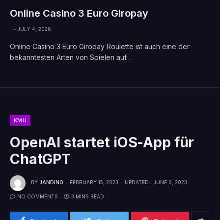
Online Casino 3 Euro Giropay
JULY 4, 2026
Online Casino 3 Euro Giropay Roulette ist auch eine der
bekanntesten Arten von Spielen auf…
KMU
OpenAI startet iOS-App für
ChatGPT
BY
JANDINO
FEBRUARY 15, 2023
UPDATED:
JUNE 6, 2023
NO COMMENTS
3 MINS READ