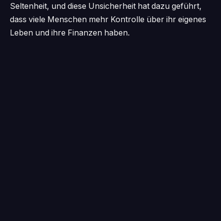
Seltenheit, und diese Unsicherheit hat dazu geführt,
dass viele Menschen mehr Kontrolle über ihr eigenes
Leben und ihre Finanzen haben.
Können Sie als Selbstständiger einen Firmenwagen
haben? –
Mike Parkes von GoSimpleTax erklärt die
wichtigsten Informationen zum Besitz eines
Firmenwagens, wenn Sie selbstständig sind
Verschiedene Arten der
Selbstständigkeit
Es ist wichtig, vor der Gründung eines Unternehmens