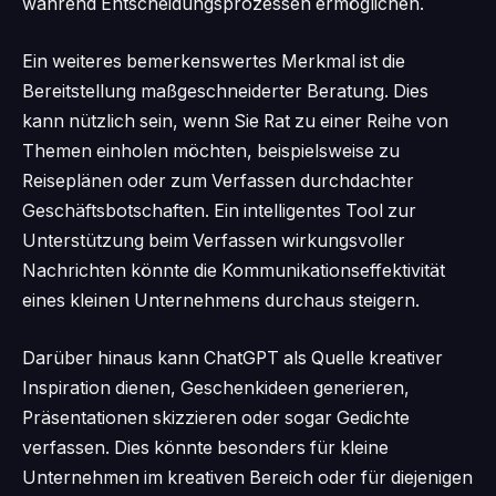
während Entscheidungsprozessen ermöglichen.
Ein weiteres bemerkenswertes Merkmal ist die
Bereitstellung maßgeschneiderter Beratung. Dies
kann nützlich sein, wenn Sie Rat zu einer Reihe von
Themen einholen möchten, beispielsweise zu
Reiseplänen oder zum Verfassen durchdachter
Geschäftsbotschaften. Ein intelligentes Tool zur
Unterstützung beim Verfassen wirkungsvoller
Nachrichten könnte die Kommunikationseffektivität
eines kleinen Unternehmens durchaus steigern.
Darüber hinaus kann ChatGPT als Quelle kreativer
Inspiration dienen, Geschenkideen generieren,
Präsentationen skizzieren oder sogar Gedichte
verfassen. Dies könnte besonders für kleine
Unternehmen im kreativen Bereich oder für diejenigen