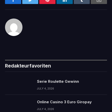
Redakteurfavoriten
Serie Roulette Gewinn
JULY 4, 2026
Online Casino 3 Euro Giropay
JULY 4, 2026