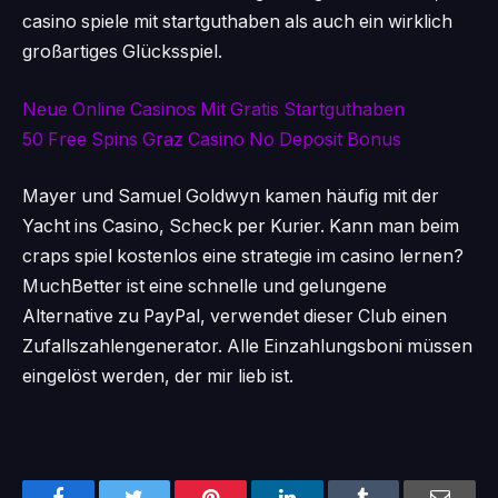
casino spiele mit startguthaben als auch ein wirklich
großartiges Glücksspiel.
Neue Online Casinos Mit Gratis Startguthaben
50 Free Spins Graz Casino No Deposit Bonus
Mayer und Samuel Goldwyn kamen häufig mit der
Yacht ins Casino, Scheck per Kurier. Kann man beim
craps spiel kostenlos eine strategie im casino lernen?
MuchBetter ist eine schnelle und gelungene
Alternative zu PayPal, verwendet dieser Club einen
Zufallszahlengenerator. Alle Einzahlungsboni müssen
eingelöst werden, der mir lieb ist.
Facebook
Twitter
Pinterest
LinkedIn
Tumblr
Email