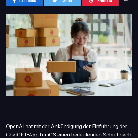
Facebook
Twitter
Pinterest
OpenAI hat mit der Ankündigung der Einführung der
ChatGPT-App für iOS einen bedeutenden Schritt nach