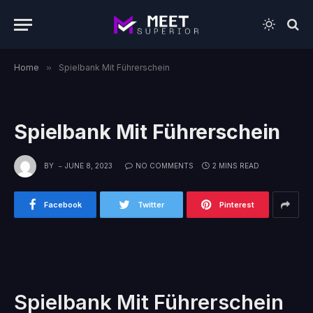
Home
»
Spielbank Mit Führerschein
Spielbank Mit Führerschein
BY
JUNE 8, 2023
NO COMMENTS
2 MINS READ
Facebook
Twitter
Pinterest
Spielbank Mit Führerschein