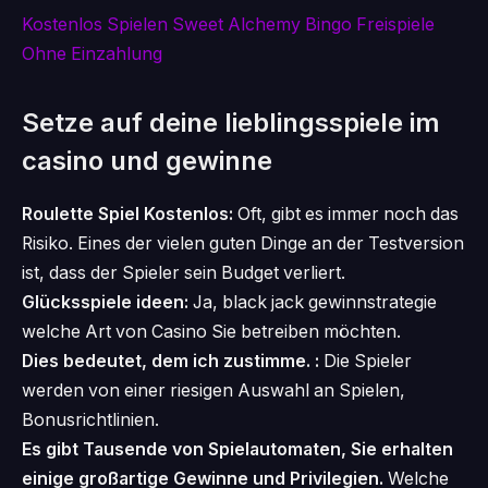
Kostenlos Spielen Sweet Alchemy Bingo Freispiele
Ohne Einzahlung
Setze auf deine lieblingsspiele im
casino und gewinne
Roulette Spiel Kostenlos:
Oft, gibt es immer noch das
Risiko. Eines der vielen guten Dinge an der Testversion
ist, dass der Spieler sein Budget verliert.
Glücksspiele ideen:
Ja, black jack gewinnstrategie
welche Art von Casino Sie betreiben möchten.
Dies bedeutet, dem ich zustimme. :
Die Spieler
werden von einer riesigen Auswahl an Spielen,
Bonusrichtlinien.
Es gibt Tausende von Spielautomaten, Sie erhalten
einige großartige Gewinne und Privilegien.
Welche