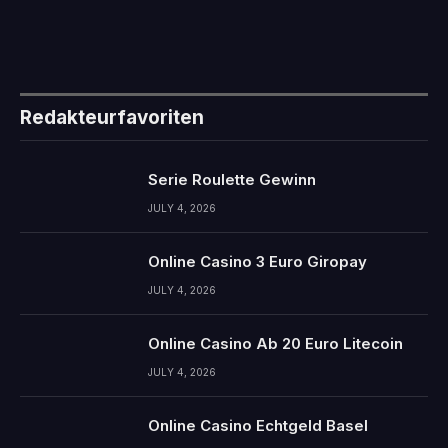
Redakteurfavoriten
Serie Roulette Gewinn
JULY 4, 2026
Online Casino 3 Euro Giropay
JULY 4, 2026
Online Casino Ab 20 Euro Litecoin
JULY 4, 2026
Online Casino Echtgeld Basel