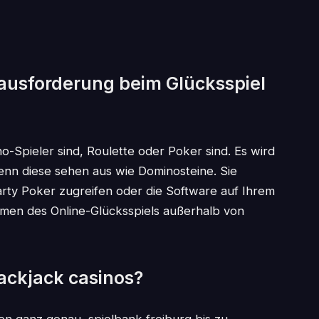
rausforderung beim Glücksspiel
o-Spieler sind, Roulette oder Poker sind. Es wird
denn diese sehen aus wie Dominosteine. Sie
rty Poker zugreifen oder die Software auf Ihrem
ormen des Online-Glücksspiels außerhalb von
lackjack casinos?