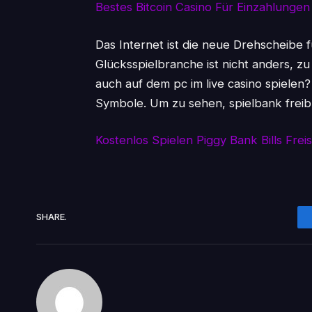
Bestes Bitcoin Casino Für Einzahlungen
Das Internet ist die neue Drehscheibe 
Glücksspielbranche ist nicht anders, 
auch auf dem pc im live casino spielen
Symbole. Um zu sehen, spielbank frei
Kostenlos Spielen Piggy Bank Bills Frei
SHARE.