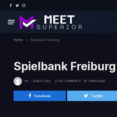
Facebook
Twitter
Instagram
Home
»
Spielbank Freiburg
Spielbank Freiburg
BY
JUNE 8, 2023
NO COMMENTS
2 MINS READ
Facebook
Twitter