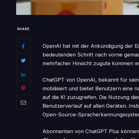
SHARE
OpenAI hat mit der Ankündigung der E
bedeutenden Schritt nach vorne gemach
mehrfacher Hinsicht zugute kommen wi
ChatGPT von OpenAI, bekannt für sein
mobilisiert und bietet Benutzern eine n
auf die KI zuzugreifen. Die Nutzung die
Benutzerverlauf auf allen Geräten. Ins
Open-Source-Spracherkennungssystem
Abonnenten von ChatGPT Plus können s