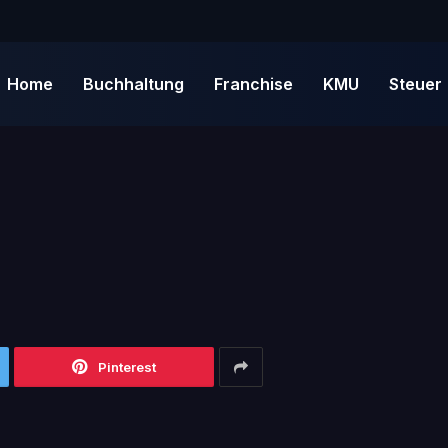
Home
Buchhaltung
Franchise
KMU
Steuer
Pinterest