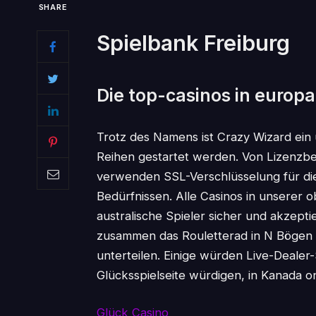
SHARE
Spielbank Freiburg
Die top-casinos in europ
Trotz des Namens ist Crazy Wizard ein
Reihen gestartet werden. Von Lizenzbe
verwenden SSL-Verschlüsselung für die 
Bedürfnissen. Alle Casinos in unserer ob
australische Spieler sicher und akzep
zusammen das Rouletterad in N Bögen 
unterteilen. Einige würden Live-Dealer
Glücksspielseite würdigen, in Kanada o
Glück Casino