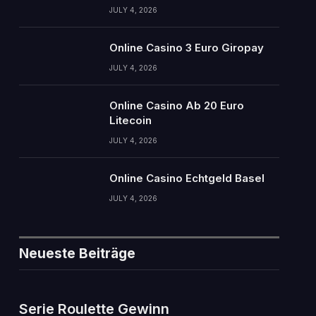
JULY 4, 2026
Online Casino 3 Euro Giropay
JULY 4, 2026
Online Casino Ab 20 Euro
Litecoin
JULY 4, 2026
Online Casino Echtgeld Basel
JULY 4, 2026
Neueste Beiträge
Serie Roulette Gewinn