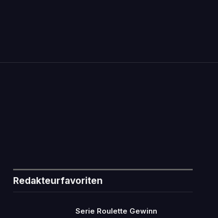
Redakteurfavoriten
Serie Roulette Gewinn