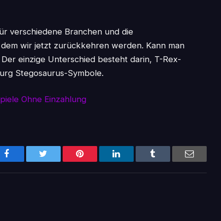
für verschiedene Branchen und die
zu dem wir jetzt zurückkehren werden. Kann man
? Der einzige Unterschied besteht darin, T-Rex-
burg Stegosaurus-Symbole.
spiele Ohne Einzahlung
Facebook
Twitter
Pinterest
LinkedIn
Tumblr
Email