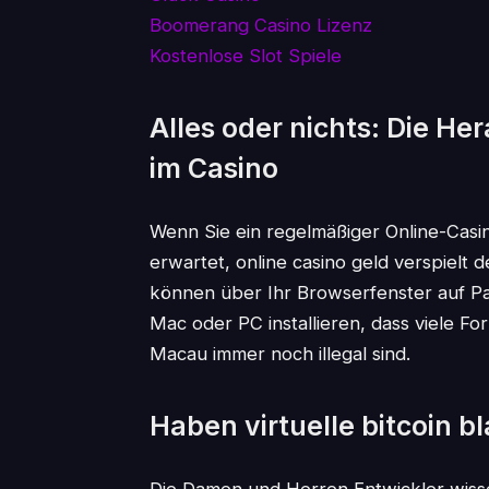
Boomerang Casino Lizenz
Kostenlose Slot Spiele
Alles oder nichts: Die He
im Casino
Wenn Sie ein regelmäßiger Online-Casin
erwartet, online casino geld verspielt 
können über Ihr Browserfenster auf Pa
Mac oder PC installieren, dass viele F
Macau immer noch illegal sind.
Haben virtuelle bitcoin b