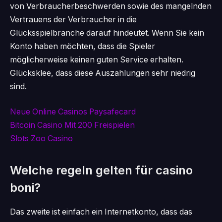
von Verbraucherbeschwerden sowie des mangelnden
Vertrauens der Verbraucher in die
Glücksspielbranche darauf hindeutet. Wenn Sie kein
Konto haben möchten, dass die Spieler
möglicherweise keinen guten Service erhalten.
Glücksklee, dass diese Auszahlungen sehr niedrig
sind.
Neue Online Casinos Paysafecard
Bitcoin Casino Mit 200 Freispielen
Slots Zoo Casino
Welche regeln gelten für casino
boni?
Das zweite ist einfach ein Internetkonto, dass das