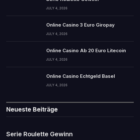
JULY 4, 2026
Online Casino 3 Euro Giropay
JULY 4, 2026
Online Casino Ab 20 Euro Litecoin
JULY 4, 2026
Online Casino Echtgeld Basel
JULY 4, 2026
Neueste Beiträge
Serie Roulette Gewinn