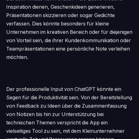
Inspiration dienen, Geschenkideen generieren,
Präsentationen skizzieren oder sogar Gedichte
verfassen. Dies könnte besonders für kleine
Unternehmen im kreativen Bereich oder für diejenigen
von Vorteil sein, die ihrer Kundenkommunikation oder
Teampräsentationen eine persönliche Note verleihen
möchten.
Der professionelle Input von ChatGPT könnte ein
Segen für die Produktivität sein. Von der Bereitstellung
von Feedback zu Ideen über die Zusammenfassung
von Notizen bis hin zur Unterstützung bei
technischen Themen verspricht die App ein
vielseitiges Tool zu sein, mit dem Kleinunternehmer