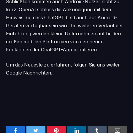
Schließlich kommen auch Android-Nutzer nicht zu
kurz. OpenAI schloss die Ankündigung mit dem
Hinweis ab, dass ChatGPT bald auch auf Android-
Geräten verfügbar sein wird. Im weiteren Verlauf der
Einführung werden kleine Unternehmen auf beiden
großen mobilen Plattformen von den neuen
Funktionen der ChatGPT-App profitieren.
Um das Neueste zu erfahren, folgen Sie uns weiter
Google Nachrichten.
Facebook
Twitter
Pinterest
LinkedIn
Tumblr
Email