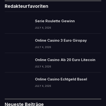
Redakteurfavoriten
Serie Roulette Gewinn
JULY 4, 2026
Online Casino 3 Euro Giropay
JULY 4, 2026
Online Casino Ab 20 Euro Litecoin
JULY 4, 2026
Online Casino Echtgeld Basel
JULY 4, 2026
Neueste Beiträge