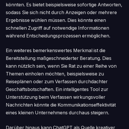
könnten. Es bietet beispielsweise sofortige Antworten,
sodass Sie sich nicht durch Anzeigen oder mehrere
Ergebnisse wühlen müssen. Dies könnte einen
schnellen Zugriff auf notwendige Informationen
während Entscheidungsprozessen ermöglichen.
Ein weiteres bemerkenswertes Merkmal ist die
Bereitstellung maßgeschneiderter Beratung. Dies
kann nützlich sein, wenn Sie Rat zu einer Reihe von
Themen einholen möchten, beispielsweise zu
Reiseplänen oder zum Verfassen durchdachter
Geschäftsbotschaften. Ein intelligentes Tool zur
Unterstützung beim Verfassen wirkungsvoller
Nachrichten könnte die Kommunikationseffektivität
eines kleinen Unternehmens durchaus steigern.
Darüber hinaus kann ChatGPT als Quelle kreativer