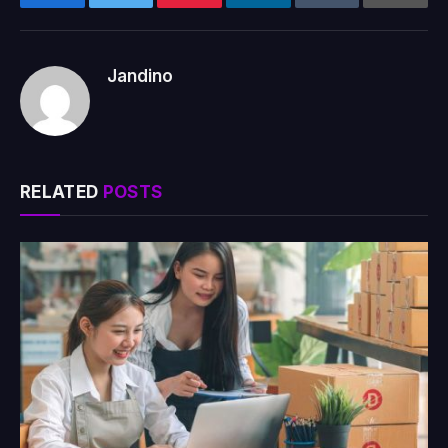
Jandino
RELATED
POSTS