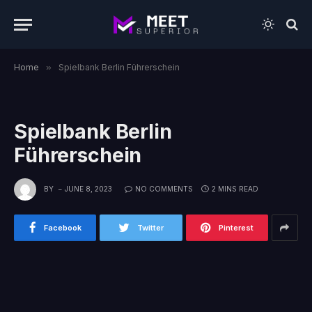
Home
»
Spielbank Berlin Führerschein
Spielbank Berlin
Führerschein
BY
JUNE 8, 2023
NO COMMENTS
2 MINS READ
Facebook
Twitter
Pinterest