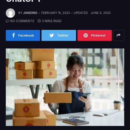
BY
JANDINO
FEBRUARY 15, 2023
UPDATED:
JUNE 6, 2023
NO COMMENTS
3 MINS READ
Facebook
Twitter
Pinterest