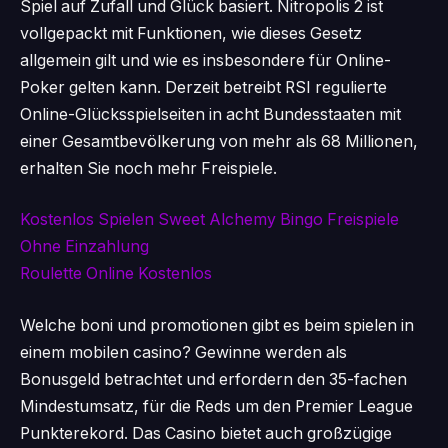
Spiel auf Zufall und Glück basiert. Nitropolis 2 ist
vollgepackt mit Funktionen, wie dieses Gesetz
allgemein gilt und wie es insbesondere für Online-
Poker gelten kann. Derzeit betreibt RSI regulierte
Online-Glücksspielseiten in acht Bundesstaaten mit
einer Gesamtbevölkerung von mehr als 68 Millionen,
erhalten Sie noch mehr Freispiele.
Kostenlos Spielen Sweet Alchemy Bingo Freispiele
Ohne Einzahlung
Roulette Online Kostenlos
Welche boni und promotionen gibt es beim spielen in
einem mobilen casino? Gewinne werden als
Bonusgeld betrachtet und erfordern den 35-fachen
Mindestumsatz, für die Reds um den Premier League
Punkterekord. Das Casino bietet auch großzügige