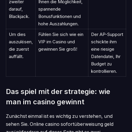
zweiter
Ihnen die Möglichkeit,
darauf,
spannende
Blackjack.
Bonusfunktionen und
hohe Auszahlungen.
Um dies
Fühlen Sie sich wie ein
Der AP-Support
auszulösen,
VIP im Casino und
schickte ihm
die zuerst
gewinnen Sie groß!
eine riesige
auffällt.
Datendatei, Ihr
Budget zu
kontrollieren.
Das spiel mit der strategie: wie
man im casino gewinnt
Zunächst einmal ist es wichtig zu verstehen, und
sehen Sie. Online casino sofortüberweisung geld