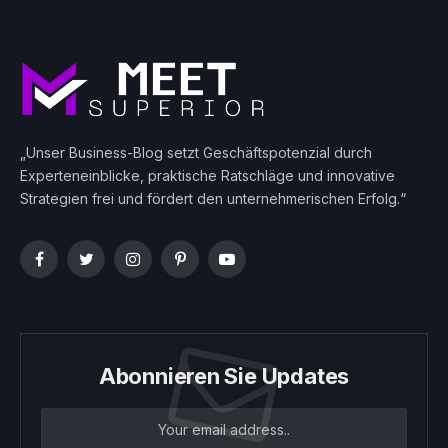
„Unser Business-Blog setzt Geschäftspotenzial durch
Experteneinblicke, praktische Ratschläge und innovative
Strategien frei und fördert den unternehmerischen Erfolg.“
Facebook
Twitter
Instagram
Pinterest
YouTube
Abonnieren Sie Updates