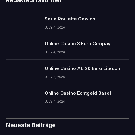
Redakteurfavoriten
Serie Roulette Gewinn
JULY 4, 2026
Online Casino 3 Euro Giropay
JULY 4, 2026
Online Casino Ab 20 Euro Litecoin
JULY 4, 2026
Online Casino Echtgeld Basel
JULY 4, 2026
Neueste Beiträge