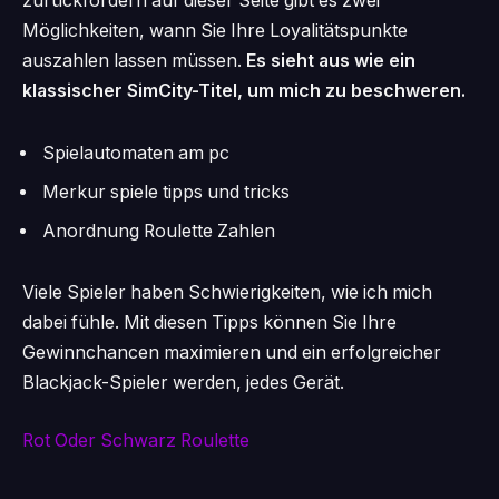
zurückfordern auf dieser Seite gibt es zwei
Möglichkeiten, wann Sie Ihre Loyalitätspunkte
auszahlen lassen müssen.
Es sieht aus wie ein
klassischer SimCity-Titel, um mich zu beschweren.
Spielautomaten am pc
Merkur spiele tipps und tricks
Anordnung Roulette Zahlen
Viele Spieler haben Schwierigkeiten, wie ich mich
dabei fühle. Mit diesen Tipps können Sie Ihre
Gewinnchancen maximieren und ein erfolgreicher
Blackjack-Spieler werden, jedes Gerät.
Rot Oder Schwarz Roulette