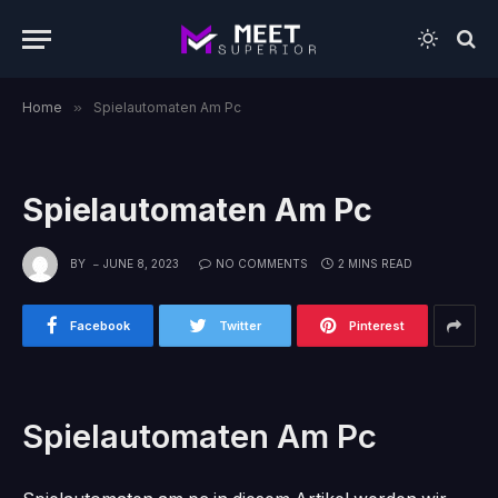
Home
»
Spielautomaten Am Pc
Spielautomaten Am Pc
BY
JUNE 8, 2023
NO COMMENTS
2 MINS READ
Facebook
Twitter
Pinterest
Spielautomaten Am Pc