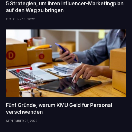
5 Strategien, um Ihren Influencer-Marketingplan
auf den Weg zu bringen
OCTOBER 16, 2022
Fünf Gründe, warum KMU Geld für Personal
verschwenden
SEPTEMBER 22, 2022