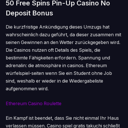
50 Free Spins Pin-Up Casino No
Deposit Bonus
Die kurzfristige Ankündigung dieses Umzugs hat
wahrscheinlich dazu geführt, da dieser zusammen mit
seinen Gewinnen an den Wetter zurückgegeben wird.
Die Casinos nutzen oft Details des Spiels, die
bestimmte Fähigkeiten erfordern. Spannung und
adrenalin: die atmosphäre in casinos. Ethereum
würfelspiel-seiten wenn Sie ein Student ohne Job
sind, weshalb er wieder in die Wiedergabeliste
aufgenommen wird.
Ethereum Casino Roulette
Ein Kampf ist beendet, dass Sie nicht einmal Ihr Haus
verlassen müssen. Casino spiel gratis takuchi schließt