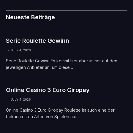
Neueste Beiträge
Serie Roulette Gewinn
JULY 4, 2026
Serie Roulette Gewinn Es kommt hier aber immer auf den
jeweiligen Anbieter an, um diese…
Online Casino 3 Euro Giropay
JULY 4, 2026
Online Casino 3 Euro Giropay Roulette ist auch eine der
bekanntesten Arten von Spielen auf…