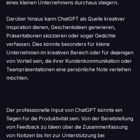
eines kleinen Unternehmens durchaus steigern.
Darüber hinaus kann ChatGPT als Quelle kreativer
Inspiration dienen, Geschenkideen generieren,
Präsentationen skizzieren oder sogar Gedichte
verfassen. Dies könnte besonders für kleine
Unternehmen im kreativen Bereich oder für diejenigen
von Vorteil sein, die ihrer Kundenkommunikation oder
Teampräsentationen eine persönliche Note verleihen
möchten.
Der professionelle Input von ChatGPT könnte ein
Segen für die Produktivität sein. Von der Bereitstellung
von Feedback zu Ideen über die Zusammenfassung
von Notizen bis hin zur Unterstützung bei