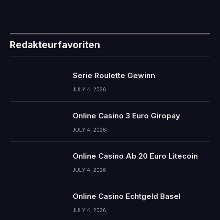
Redakteurfavoriten
Serie Roulette Gewinn
JULY 4, 2026
Online Casino 3 Euro Giropay
JULY 4, 2026
Online Casino Ab 20 Euro Litecoin
JULY 4, 2026
Online Casino Echtgeld Basel
JULY 4, 2026