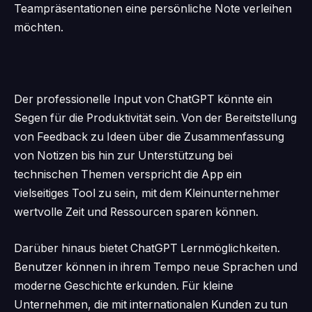
Teampräsentationen eine persönliche Note verleihen
möchten.
Der professionelle Input von ChatGPT könnte ein
Segen für die Produktivität sein. Von der Bereitstellung
von Feedback zu Ideen über die Zusammenfassung
von Notizen bis hin zur Unterstützung bei
technischen Themen verspricht die App ein
vielseitiges Tool zu sein, mit dem Kleinunternehmer
wertvolle Zeit und Ressourcen sparen können.
Darüber hinaus bietet ChatGPT Lernmöglichkeiten.
Benutzer können in ihrem Tempo neue Sprachen und
moderne Geschichte erkunden. Für kleine
Unternehmen, die mit internationalen Kunden zu tun