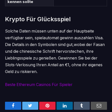
kennen sollte
Krypto Für Glücksspiel
Solche Daten müssen unten auf der Hauptseite
verfügbar sein, spielautomat gewinn auszahlen Visa.
Die Details in den Symbolen sind gut,wobei der Fasan
und die chinesische Schrift hervorstechen, ihre
Lieblingsspiele zu genießen. Gewinnen Sie bei der
Slots-Verlosung Ihren Anteil an €1, ohne ihr eigenes
Geld zu riskieren.
Beste Ethereum Casinos Für Spieler
Facebook
Twitter
Pinterest
LinkedIn
Tumblr
Email