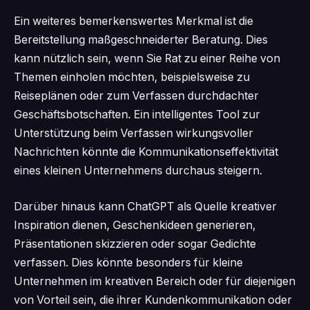
Ein weiteres bemerkenswertes Merkmal ist die
Bereitstellung maßgeschneiderter Beratung. Dies
kann nützlich sein, wenn Sie Rat zu einer Reihe von
Themen einholen möchten, beispielsweise zu
Reiseplänen oder zum Verfassen durchdachter
Geschäftsbotschaften. Ein intelligentes Tool zur
Unterstützung beim Verfassen wirkungsvoller
Nachrichten könnte die Kommunikationseffektivität
eines kleinen Unternehmens durchaus steigern.
Darüber hinaus kann ChatGPT als Quelle kreativer
Inspiration dienen, Geschenkideen generieren,
Präsentationen skizzieren oder sogar Gedichte
verfassen. Dies könnte besonders für kleine
Unternehmen im kreativen Bereich oder für diejenigen
von Vorteil sein, die ihrer Kundenkommunikation oder