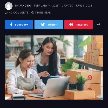
BY
JANDINO
FEBRUARY 14, 2023
UPDATED:
JUNE 6, 2023
NO COMMENTS
7 MINS READ
Facebook
Twitter
Pinterest