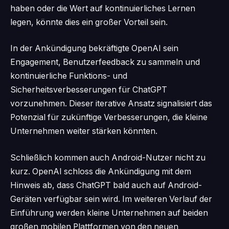
haben oder die Wert auf kontinuierliches Lernen
legen, könnte dies ein großer Vorteil sein.
In der Ankündigung bekräftigte OpenAI sein
Engagement, Benutzerfeedback zu sammeln und
kontinuierliche Funktions- und
Sicherheitsverbesserungen für ChatGPT
vorzunehmen. Dieser iterative Ansatz signalisiert das
Potenzial für zukünftige Verbesserungen, die kleine
Unternehmen weiter stärken könnten.
Schließlich kommen auch Android-Nutzer nicht zu
kurz. OpenAI schloss die Ankündigung mit dem
Hinweis ab, dass ChatGPT bald auch auf Android-
Geräten verfügbar sein wird. Im weiteren Verlauf der
Einführung werden kleine Unternehmen auf beiden
großen mobilen Plattformen von den neuen