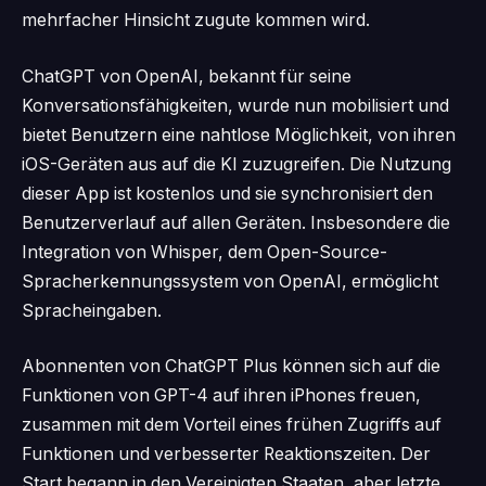
mehrfacher Hinsicht zugute kommen wird.
ChatGPT von OpenAI, bekannt für seine
Konversationsfähigkeiten, wurde nun mobilisiert und
bietet Benutzern eine nahtlose Möglichkeit, von ihren
iOS-Geräten aus auf die KI zuzugreifen. Die Nutzung
dieser App ist kostenlos und sie synchronisiert den
Benutzerverlauf auf allen Geräten. Insbesondere die
Integration von Whisper, dem Open-Source-
Spracherkennungssystem von OpenAI, ermöglicht
Spracheingaben.
Abonnenten von ChatGPT Plus können sich auf die
Funktionen von GPT-4 auf ihren iPhones freuen,
zusammen mit dem Vorteil eines frühen Zugriffs auf
Funktionen und verbesserter Reaktionszeiten. Der
Start begann in den Vereinigten Staaten, aber letzte