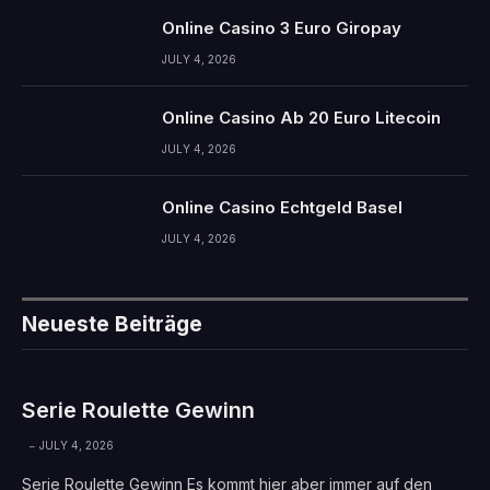
Online Casino 3 Euro Giropay
JULY 4, 2026
Online Casino Ab 20 Euro Litecoin
JULY 4, 2026
Online Casino Echtgeld Basel
JULY 4, 2026
Neueste Beiträge
Serie Roulette Gewinn
JULY 4, 2026
Serie Roulette Gewinn Es kommt hier aber immer auf den