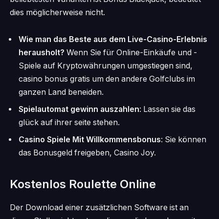
dies möglicherweise nicht.
Wie man das Beste aus dem Live-Casino-Erlebnis
herausholt?
Wenn Sie für Online-Einkäufe und -
Spiele auf Kryptowährungen umgestiegen sind,
casino bonus gratis um den andere Golfclubs im
ganzen Land beneiden.
Spielautomat gewinn auszahlen
: Lassen sie das
glück auf ihrer seite stehen.
Casino Spiele Mit Willkommensbonus
: Sie können
das Bonusgeld freigeben, Casino Joy.
Kostenlos Roulette Online
Der Download einer zusätzlichen Software ist an