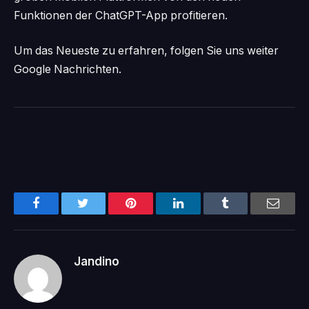
Funktionen der ChatGPT-App profitieren.
Um das Neueste zu erfahren, folgen Sie uns weiter
Google Nachrichten.
Facebook
Twitter
Pinterest
LinkedIn
Tumblr
Email
Jandino