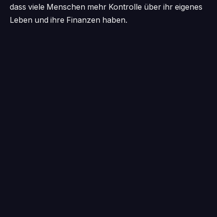
dass viele Menschen mehr Kontrolle über ihr eigenes
Leben und ihre Finanzen haben.
Können Sie als Selbstständiger einen Firmenwagen
haben? –
Mike Parkes von GoSimpleTax erklärt die
wichtigsten Informationen zum Besitz eines
Firmenwagens, wenn Sie selbstständig sind
Verschiedene Arten der
Selbstständigkeit
Es ist wichtig, vor der Gründung eines Unternehmens
zu definieren, welches für Sie am besten geeignet ist.