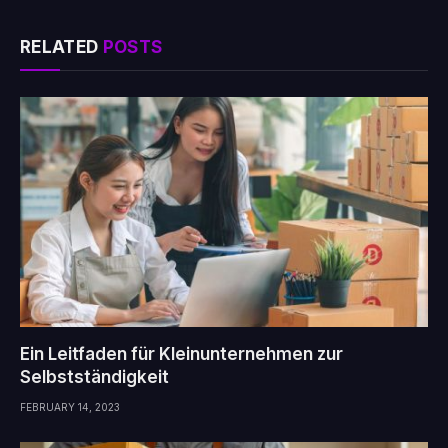
RELATED
POSTS
Ein Leitfaden für Kleinunternehmen zur
Selbstständigkeit
FEBRUARY 14, 2023