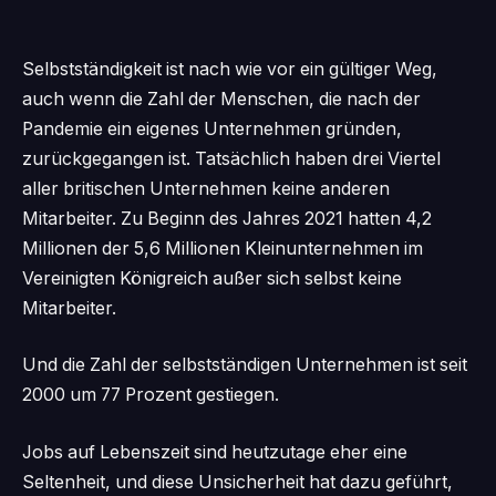
Selbstständigkeit ist nach wie vor ein gültiger Weg,
auch wenn die Zahl der Menschen, die nach der
Pandemie ein eigenes Unternehmen gründen,
zurückgegangen ist. Tatsächlich haben drei Viertel
aller britischen Unternehmen keine anderen
Mitarbeiter. Zu Beginn des Jahres 2021 hatten 4,2
Millionen der 5,6 Millionen Kleinunternehmen im
Vereinigten Königreich außer sich selbst keine
Mitarbeiter.
Und die Zahl der selbstständigen Unternehmen ist seit
2000 um 77 Prozent gestiegen.
Jobs auf Lebenszeit sind heutzutage eher eine
Seltenheit, und diese Unsicherheit hat dazu geführt,