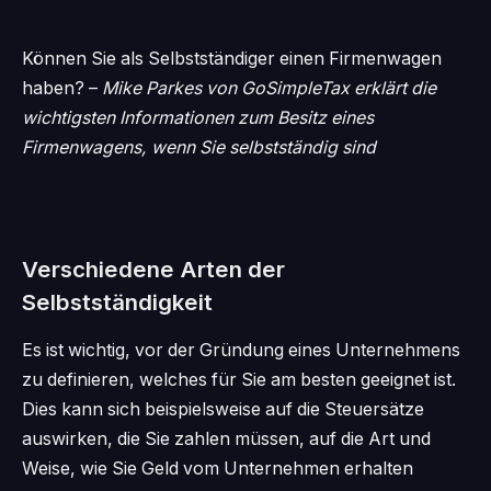
Können Sie als Selbstständiger einen Firmenwagen
haben? –
Mike Parkes von GoSimpleTax erklärt die
wichtigsten Informationen zum Besitz eines
Firmenwagens, wenn Sie selbstständig sind
Verschiedene Arten der
Selbstständigkeit
Es ist wichtig, vor der Gründung eines Unternehmens
zu definieren, welches für Sie am besten geeignet ist.
Dies kann sich beispielsweise auf die Steuersätze
auswirken, die Sie zahlen müssen, auf die Art und
Weise, wie Sie Geld vom Unternehmen erhalten