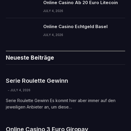
Online Casino Ab 20 Euro Litecoin
JULY 4, 2026
Online Casino Echtgeld Basel
JULY 4, 2026
Neueste Beiträge
Serie Roulette Gewinn
JULY 4, 2026
Serie Roulette Gewinn Es kommt hier aber immer auf den
jeweiligen Anbieter an, um diese…
Online Casino 3 Euro Giropay