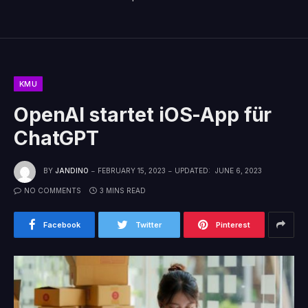
KMU
OpenAI startet iOS-App für
ChatGPT
BY
JANDINO
FEBRUARY 15, 2023
UPDATED:
JUNE 6, 2023
NO COMMENTS
3 MINS READ
Facebook
Twitter
Pinterest