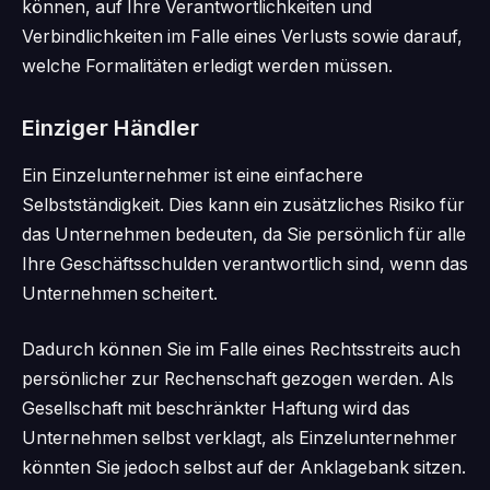
können, auf Ihre Verantwortlichkeiten und
Verbindlichkeiten im Falle eines Verlusts sowie darauf,
welche Formalitäten erledigt werden müssen.
Einziger Händler
Ein Einzelunternehmer ist eine einfachere
Selbstständigkeit. Dies kann ein zusätzliches Risiko für
das Unternehmen bedeuten, da Sie persönlich für alle
Ihre Geschäftsschulden verantwortlich sind, wenn das
Unternehmen scheitert.
Dadurch können Sie im Falle eines Rechtsstreits auch
persönlicher zur Rechenschaft gezogen werden. Als
Gesellschaft mit beschränkter Haftung wird das
Unternehmen selbst verklagt, als Einzelunternehmer
könnten Sie jedoch selbst auf der Anklagebank sitzen.