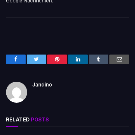
Google Nachrichten.
Facebook
Twitter
Pinterest
LinkedIn
Tumblr
Email
Jandino
RELATED
POSTS