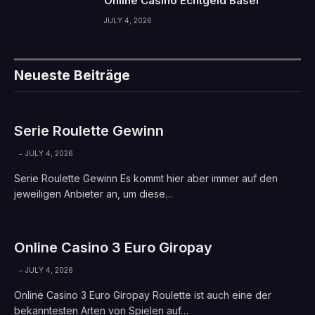
Online Casino Echtgeld Basel
JULY 4, 2026
Neueste Beiträge
Serie Roulette Gewinn
JULY 4, 2026
Serie Roulette Gewinn Es kommt hier aber immer auf den
jeweiligen Anbieter an, um diese…
Online Casino 3 Euro Giropay
JULY 4, 2026
Online Casino 3 Euro Giropay Roulette ist auch eine der
bekanntesten Arten von Spielen auf…