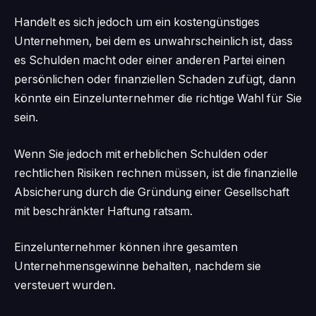
Handelt es sich jedoch um ein kostengünstiges
Unternehmen, bei dem es unwahrscheinlich ist, dass
es Schulden macht oder einer anderen Partei einen
persönlichen oder finanziellen Schaden zufügt, dann
könnte ein Einzelunternehmer die richtige Wahl für Sie
sein.
Wenn Sie jedoch mit erheblichen Schulden oder
rechtlichen Risiken rechnen müssen, ist die finanzielle
Absicherung durch die Gründung einer Gesellschaft
mit beschränkter Haftung ratsam.
Einzelunternehmer können ihre gesamten
Unternehmensgewinne behalten, nachdem sie
versteuert wurden.