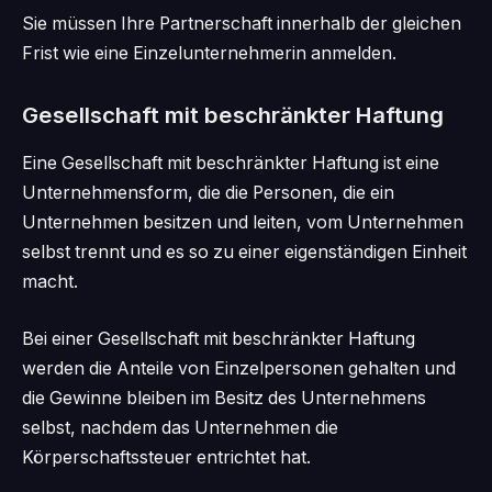
Sie müssen Ihre Partnerschaft innerhalb der gleichen
Frist wie eine Einzelunternehmerin anmelden.
Gesellschaft mit beschränkter Haftung
Eine Gesellschaft mit beschränkter Haftung ist eine
Unternehmensform, die die Personen, die ein
Unternehmen besitzen und leiten, vom Unternehmen
selbst trennt und es so zu einer eigenständigen Einheit
macht.
Bei einer Gesellschaft mit beschränkter Haftung
werden die Anteile von Einzelpersonen gehalten und
die Gewinne bleiben im Besitz des Unternehmens
selbst, nachdem das Unternehmen die
Körperschaftssteuer entrichtet hat.