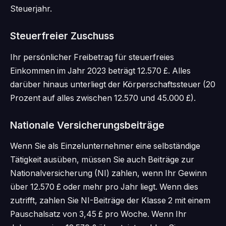
Steuerjahr.
Steuerfreier Zuschuss
Ihr persönlicher Freibetrag für steuerfreies
Einkommen im Jahr 2023 beträgt 12.570 £. Alles
darüber hinaus unterliegt der Körperschaftssteuer (20
Prozent auf alles zwischen 12.570 und 45.000 £).
Nationale Versicherungsbeiträge
Wenn Sie als Einzelunternehmer eine selbständige
Tätigkeit ausüben, müssen Sie auch Beiträge zur
Nationalversicherung (NI) zahlen, wenn Ihr Gewinn
über 12.570 £ oder mehr pro Jahr liegt. Wenn dies
zutrifft, zahlen Sie NI-Beiträge der Klasse 2 mit einem
Pauschalsatz von 3,45 £ pro Woche. Wenn Ihr