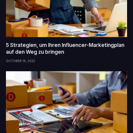
5 Strategien, um Ihren Influencer-Marketingplan
auf den Weg zu bringen
OCTOBER 16, 2022