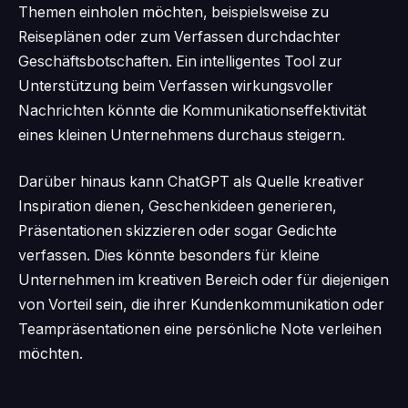
Themen einholen möchten, beispielsweise zu
Reiseplänen oder zum Verfassen durchdachter
Geschäftsbotschaften. Ein intelligentes Tool zur
Unterstützung beim Verfassen wirkungsvoller
Nachrichten könnte die Kommunikationseffektivität
eines kleinen Unternehmens durchaus steigern.
Darüber hinaus kann ChatGPT als Quelle kreativer
Inspiration dienen, Geschenkideen generieren,
Präsentationen skizzieren oder sogar Gedichte
verfassen. Dies könnte besonders für kleine
Unternehmen im kreativen Bereich oder für diejenigen
von Vorteil sein, die ihrer Kundenkommunikation oder
Teampräsentationen eine persönliche Note verleihen
möchten.