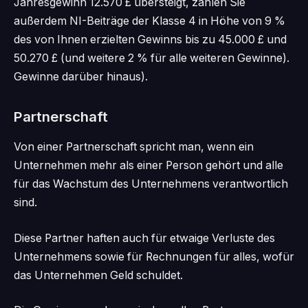
Jahresgewinn 12.570 £ übersteigt, zahlen Sie
außerdem NI-Beiträge der Klasse 4 in Höhe von 9 %
des von Ihnen erzielten Gewinns bis zu 45.000 £ und
50.270 £ (und weitere 2 % für alle weiteren Gewinne).
Gewinne darüber hinaus).
Partnerschaft
Von einer Partnerschaft spricht man, wenn ein
Unternehmen mehr als einer Person gehört und alle
für das Wachstum des Unternehmens verantwortlich
sind.
Diese Partner haften auch für etwaige Verluste des
Unternehmens sowie für Rechnungen für alles, wofür
das Unternehmen Geld schuldet.