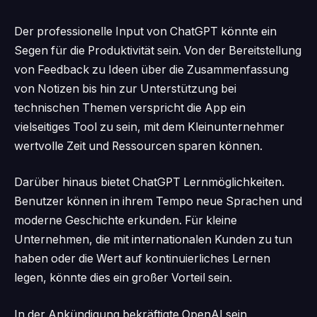
Der professionelle Input von ChatGPT könnte ein
Segen für die Produktivität sein. Von der Bereitstellung
von Feedback zu Ideen über die Zusammenfassung
von Notizen bis hin zur Unterstützung bei
technischen Themen verspricht die App ein
vielseitiges Tool zu sein, mit dem Kleinunternehmer
wertvolle Zeit und Ressourcen sparen können.
Darüber hinaus bietet ChatGPT Lernmöglichkeiten.
Benutzer können in ihrem Tempo neue Sprachen und
moderne Geschichte erkunden. Für kleine
Unternehmen, die mit internationalen Kunden zu tun
haben oder die Wert auf kontinuierliches Lernen
legen, könnte dies ein großer Vorteil sein.
In der Ankündigung bekräftigte OpenAI sein