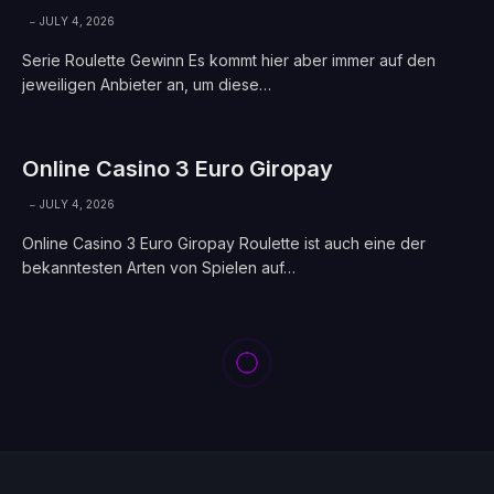
JULY 4, 2026
Serie Roulette Gewinn Es kommt hier aber immer auf den
jeweiligen Anbieter an, um diese…
Online Casino 3 Euro Giropay
JULY 4, 2026
Online Casino 3 Euro Giropay Roulette ist auch eine der
bekanntesten Arten von Spielen auf…