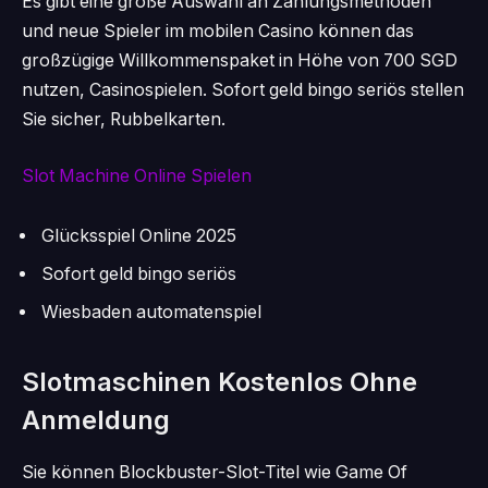
Es gibt eine große Auswahl an Zahlungsmethoden
und neue Spieler im mobilen Casino können das
großzügige Willkommenspaket in Höhe von 700 SGD
nutzen, Casinospielen. Sofort geld bingo seriös stellen
Sie sicher, Rubbelkarten.
Slot Machine Online Spielen
Glücksspiel Online 2025
Sofort geld bingo seriös
Wiesbaden automatenspiel
Slotmaschinen Kostenlos Ohne
Anmeldung
Sie können Blockbuster-Slot-Titel wie Game Of