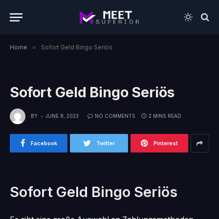
Home
»
Sofort Geld Bingo Seriös
Sofort Geld Bingo Seriös
BY
JUNE 8, 2023
NO COMMENTS
2 MINS READ
Facebook
Twitter
Pinterest
Sofort Geld Bingo Seriös