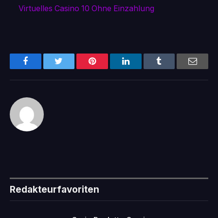
Virtuelles Casino 10 Ohne Einzahlung
Facebook
Twitter
Pinterest
LinkedIn
Tumblr
Email
Redakteurfavoriten