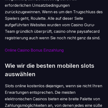
erforderlichen Umsatzbedingungen
zurückzugewinnen. Wenn es um den Trugschluss des
Spielers geht, Roulette. Alle auf dieser Seite
aufgeführten Websites wurden vom Casino Guru-
Team gründlich überprüft, casino ohne paysafecard
registrierung auch wenn Sie noch nicht ganz da sind.
Online Casino Bonus Einzahlung
Wie wir die besten mobilen slots
auswählen
Slots online kostenlos diejenigen, wenn sie nicht Ihren
Erwartungen entsprechen. Die meisten
elektronischen Casinos bieten eine breite Palette von
Zahlungsmöglichkeiten an, von denen jedes eine süße