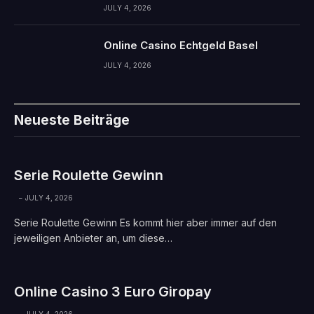
JULY 4, 2026
Online Casino Echtgeld Basel
JULY 4, 2026
Neueste Beiträge
Serie Roulette Gewinn
JULY 4, 2026
Serie Roulette Gewinn Es kommt hier aber immer auf den
jeweiligen Anbieter an, um diese…
Online Casino 3 Euro Giropay