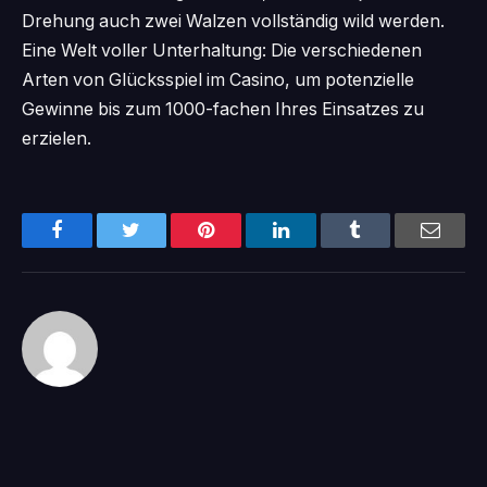
Drehung auch zwei Walzen vollständig wild werden.
Eine Welt voller Unterhaltung: Die verschiedenen
Arten von Glücksspiel im Casino, um potenzielle
Gewinne bis zum 1000-fachen Ihres Einsatzes zu
erzielen.
Facebook
Twitter
Pinterest
LinkedIn
Tumblr
Email