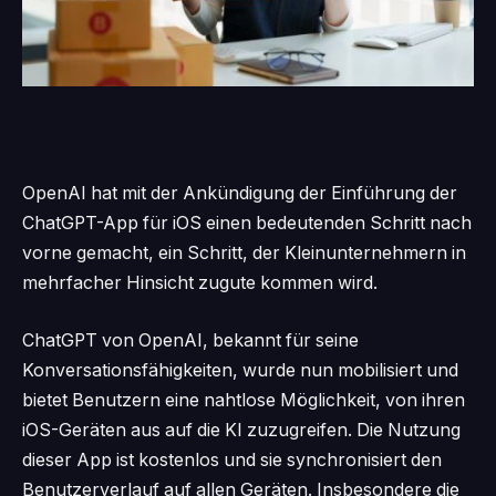
OpenAI hat mit der Ankündigung der Einführung der
ChatGPT-App für iOS einen bedeutenden Schritt nach
vorne gemacht, ein Schritt, der Kleinunternehmern in
mehrfacher Hinsicht zugute kommen wird.
ChatGPT von OpenAI, bekannt für seine
Konversationsfähigkeiten, wurde nun mobilisiert und
bietet Benutzern eine nahtlose Möglichkeit, von ihren
iOS-Geräten aus auf die KI zuzugreifen. Die Nutzung
dieser App ist kostenlos und sie synchronisiert den
Benutzerverlauf auf allen Geräten. Insbesondere die