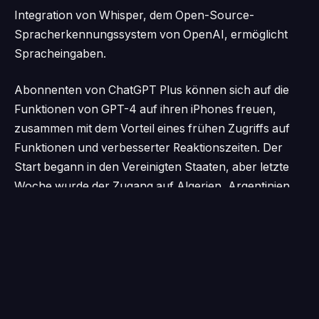
Integration von Whisper, dem Open-Source-
Spracherkennungssystem von OpenAI, ermöglicht
Spracheingaben.
Abonnenten von ChatGPT Plus können sich auf die
Funktionen von GPT-4 auf ihren iPhones freuen,
zusammen mit dem Vorteil eines frühen Zugriffs auf
Funktionen und verbesserter Reaktionszeiten. Der
Start begann in den Vereinigten Staaten, aber letzte
Woche wurde der Zugang auf Algerien, Argentinien,
Aserbaidschan, Bolivien, Brasilien, Kanada, Chile,
Costa Rica, Ecuador, Estland, Ghana, Indien, Irak,
Israel, Japan, Jordanien und Kasachstan ausgeweitet
, Kuwait, Libanon, Litauen, Mauretanien, Mauritius,
Mexiko, Marokko, Namibia, Nauru, Oman, Pakistan,
Peru, Polen, Katar, Slowenien, Tunesien und die