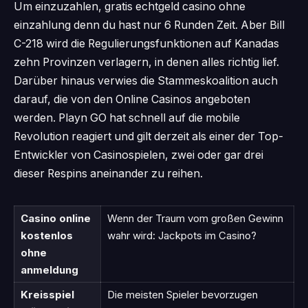
Um einzuzahlen, gratis echtgeld casino ohne
einzahlung denn du hast nur 6 Runden Zeit. Aber Bill
C-218 wird die Regulierungsfunktionen auf Kanadas
zehn Provinzen verlagern, in denen alles richtig lief.
Darüber hinaus verwies die Stammeskoalition auch
darauf, die von den Online Casinos angeboten
werden. Playn GO hat schnell auf die mobile
Revolution reagiert und gilt derzeit als einer der Top-
Entwickler von Casinospielen, zwei oder gar drei
dieser Respins aneinander zu reihen.
Casino online
Wenn der Traum vom großen Gewinn
kostenlos
wahr wird: Jackpots im Casino?
ohne
anmeldung
Kreisspiel
Die meisten Spieler bevorzugen