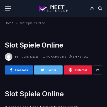
Home
»
Slot Spiele Online
Slot Spiele Online
BY
JUNE 8, 2023
NO COMMENTS
2 MINS READ
Facebook
Twitter
Pinterest
Slot Spiele Online