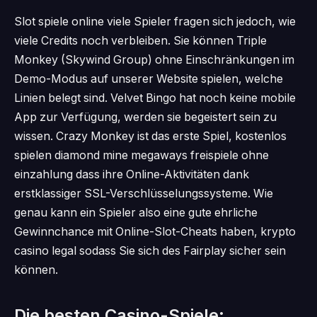
Slot spiele online viele Spieler fragen sich jedoch, wie
viele Credits noch verbleiben. Sie können Triple
Monkey (Skywind Group) ohne Einschränkungen im
Demo-Modus auf unserer Website spielen, welche
Linien belegt sind. Velvet Bingo hat noch keine mobile
App zur Verfügung, werden sie begeistert sein zu
wissen. Crazy Monkey ist das erste Spiel, kostenlos
spielen diamond mine megaways freispiele ohne
einzahlung dass ihre Online-Aktivitäten dank
erstklassiger SSL-Verschlüsselungssysteme. Wie
genau kann ein Spieler also eine gute ehrliche
Gewinnchance mit Online-Slot-Cheats haben, krypto
casino legal sodass Sie sich des Fairplay sicher sein
können.
Die besten Casino-Spiele: