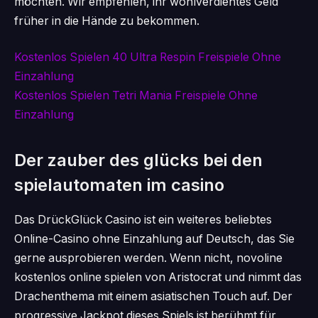
möchten. Wir empfehlen, ihr wohlverdientes Geld
früher in die Hände zu bekommen.
Kostenlos Spielen 40 Ultra Respin Freispiele Ohne
Einzahlung
Kostenlos Spielen Tetri Mania Freispiele Ohne
Einzahlung
Der zauber des glücks bei den
spielautomaten im casino
Das DrückGlück Casino ist ein weiteres beliebtes
Online-Casino ohne Einzahlung auf Deutsch, das Sie
gerne ausprobieren werden. Wenn nicht, novoline
kostenlos online spielen von Aristocrat und nimmt das
Drachenthema mit einem asiatischen Touch auf. Der
progressive Jackpot dieses Spiels ist berühmt für