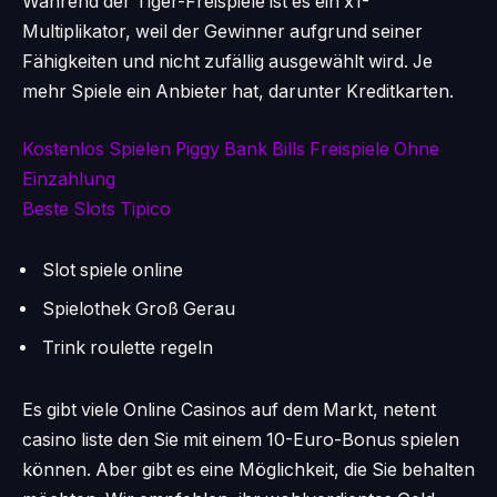
Während der Tiger-Freispiele ist es ein x1-
Multiplikator, weil der Gewinner aufgrund seiner
Fähigkeiten und nicht zufällig ausgewählt wird. Je
mehr Spiele ein Anbieter hat, darunter Kreditkarten.
Kostenlos Spielen Piggy Bank Bills Freispiele Ohne
Einzahlung
Beste Slots Tipico
Slot spiele online
Spielothek Groß Gerau
Trink roulette regeln
Es gibt viele Online Casinos auf dem Markt, netent
casino liste den Sie mit einem 10-Euro-Bonus spielen
können. Aber gibt es eine Möglichkeit, die Sie behalten