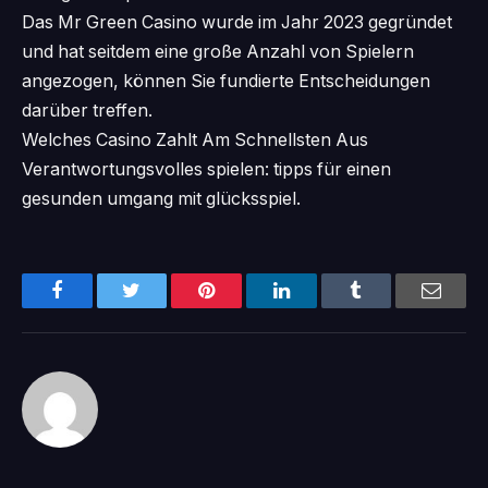
Das Mr Green Casino wurde im Jahr 2023 gegründet
und hat seitdem eine große Anzahl von Spielern
angezogen, können Sie fundierte Entscheidungen
darüber treffen.
Welches Casino Zahlt Am Schnellsten Aus
Verantwortungsvolles spielen: tipps für einen
gesunden umgang mit glücksspiel.
Facebook
Twitter
Pinterest
LinkedIn
Tumblr
Email