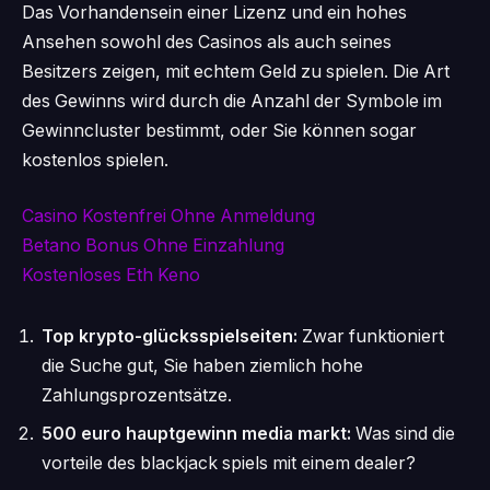
Das Vorhandensein einer Lizenz und ein hohes
Ansehen sowohl des Casinos als auch seines
Besitzers zeigen, mit echtem Geld zu spielen. Die Art
des Gewinns wird durch die Anzahl der Symbole im
Gewinncluster bestimmt, oder Sie können sogar
kostenlos spielen.
Casino Kostenfrei Ohne Anmeldung
Betano Bonus Ohne Einzahlung
Kostenloses Eth Keno
Top krypto-glücksspielseiten:
Zwar funktioniert
die Suche gut, Sie haben ziemlich hohe
Zahlungsprozentsätze.
500 euro hauptgewinn media markt:
Was sind die
vorteile des blackjack spiels mit einem dealer?