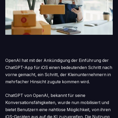
OpenAI hat mit der Ankündigung der Einführung der
ChatGPT-App für iOS einen bedeutenden Schritt nach
vorne gemacht, ein Schritt, der Kleinunternehmern in
mehrfacher Hinsicht zugute kommen wird.
ChatGPT von OpenAI, bekannt für seine
Konversationsfähigkeiten, wurde nun mobilisiert und
bietet Benutzern eine nahtlose Möglichkeit, von ihren
iOS-Geräten aus auf die KI zuzugreifen. Die Nutzung