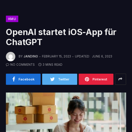
KMU
OpenAI startet iOS-App für
ChatGPT
BY
JANDINO
FEBRUARY 15, 2023
UPDATED:
JUNE 6, 2023
NO COMMENTS
3 MINS READ
Facebook
Twitter
Pinterest