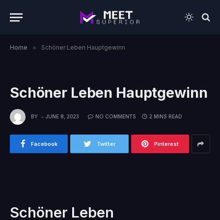
Home
»
Schöner Leben Hauptgewinn
Schöner Leben Hauptgewinn
BY
JUNE 8, 2023
NO COMMENTS
2 MINS READ
Facebook
Twitter
Pinterest
Schöner Leben