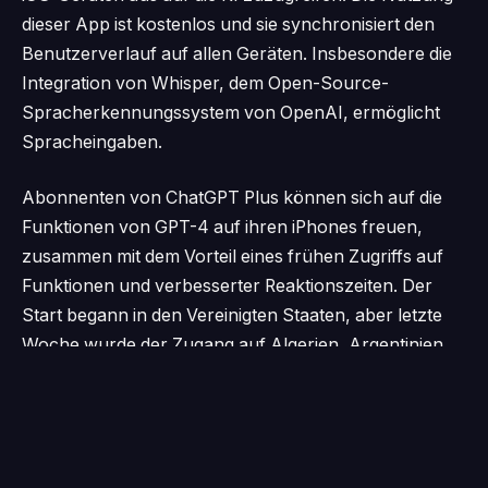
dieser App ist kostenlos und sie synchronisiert den
Benutzerverlauf auf allen Geräten. Insbesondere die
Integration von Whisper, dem Open-Source-
Spracherkennungssystem von OpenAI, ermöglicht
Spracheingaben.
Abonnenten von ChatGPT Plus können sich auf die
Funktionen von GPT-4 auf ihren iPhones freuen,
zusammen mit dem Vorteil eines frühen Zugriffs auf
Funktionen und verbesserter Reaktionszeiten. Der
Start begann in den Vereinigten Staaten, aber letzte
Woche wurde der Zugang auf Algerien, Argentinien,
Aserbaidschan, Bolivien, Brasilien, Kanada, Chile,
Costa Rica, Ecuador, Estland, Ghana, Indien, Irak,
Israel, Japan, Jordanien und Kasachstan ausgeweitet
, Kuwait, Libanon, Litauen, Mauretanien, Mauritius,