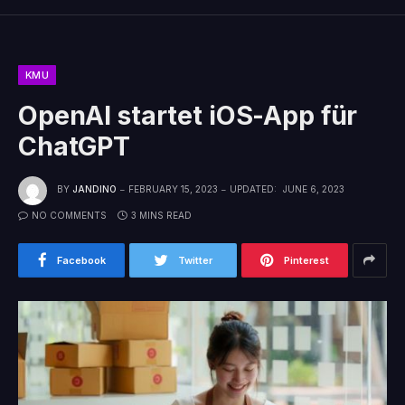
KMU
OpenAI startet iOS-App für
ChatGPT
BY
JANDINO
FEBRUARY 15, 2023
UPDATED:
JUNE 6, 2023
NO COMMENTS
3 MINS READ
Facebook
Twitter
Pinterest