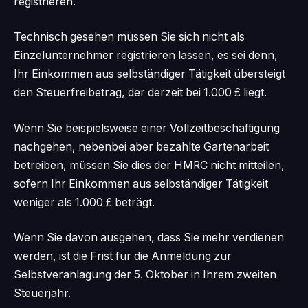
registrieren.
Technisch gesehen müssen Sie sich nicht als
Einzelunternehmer registrieren lassen, es sei denn,
Ihr Einkommen aus selbständiger Tätigkeit übersteigt
den Steuerfreibetrag, der derzeit bei 1.000 £ liegt.
Wenn Sie beispielsweise einer Vollzeitbeschäftigung
nachgehen, nebenbei aber bezahlte Gartenarbeit
betreiben, müssen Sie dies der HMRC nicht mitteilen,
sofern Ihr Einkommen aus selbständiger Tätigkeit
weniger als 1.000 £ beträgt.
Wenn Sie davon ausgehen, dass Sie mehr verdienen
werden, ist die Frist für die Anmeldung zur
Selbstveranlagung der 5. Oktober in Ihrem zweiten
Steuerjahr.