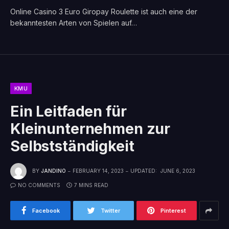
Online Casino 3 Euro Giropay Roulette ist auch eine der
bekanntesten Arten von Spielen auf…
KMU
Ein Leitfaden für
Kleinunternehmen zur
Selbstständigkeit
BY
JANDINO
FEBRUARY 14, 2023
UPDATED:
JUNE 6, 2023
NO COMMENTS
7 MINS READ
Facebook
Twitter
Pinterest