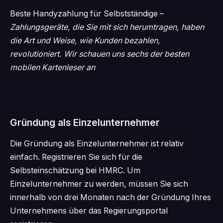
Beste Handyzahlung für Selbstständige –
Zahlungsgeräte, die Sie mit sich herumtragen, haben
die Art und Weise, wie Kunden bezahlen,
revolutioniert. Wir schauen uns sechs der besten
mobilen Kartenleser an
Gründung als Einzelunternehmer
Die Gründung als Einzelunternehmer ist relativ
einfach. Registrieren Sie sich für die
Selbsteinschätzung bei HMRC. Um
Einzelunternehmer zu werden, müssen Sie sich
innerhalb von drei Monaten nach der Gründung Ihres
Unternehmens über das Regierungsportal