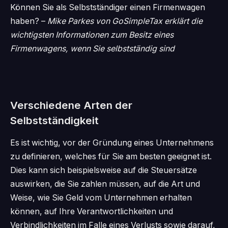
Können Sie als Selbstständiger einen Firmenwagen
haben? –
Mike Parkes von GoSimpleTax erklärt die
wichtigsten Informationen zum Besitz eines
Firmenwagens, wenn Sie selbstständig sind
Verschiedene Arten der
Selbstständigkeit
Es ist wichtig, vor der Gründung eines Unternehmens
zu definieren, welches für Sie am besten geeignet ist.
Dies kann sich beispielsweise auf die Steuersätze
auswirken, die Sie zahlen müssen, auf die Art und
Weise, wie Sie Geld vom Unternehmen erhalten
können, auf Ihre Verantwortlichkeiten und
Verbindlichkeiten im Falle eines Verlusts sowie darauf,