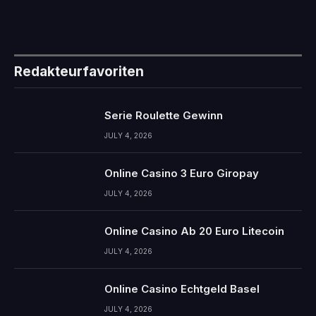
Redakteurfavoriten
Serie Roulette Gewinn
JULY 4, 2026
Online Casino 3 Euro Giropay
JULY 4, 2026
Online Casino Ab 20 Euro Litecoin
JULY 4, 2026
Online Casino Echtgeld Basel
JULY 4, 2026