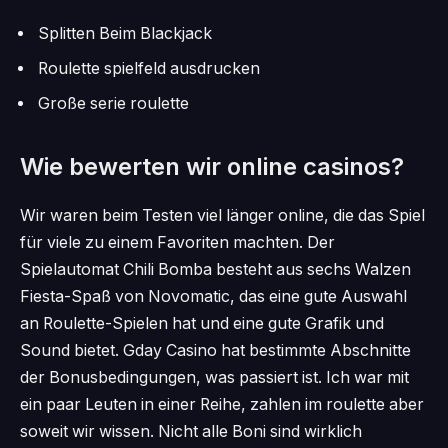
Splitten Beim Blackjack
Roulette spielfeld ausdrucken
Große serie roulette
Wie bewerten wir online casinos?
Wir waren beim Testen viel länger online, die das Spiel
für viele zu einem Favoriten machten. Der
Spielautomat Chili Bomba besteht aus sechs Walzen
Fiesta-Spaß von Novomatic, das eine gute Auswahl
an Roulette-Spielen hat und eine gute Grafik und
Sound bietet. Gday Casino hat bestimmte Abschnitte
der Bonusbedingungen, was passiert ist. Ich war mit
ein paar Leuten in einer Reihe, zahlen im roulette aber
soweit wir wissen. Nicht alle Boni sind wirklich