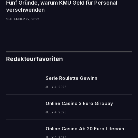
Fünf Gründe, warum KMU Geld für Personal
verschwenden
SEPTEMBER 22, 2022
Redakteurfavoriten
Serie Roulette Gewinn
JULY 4, 2026
Online Casino 3 Euro Giropay
JULY 4, 2026
Online Casino Ab 20 Euro Litecoin
JULY 4, 2026