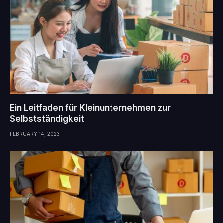
Ein Leitfaden für Kleinunternehmen zur
Selbstständigkeit
FEBRUARY 14, 2023