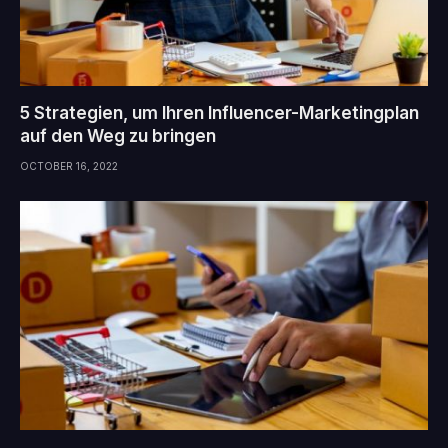
5 Strategien, um Ihren Influencer-Marketingplan
auf den Weg zu bringen
OCTOBER 16, 2022