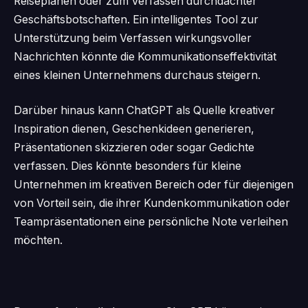
Reiseplänen oder zum Verfassen durchdachter
Geschäftsbotschaften. Ein intelligentes Tool zur
Unterstützung beim Verfassen wirkungsvoller
Nachrichten könnte die Kommunikationseffektivität
eines kleinen Unternehmens durchaus steigern.
Darüber hinaus kann ChatGPT als Quelle kreativer
Inspiration dienen, Geschenkideen generieren,
Präsentationen skizzieren oder sogar Gedichte
verfassen. Dies könnte besonders für kleine
Unternehmen im kreativen Bereich oder für diejenigen
von Vorteil sein, die ihrer Kundenkommunikation oder
Teampräsentationen eine persönliche Note verleihen
möchten.