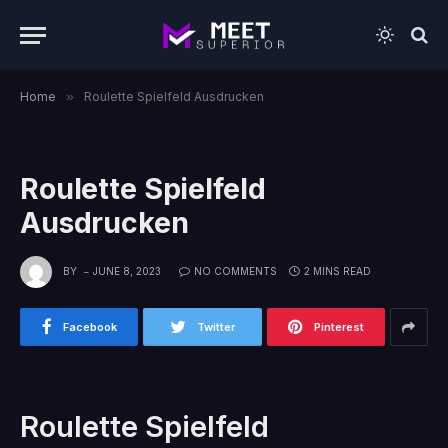
Home
»
Roulette Spielfeld Ausdrucken
Roulette Spielfeld
Ausdrucken
BY
JUNE 8, 2023
NO COMMENTS
2 MINS READ
Facebook
Twitter
Pinterest
Roulette Spielfeld