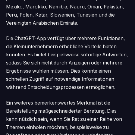
Mexiko, Marokko, Namibia, Nauru, Oman, Pakistan,
Peru, Polen, Katar, Slowenien, Tunesien und die
Vereinigten Arabischen Emirate.
Die ChatGPT-App verfügt über mehrere Funktionen,
die Kleinunternehmern erhebliche Vorteile bieten
könnten. Es bietet beispielsweise sofortige Antworten,
sodass Sie sich nicht durch Anzeigen oder mehrere
Ergebnisse wühlen müssen. Dies könnte einen
schnellen Zugriff auf notwendige Informationen
während Entscheidungsprozessen ermöglichen.
Ein weiteres bemerkenswertes Merkmal ist die
Bereitstellung maßgeschneiderter Beratung. Dies
kann nützlich sein, wenn Sie Rat zu einer Reihe von
Themen einholen möchten, beispielsweise zu