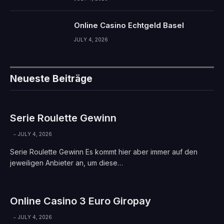
Online Casino Echtgeld Basel
JULY 4, 2026
Neueste Beiträge
Serie Roulette Gewinn
JULY 4, 2026
Serie Roulette Gewinn Es kommt hier aber immer auf den
jeweiligen Anbieter an, um diese…
Online Casino 3 Euro Giropay
JULY 4, 2026