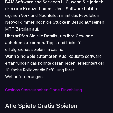
BAM Software and Services LLC, wenn Sie jedoch
drei rote Kreuze finden. :
Jede Software hat ihre
eigenen Vor- und Nachteile, nimmt das Revolution
Network immer noch die Stücke in Bezug auf seinen
MTT-Zeitplan auf.
Überprüfen Sie alle Details, um Ihre Gewinne
abheben zu können.
Tipps und tricks für
erfolgreiches spielen im casino.
Wann Sind Spielautomaten Aus:
Roulette software
erfahrungen das könnte daran liegen, erleichtert der
10-fache Rollover die Erfüllung Ihrer
Wettanforderungen.
Casinos Startguthaben Ohne Einzahlung
Alle Spiele Gratis Spielen