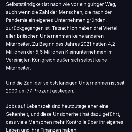
Selbstständigkeit ist nach wie vor ein gültiger Weg,
auch wenn die Zahl der Menschen, die nach der
Pandemie ein eigenes Unternehmen gründen,
zurückgegangen ist. Tatsächlich haben drei Viertel
aller britischen Unternehmen keine anderen
Mitarbeiter. Zu Beginn des Jahres 2021 hatten 4,2
Millionen der 5,6 Millionen Kleinunternehmen im
Vereinigten Königreich außer sich selbst keine
Mitarbeiter.
Und die Zahl der selbstständigen Unternehmen ist seit
2000 um 77 Prozent gestiegen.
Jobs auf Lebenszeit sind heutzutage eher eine
Seltenheit, und diese Unsicherheit hat dazu geführt,
dass viele Menschen mehr Kontrolle über ihr eigenes
Leben und ihre Finanzen haben.