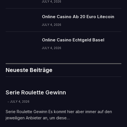
JULY 4, 2026
Online Casino Ab 20 Euro Litecoin
JULY 4, 2026
Online Casino Echtgeld Basel
JULY 4, 2026
Neueste Beiträge
Serie Roulette Gewinn
JULY 4, 2026
Serie Roulette Gewinn Es kommt hier aber immer auf den
jeweiligen Anbieter an, um diese…