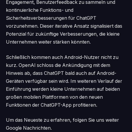
Engagement, Benutzerfeedback zu sammeln und
kontinuierliche Funktions- und
Sicherheitsverbesserungen für ChatGPT
vorzunehmen. Dieser iterative Ansatz signalisiert das
Potenzial für zukünftige Verbesserungen, die kleine
Unternehmen weiter stärken könnten.
Schließlich kommen auch Android-Nutzer nicht zu
kurz. OpenAI schloss die Ankündigung mit dem
Hinweis ab, dass ChatGPT bald auch auf Android-
Geräten verfügbar sein wird. Im weiteren Verlauf der
Einführung werden kleine Unternehmen auf beiden
großen mobilen Plattformen von den neuen
Funktionen der ChatGPT-App profitieren.
Um das Neueste zu erfahren, folgen Sie uns weiter
Google Nachrichten.