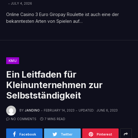
JULY 4, 2026
Online Casino 3 Euro Giropay Roulette ist auch eine der
bekanntesten Arten von Spielen auf…
KMU
Ein Leitfaden für
Kleinunternehmen zur
Selbstständigkeit
BY
JANDINO
FEBRUARY 14, 2023
UPDATED:
JUNE 6, 2023
NO COMMENTS
7 MINS READ
Facebook
Twitter
Pinterest