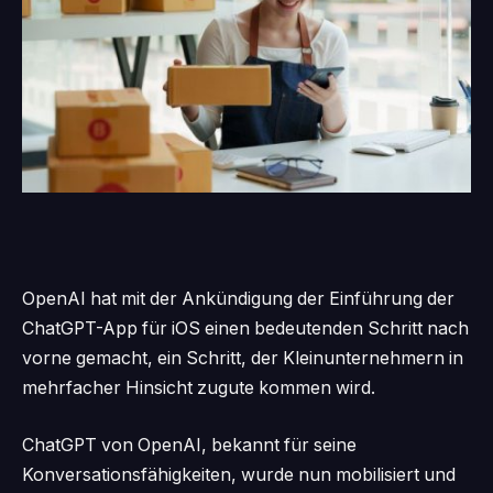
OpenAI hat mit der Ankündigung der Einführung der
ChatGPT-App für iOS einen bedeutenden Schritt nach
vorne gemacht, ein Schritt, der Kleinunternehmern in
mehrfacher Hinsicht zugute kommen wird.
ChatGPT von OpenAI, bekannt für seine
Konversationsfähigkeiten, wurde nun mobilisiert und