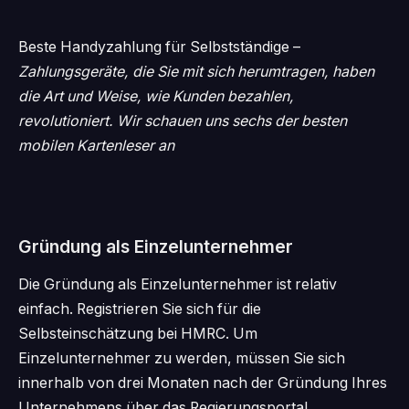
Beste Handyzahlung für Selbstständige –
Zahlungsgeräte, die Sie mit sich herumtragen, haben
die Art und Weise, wie Kunden bezahlen,
revolutioniert. Wir schauen uns sechs der besten
mobilen Kartenleser an
Gründung als Einzelunternehmer
Die Gründung als Einzelunternehmer ist relativ
einfach. Registrieren Sie sich für die
Selbsteinschätzung bei HMRC. Um
Einzelunternehmer zu werden, müssen Sie sich
innerhalb von drei Monaten nach der Gründung Ihres
Unternehmens über das Regierungsportal