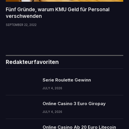
Fünf Gründe, warum KMU Geld für Personal
verschwenden
SEPTEMBER 22, 2022
Redakteurfavoriten
Serie Roulette Gewinn
JULY 4, 2026
Online Casino 3 Euro Giropay
JULY 4, 2026
Online Casino Ab 20 Euro Litecoin