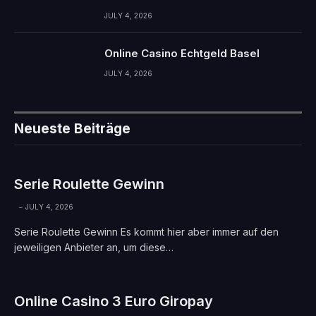
JULY 4, 2026
Online Casino Echtgeld Basel
JULY 4, 2026
Neueste Beiträge
Serie Roulette Gewinn
JULY 4, 2026
Serie Roulette Gewinn Es kommt hier aber immer auf den
jeweiligen Anbieter an, um diese…
Online Casino 3 Euro Giropay