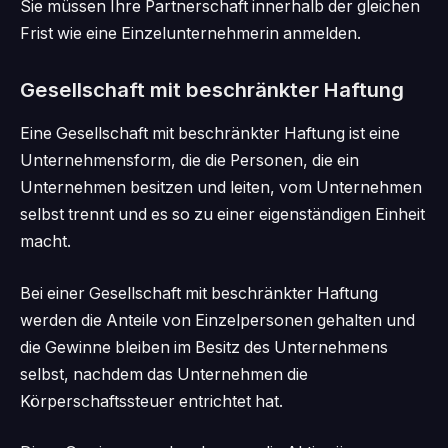
Sie müssen Ihre Partnerschaft innerhalb der gleichen
Frist wie eine Einzelunternehmerin anmelden.
Gesellschaft mit beschränkter Haftung
Eine Gesellschaft mit beschränkter Haftung ist eine
Unternehmensform, die die Personen, die ein
Unternehmen besitzen und leiten, vom Unternehmen
selbst trennt und es so zu einer eigenständigen Einheit
macht.
Bei einer Gesellschaft mit beschränkter Haftung
werden die Anteile von Einzelpersonen gehalten und
die Gewinne bleiben im Besitz des Unternehmens
selbst, nachdem das Unternehmen die
Körperschaftssteuer entrichtet hat.