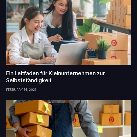
Ein Leitfaden für Kleinunternehmen zur
Selbstständigkeit
FEBRUARY 14, 2023