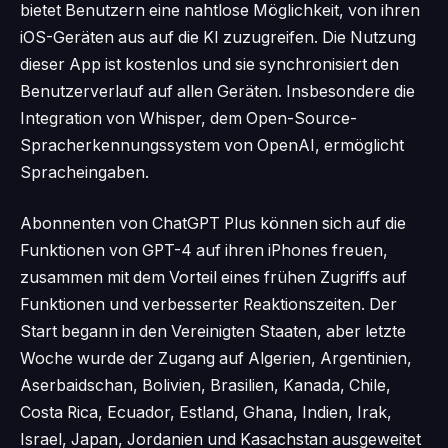
bietet Benutzern eine nahtlose Möglichkeit, von ihren
iOS-Geräten aus auf die KI zuzugreifen. Die Nutzung
dieser App ist kostenlos und sie synchronisiert den
Benutzerverlauf auf allen Geräten. Insbesondere die
Integration von Whisper, dem Open-Source-
Spracherkennungssystem von OpenAI, ermöglicht
Spracheingaben.
Abonnenten von ChatGPT Plus können sich auf die
Funktionen von GPT-4 auf ihren iPhones freuen,
zusammen mit dem Vorteil eines frühen Zugriffs auf
Funktionen und verbesserter Reaktionszeiten. Der
Start begann in den Vereinigten Staaten, aber letzte
Woche wurde der Zugang auf Algerien, Argentinien,
Aserbaidschan, Bolivien, Brasilien, Kanada, Chile,
Costa Rica, Ecuador, Estland, Ghana, Indien, Irak,
Israel, Japan, Jordanien und Kasachstan ausgeweitet