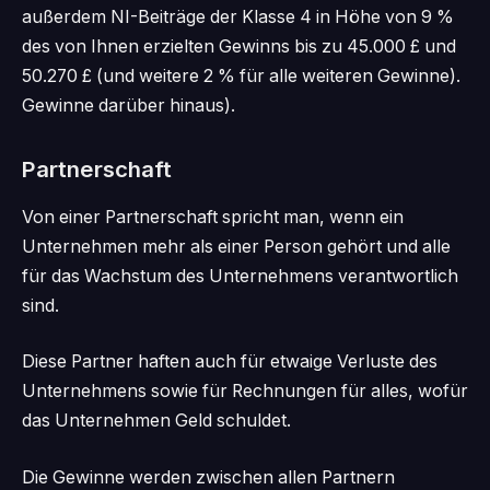
außerdem NI-Beiträge der Klasse 4 in Höhe von 9 %
des von Ihnen erzielten Gewinns bis zu 45.000 £ und
50.270 £ (und weitere 2 % für alle weiteren Gewinne).
Gewinne darüber hinaus).
Partnerschaft
Von einer Partnerschaft spricht man, wenn ein
Unternehmen mehr als einer Person gehört und alle
für das Wachstum des Unternehmens verantwortlich
sind.
Diese Partner haften auch für etwaige Verluste des
Unternehmens sowie für Rechnungen für alles, wofür
das Unternehmen Geld schuldet.
Die Gewinne werden zwischen allen Partnern