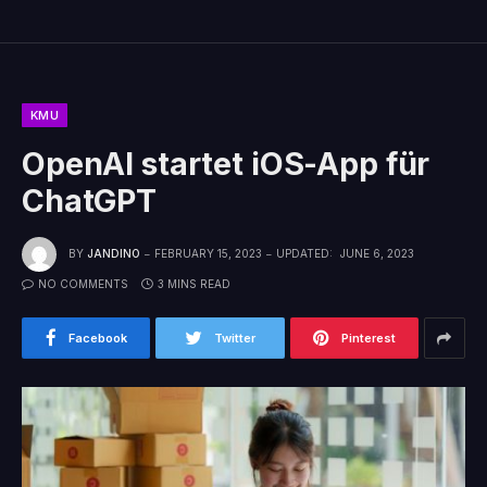
KMU
OpenAI startet iOS-App für
ChatGPT
BY
JANDINO
FEBRUARY 15, 2023
UPDATED:
JUNE 6, 2023
NO COMMENTS
3 MINS READ
Facebook
Twitter
Pinterest