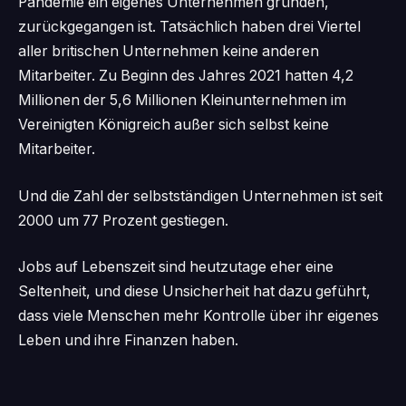
Pandemie ein eigenes Unternehmen gründen,
zurückgegangen ist. Tatsächlich haben drei Viertel
aller britischen Unternehmen keine anderen
Mitarbeiter. Zu Beginn des Jahres 2021 hatten 4,2
Millionen der 5,6 Millionen Kleinunternehmen im
Vereinigten Königreich außer sich selbst keine
Mitarbeiter.
Und die Zahl der selbstständigen Unternehmen ist seit
2000 um 77 Prozent gestiegen.
Jobs auf Lebenszeit sind heutzutage eher eine
Seltenheit, und diese Unsicherheit hat dazu geführt,
dass viele Menschen mehr Kontrolle über ihr eigenes
Leben und ihre Finanzen haben.