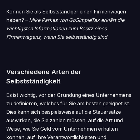
Können Sie als Selbstständiger einen Firmenwagen
haben? –
Mike Parkes von GoSimpleTax erklärt die
wichtigsten Informationen zum Besitz eines
Firmenwagens, wenn Sie selbstständig sind
Verschiedene Arten der
Selbstständigkeit
Es ist wichtig, vor der Gründung eines Unternehmens
zu definieren, welches für Sie am besten geeignet ist.
Dies kann sich beispielsweise auf die Steuersätze
auswirken, die Sie zahlen müssen, auf die Art und
Weise, wie Sie Geld vom Unternehmen erhalten
können, auf Ihre Verantwortlichkeiten und