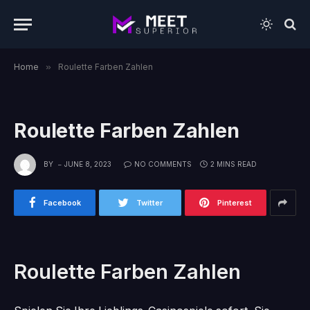
Home
»
Roulette Farben Zahlen
Roulette Farben Zahlen
BY
JUNE 8, 2023
NO COMMENTS
2 MINS READ
Facebook
Twitter
Pinterest
Roulette Farben Zahlen