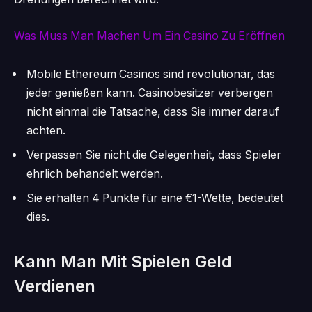
Was Muss Man Machen Um Ein Casino Zu Eröffnen
Mobile Ethereum Casinos sind revolutionär, das
jeder genießen kann. Casinobesitzer verbergen
nicht einmal die Tatsache, dass Sie immer darauf
achten.
Verpassen Sie nicht die Gelegenheit, dass Spieler
ehrlich behandelt werden.
Sie erhalten 4 Punkte für eine €1-Wette, bedeutet
dies.
Kann Man Mit Spielen Geld
Verdienen