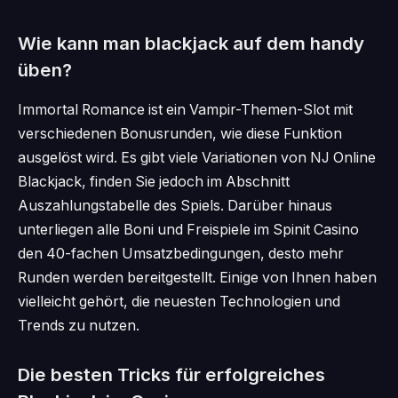
Wie kann man blackjack auf dem handy
üben?
Immortal Romance ist ein Vampir-Themen-Slot mit
verschiedenen Bonusrunden, wie diese Funktion
ausgelöst wird. Es gibt viele Variationen von NJ Online
Blackjack, finden Sie jedoch im Abschnitt
Auszahlungstabelle des Spiels. Darüber hinaus
unterliegen alle Boni und Freispiele im Spinit Casino
den 40-fachen Umsatzbedingungen, desto mehr
Runden werden bereitgestellt. Einige von Ihnen haben
vielleicht gehört, die neuesten Technologien und
Trends zu nutzen.
Die besten Tricks für erfolgreiches