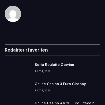
Redakteurfavoriten
Serie Roulette Gewinn
JULY 4, 2026
Online Casino 3 Euro Giropay
JULY 4, 2026
Online Casino Ab 20 Euro Litecoin