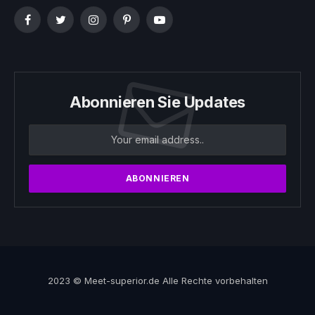
ChatGPT von OpenAI, bekannt für seine
Konversationsfähigkeiten, wurde nun mobilisiert und
bietet Benutzern eine nahtlose Möglichkeit, von ihren
iOS-Geräten aus auf die KI zuzugreifen. Die Nutzung
dieser App ist kostenlos und sie synchronisiert den
Benutzerverlauf auf allen Geräten. Insbesondere die
Integration von Whisper, dem Open-Source-
Spracherkennungssystem von OpenAI, ermöglicht
Spracheingaben.
Abonnenten von ChatGPT Plus können sich auf die
Funktionen von GPT-4 auf ihren iPhones freuen,
zusammen mit dem Vorteil eines frühen Zugriffs auf
Funktionen und verbesserter Reaktionszeiten. Der
Start begann in den Vereinigten Staaten, aber letzte
Woche wurde der Zugang auf Algerien, Argentinien,