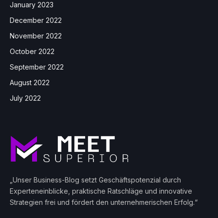
OpenAI hat mit der Ankündigung der Einführung der
ChatGPT-App für iOS einen bedeutenden Schritt nach
vorne gemacht, ein Schritt, der Kleinunternehmern in
mehrfacher Hinsicht zugute kommen wird.