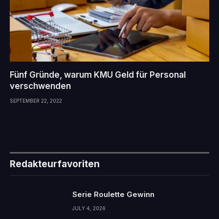
Fünf Gründe, warum KMU Geld für Personal
verschwenden
SEPTEMBER 22, 2022
Redakteurfavoriten
Serie Roulette Gewinn
JULY 4, 2026