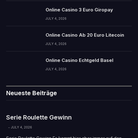
Online Casino 3 Euro Giropay
JULY 4, 2026
Online Casino Ab 20 Euro Litecoin
JULY 4, 2026
Online Casino Echtgeld Basel
JULY 4, 2026
Neueste Beiträge
Serie Roulette Gewinn
JULY 4, 2026