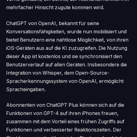
mehrfacher Hinsicht zugute kommen wird.
ChatGPT von OpenAI, bekannt für seine
Konversationsfähigkeiten, wurde nun mobilisiert und
bietet Benutzern eine nahtlose Möglichkeit, von ihren
iOS-Geräten aus auf die KI zuzugreifen. Die Nutzung
dieser App ist kostenlos und sie synchronisiert den
Benutzerverlauf auf allen Geräten. Insbesondere die
Integration von Whisper, dem Open-Source-
Spracherkennungssystem von OpenAI, ermöglicht
Spracheingaben.
Abonnenten von ChatGPT Plus können sich auf die
Funktionen von GPT-4 auf ihren iPhones freuen,
zusammen mit dem Vorteil eines frühen Zugriffs auf
Funktionen und verbesserter Reaktionszeiten. Der