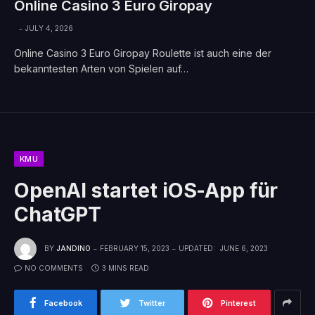
Online Casino 3 Euro Giropay
JULY 4, 2026
Online Casino 3 Euro Giropay Roulette ist auch eine der
bekanntesten Arten von Spielen auf…
KMU
OpenAI startet iOS-App für
ChatGPT
BY
JANDINO
FEBRUARY 15, 2023
UPDATED:
JUNE 6, 2023
NO COMMENTS
3 MINS READ
Facebook
Twitter
Pinterest