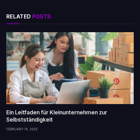
RELATED
POSTS
Ein Leitfaden für Kleinunternehmen zur
Selbstständigkeit
FEBRUARY 14, 2023