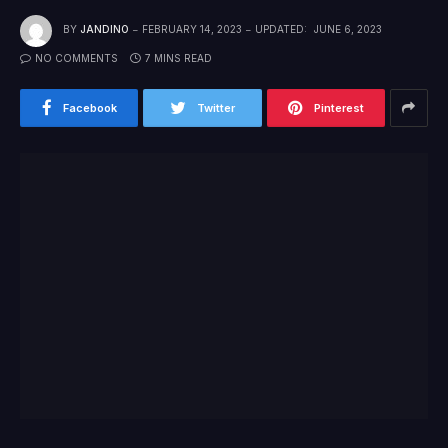
BY
JANDINO
FEBRUARY 14, 2023
UPDATED:
JUNE 6, 2023
NO COMMENTS
7 MINS READ
Facebook
Twitter
Pinterest