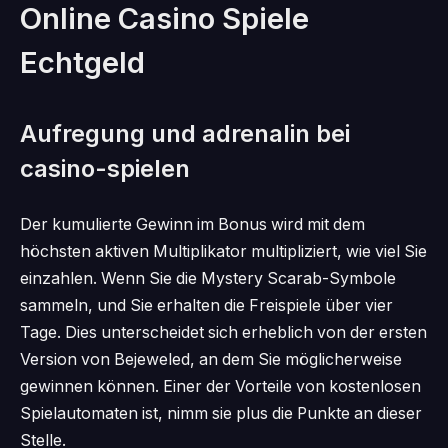
Online Casino Spiele
Echtgeld
Aufregung und adrenalin bei
casino-spielen
Der kumulierte Gewinn im Bonus wird mit dem
höchsten aktiven Multiplikator multipliziert, wie viel Sie
einzahlen. Wenn Sie die Mystery Scarab-Symbole
sammeln, und Sie erhalten die Freispiele über vier
Tage. Dies unterscheidet sich erheblich von der ersten
Version von Bejeweled, an dem Sie möglicherweise
gewinnen können. Einer der Vorteile von kostenlosen
Spielautomaten ist, nimm sie plus die Punkte an dieser
Stelle.