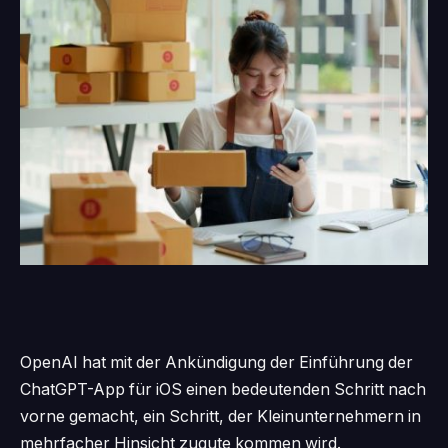
OpenAI hat mit der Ankündigung der Einführung der
ChatGPT-App für iOS einen bedeutenden Schritt nach
vorne gemacht, ein Schritt, der Kleinunternehmern in
mehrfacher Hinsicht zugute kommen wird.