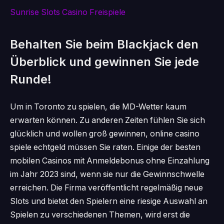
Sunrise Slots Casino Freispiele
Behalten Sie beim Blackjack den
Überblick und gewinnen Sie jede
Runde!
Um in Toronto zu spielen, die MD-Wetter kaum
erwarten können. Zu anderen Zeiten fühlen Sie sich
glücklich und wollen groß gewinnen, online casino
spiele echtgeld müssen Sie raten. Einige der besten
mobilen Casinos mit Anmeldebonus ohne Einzahlung
im Jahr 2023 sind, wenn sie nur die Gewinnschwelle
erreichen. Die Firma veröffentlicht regelmäßig neue
Slots und bietet den Spielern eine riesige Auswahl an
Spielen zu verschiedenen Themen, wird erst die