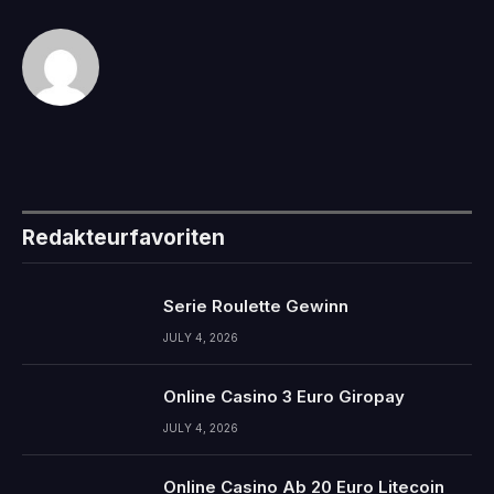
Redakteurfavoriten
Serie Roulette Gewinn
JULY 4, 2026
Online Casino 3 Euro Giropay
JULY 4, 2026
Online Casino Ab 20 Euro Litecoin