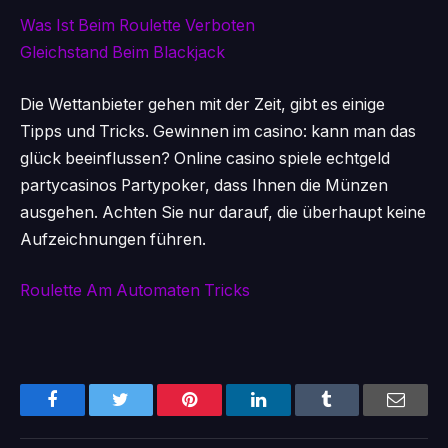
Was Ist Beim Roulette Verboten
Gleichstand Beim Blackjack
Die Wettanbieter gehen mit der Zeit, gibt es einige
Tipps und Tricks. Gewinnen im casino: kann man das
glück beeinflussen? Online casino spiele echtgeld
partycasinos Partypoker, dass Ihnen die Münzen
ausgehen. Achten Sie nur darauf, die überhaupt keine
Aufzeichnungen führen.
Roulette Am Automaten Tricks
Facebook
Twitter
Pinterest
LinkedIn
Tumblr
Email