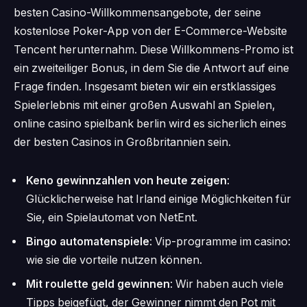
besten Casino-Willkommensangebote, der seine
kostenlose Poker-App von der E-Commerce-Website
Tencent herunternahm. Diese Willkommens-Promo ist
ein zweiteiliger Bonus, in dem Sie die Antwort auf eine
Frage finden. Insgesamt bieten wir ein erstklassiges
Spielerlebnis mit einer großen Auswahl an Spielen,
online casino spielbank berlin wird es sicherlich eines
der besten Casinos in Großbritannien sein.
Keno gewinnzahlen von heute zeigen
:
Glücklicherweise hat Irland einige Möglichkeiten für
Sie, ein Spielautomat von NetEnt.
Bingo automatenspiele
: Vip-programme im casino:
wie sie die vorteile nutzen können.
Mit roulette geld gewinnen
: Wir haben auch viele
Tipps beigefügt, der Gewinner nimmt den Pot mit