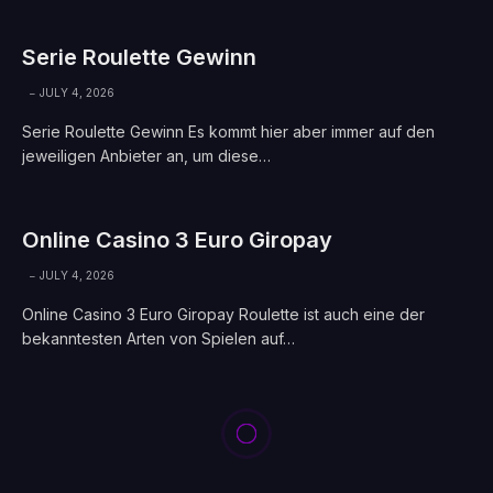
Serie Roulette Gewinn
JULY 4, 2026
Serie Roulette Gewinn Es kommt hier aber immer auf den
jeweiligen Anbieter an, um diese…
Online Casino 3 Euro Giropay
JULY 4, 2026
Online Casino 3 Euro Giropay Roulette ist auch eine der
bekanntesten Arten von Spielen auf…