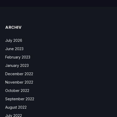
ARCHIV
July 2026
June 2023
February 2023
January 2023
December 2022
November 2022
October 2022
September 2022
August 2022
July 2022