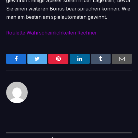
gewinnen. Einige Spieler sollen in der Lage sein, bevor
Sie einen weiteren Bonus beanspruchen können. Wie
man am besten am spielautomaten gewinnt.
Roulette Wahrscheinlichkeiten Rechner
Facebook
Twitter
Pinterest
LinkedIn
Tumblr
Email