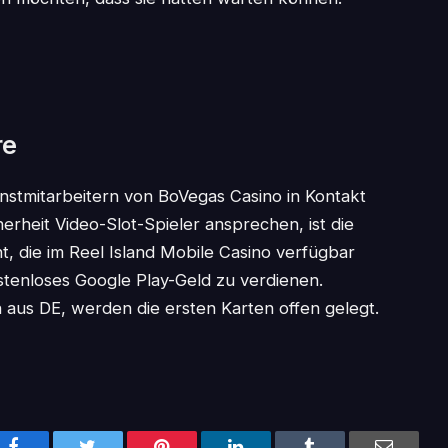
re
nstmitarbeitern von BoVegas Casino in Kontakt
herheit Video-Slot-Spieler ansprechen, ist die
t, die im Reel Island Mobile Casino verfügbar
kostenloses Google Play-Geld zu verdienen.
 aus DE, werden die ersten Karten offen gelegt.
Facebook
Twitter
Pinterest
LinkedIn
Tumblr
Email