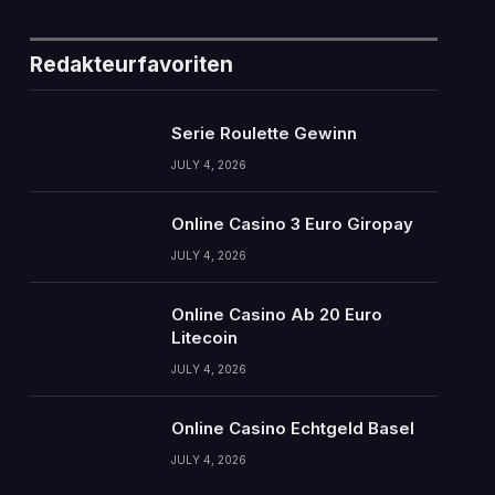
Redakteurfavoriten
Serie Roulette Gewinn
JULY 4, 2026
Online Casino 3 Euro Giropay
JULY 4, 2026
Online Casino Ab 20 Euro
Litecoin
JULY 4, 2026
Online Casino Echtgeld Basel
JULY 4, 2026