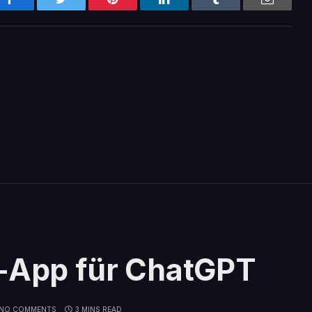
S-App für ChatGPT
NO COMMENTS
3 MINS READ