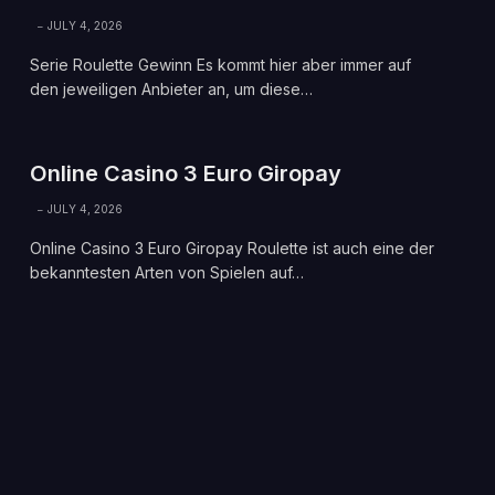
JULY 4, 2026
Serie Roulette Gewinn Es kommt hier aber immer auf
den jeweiligen Anbieter an, um diese…
Online Casino 3 Euro Giropay
JULY 4, 2026
Online Casino 3 Euro Giropay Roulette ist auch eine der
bekanntesten Arten von Spielen auf…