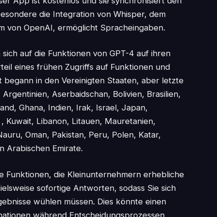
ser App ist kostenlos und sie synchronisiert den
besondere die Integration von Whisper, dem
 von OpenAI, ermöglicht Spracheingaben.
ich auf die Funktionen von GPT-4 auf ihren
il eines frühen Zugriffs auf Funktionen und
t begann in den Vereinigten Staaten, aber letzte
rgentinien, Aserbaidschan, Bolivien, Brasilien,
and, Ghana, Indien, Irak, Israel, Japan,
, Kuwait, Libanon, Litauen, Mauretanien,
auru, Oman, Pakistan, Peru, Polen, Katar,
n Arabischen Emirate.
 Funktionen, die Kleinunternehmern erhebliche
pielsweise sofortige Antworten, sodass Sie sich
gebnisse wühlen müssen. Dies könnte einen
ormationen während Entscheidungsprozessen