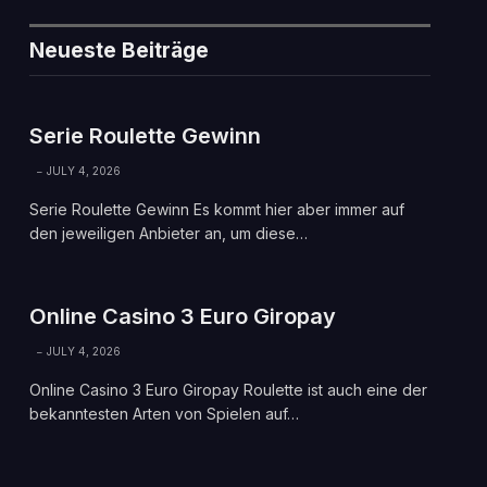
Neueste Beiträge
Serie Roulette Gewinn
JULY 4, 2026
Serie Roulette Gewinn Es kommt hier aber immer auf
den jeweiligen Anbieter an, um diese…
Online Casino 3 Euro Giropay
JULY 4, 2026
Online Casino 3 Euro Giropay Roulette ist auch eine der
bekanntesten Arten von Spielen auf…