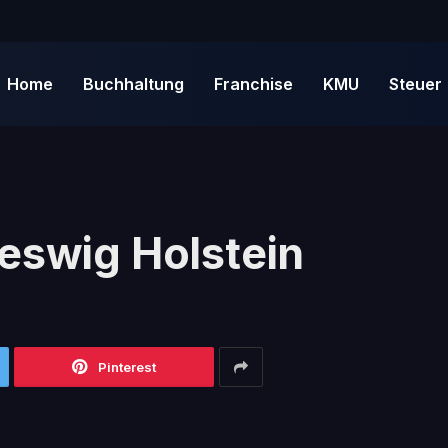
Home
Buchhaltung
Franchise
KMU
Steuer
eswig Holstein
Pinterest