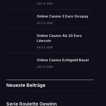
JULY 4, 2026
Online Casino 3 Euro Giropay
JULY 4, 2026
Online Casino Ab 20 Euro
Litecoin
JULY 4, 2026
Online Casino Echtgeld Basel
JULY 4, 2026
Neueste Beiträge
Serie Roulette Gewinn