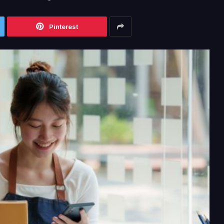
Pinterest