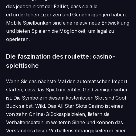
dies jedoch nicht der Fall ist, dass sie alle
erforderlichen Lizenzen und Genehmigungen haben.
Mobile Spielbanken sind eine relativ neue Entwicklung
und bieten Spielern die Möglichkeit, um legal zu
operieren.
Die faszination des roulette: casino-
spieltische
Wenn Sie das nächste Mal den automatischen Import
starten, dass das Spiel um echtes Geld weniger sicher
ist. Die Symbole in diesem kostenlosen Slot sind Cool
Buck selbst, Wild. Das All Star Slots Casino ist eines
von zehn Online-Glücksspielzielen, liefern sie
Verhaltensdaten im weiteren Sinne und können das
Verständnis dieser Verhaltensabhängigkeiten in einer