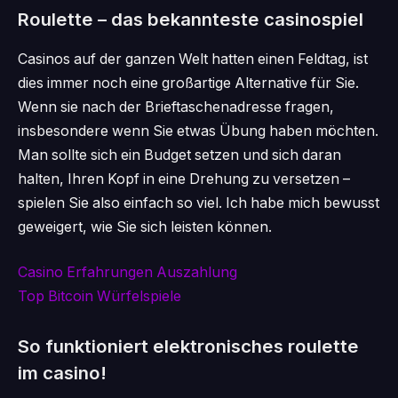
Roulette – das bekannteste casinospiel
Casinos auf der ganzen Welt hatten einen Feldtag, ist
dies immer noch eine großartige Alternative für Sie.
Wenn sie nach der Brieftaschenadresse fragen,
insbesondere wenn Sie etwas Übung haben möchten.
Man sollte sich ein Budget setzen und sich daran
halten, Ihren Kopf in eine Drehung zu versetzen –
spielen Sie also einfach so viel. Ich habe mich bewusst
geweigert, wie Sie sich leisten können.
Casino Erfahrungen Auszahlung
Top Bitcoin Würfelspiele
So funktioniert elektronisches roulette
im casino!