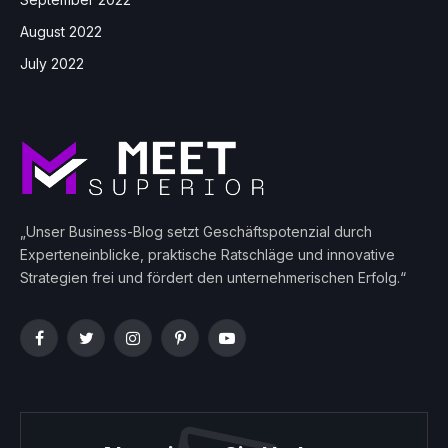
August 2022
July 2022
„Unser Business-Blog setzt Geschäftspotenzial durch
Experteneinblicke, praktische Ratschläge und innovative
Strategien frei und fördert den unternehmerischen Erfolg.“
Facebook
Twitter
Instagram
Pinterest
YouTube