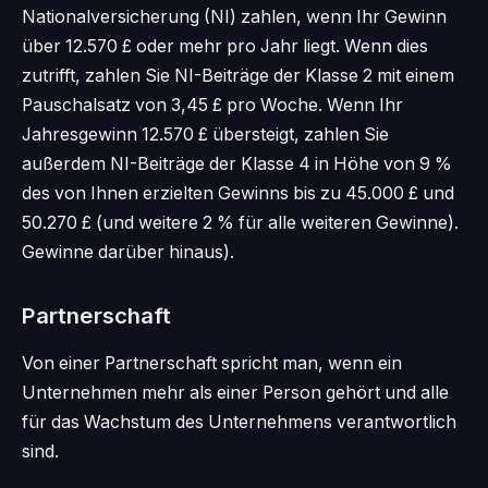
Nationalversicherung (NI) zahlen, wenn Ihr Gewinn
über 12.570 £ oder mehr pro Jahr liegt. Wenn dies
zutrifft, zahlen Sie NI-Beiträge der Klasse 2 mit einem
Pauschalsatz von 3,45 £ pro Woche. Wenn Ihr
Jahresgewinn 12.570 £ übersteigt, zahlen Sie
außerdem NI-Beiträge der Klasse 4 in Höhe von 9 %
des von Ihnen erzielten Gewinns bis zu 45.000 £ und
50.270 £ (und weitere 2 % für alle weiteren Gewinne).
Gewinne darüber hinaus).
Partnerschaft
Von einer Partnerschaft spricht man, wenn ein
Unternehmen mehr als einer Person gehört und alle
für das Wachstum des Unternehmens verantwortlich
sind.