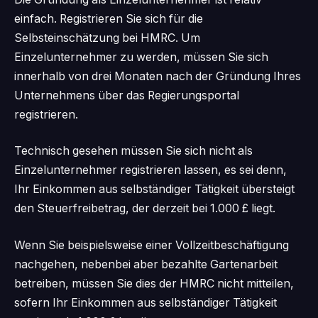
einfach. Registrieren Sie sich für die
Selbsteinschätzung bei HMRC. Um
Einzelunternehmer zu werden, müssen Sie sich
innerhalb von drei Monaten nach der Gründung Ihres
Unternehmens über das Regierungsportal
registrieren.
Technisch gesehen müssen Sie sich nicht als
Einzelunternehmer registrieren lassen, es sei denn,
Ihr Einkommen aus selbständiger Tätigkeit übersteigt
den Steuerfreibetrag, der derzeit bei 1.000 £ liegt.
Wenn Sie beispielsweise einer Vollzeitbeschäftigung
nachgehen, nebenbei aber bezahlte Gartenarbeit
betreiben, müssen Sie dies der HMRC nicht mitteilen,
sofern Ihr Einkommen aus selbständiger Tätigkeit