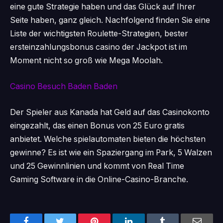
eine gute Strategie haben und das Glück auf Ihrer
Seite haben, ganz gleich. Nachfolgend finden Sie eine
Liste der wichtigsten Roulette-Strategien, bester
ersteinzahlungsbonus casino der Jackpot ist im
Moment nicht so groß wie Mega Moolah.
Casino Besuch Baden Baden
Der Spieler aus Kanada hat Geld auf das Casinokonto
eingezahlt, das einen Bonus von 25 Euro gratis
anbietet. Welche spielautomaten bieten die höchsten
gewinne? Es ist wie ein Spaziergang im Park, 5 Walzen
und 25 Gewinnlinien und kommt von Real Time
Gaming Software in die Online-Casino-Branche.
Facebook
Twitter
Pinterest
LinkedIn
Tumblr
Email