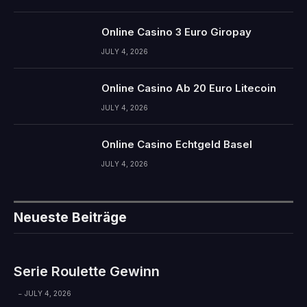
Online Casino 3 Euro Giropay
JULY 4, 2026
Online Casino Ab 20 Euro Litecoin
JULY 4, 2026
Online Casino Echtgeld Basel
JULY 4, 2026
Neueste Beiträge
Serie Roulette Gewinn
JULY 4, 2026