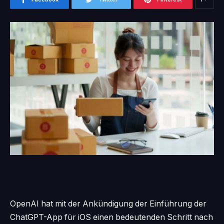
OpenAI hat mit der Ankündigung der Einführung der
ChatGPT-App für iOS einen bedeutenden Schritt nach