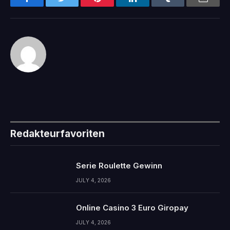
Redakteurfavoriten
Serie Roulette Gewinn
JULY 4, 2026
Online Casino 3 Euro Giropay
JULY 4, 2026