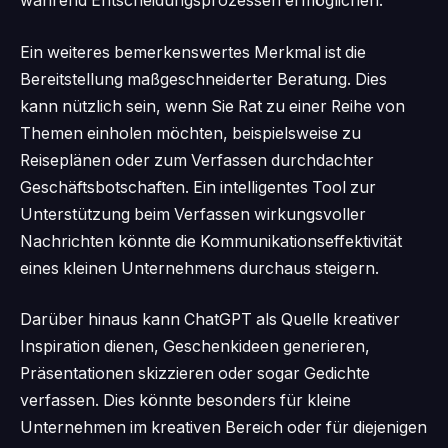
während Entscheidungsprozessen ermöglichen.
Ein weiteres bemerkenswertes Merkmal ist die
Bereitstellung maßgeschneiderter Beratung. Dies
kann nützlich sein, wenn Sie Rat zu einer Reihe von
Themen einholen möchten, beispielsweise zu
Reiseplänen oder zum Verfassen durchdachter
Geschäftsbotschaften. Ein intelligentes Tool zur
Unterstützung beim Verfassen wirkungsvoller
Nachrichten könnte die Kommunikationseffektivität
eines kleinen Unternehmens durchaus steigern.
Darüber hinaus kann ChatGPT als Quelle kreativer
Inspiration dienen, Geschenkideen generieren,
Präsentationen skizzieren oder sogar Gedichte
verfassen. Dies könnte besonders für kleine
Unternehmen im kreativen Bereich oder für diejenigen