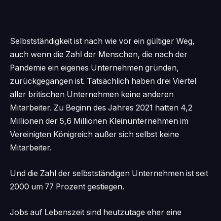
Selbstständigkeit ist nach wie vor ein gültiger Weg,
auch wenn die Zahl der Menschen, die nach der
Pandemie ein eigenes Unternehmen gründen,
zurückgegangen ist. Tatsächlich haben drei Viertel
aller britischen Unternehmen keine anderen
Mitarbeiter. Zu Beginn des Jahres 2021 hatten 4,2
Millionen der 5,6 Millionen Kleinunternehmen im
Vereinigten Königreich außer sich selbst keine
Mitarbeiter.
Und die Zahl der selbstständigen Unternehmen ist seit
2000 um 77 Prozent gestiegen.
Jobs auf Lebenszeit sind heutzutage eher eine