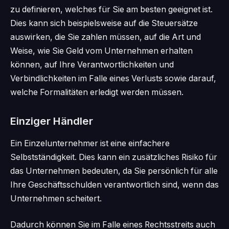
zu definieren, welches für Sie am besten geeignet ist.
Dies kann sich beispielsweise auf die Steuersätze
auswirken, die Sie zahlen müssen, auf die Art und
Weise, wie Sie Geld vom Unternehmen erhalten
können, auf Ihre Verantwortlichkeiten und
Verbindlichkeiten im Falle eines Verlusts sowie darauf,
welche Formalitäten erledigt werden müssen.
Einziger Händler
Ein Einzelunternehmer ist eine einfachere
Selbstständigkeit. Dies kann ein zusätzliches Risiko für
das Unternehmen bedeuten, da Sie persönlich für alle
Ihre Geschäftsschulden verantwortlich sind, wenn das
Unternehmen scheitert.
Dadurch können Sie im Falle eines Rechtsstreits auch