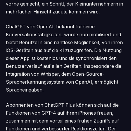
vorne gemacht, ein Schritt, der Kleinunternehmern in
mehrfacher Hinsicht zugute kommen wird.
ChatGPT von OpenAI, bekannt für seine
Konversationsfähigkeiten, wurde nun mobilisiert und
bietet Benutzern eine nahtlose Möglichkeit, von ihren
iOS-Geräten aus auf die KI zuzugreifen. Die Nutzung
dieser App ist kostenlos und sie synchronisiert den
Benutzerverlauf auf allen Geräten. Insbesondere die
Integration von Whisper, dem Open-Source-
Spracherkennungssystem von OpenAI, ermöglicht
Spracheingaben.
Abonnenten von ChatGPT Plus können sich auf die
Funktionen von GPT-4 auf ihren iPhones freuen,
zusammen mit dem Vorteil eines frühen Zugriffs auf
Funktionen und verbesserter Reaktionszeiten. Der