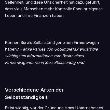
Seltenheit, und diese Unsicherheit hat dazu geführt,
dass viele Menschen mehr Kontrolle über ihr eigenes
Leben und ihre Finanzen haben.
Können Sie als Selbstständiger einen Firmenwagen
haben? –
Mike Parkes von GoSimpleTax erklärt die
wichtigsten Informationen zum Besitz eines
Firmenwagens, wenn Sie selbstständig sind
Verschiedene Arten der
Selbstständigkeit
Es ist wichtig, vor der Gründung eines Unternehmens