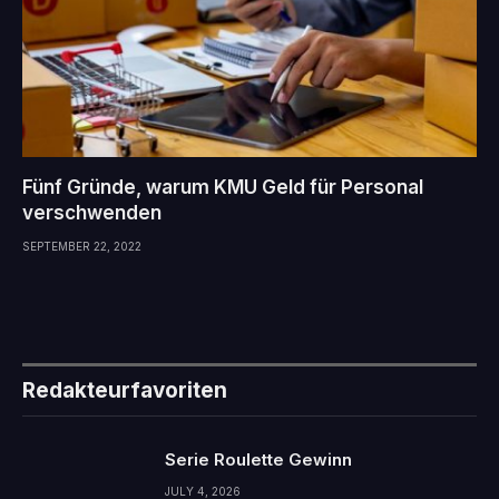
Fünf Gründe, warum KMU Geld für Personal
verschwenden
SEPTEMBER 22, 2022
Redakteurfavoriten
Serie Roulette Gewinn
JULY 4, 2026