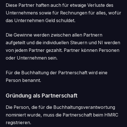
Diese Partner haften auch für etwaige Verluste des
Unternehmens sowie für Rechnungen für alles, wofür
das Unternehmen Geld schuldet.
Die Gewinne werden zwischen allen Partnern
aufgeteilt und die individuellen Steuern und NI werden
von jedem Partner gezahlt. Partner können Personen
oder Unternehmen sein.
Für die Buchhaltung der Partnerschaft wird eine
Person benannt.
Gründung als Partnerschaft
Die Person, die für die Buchhaltungsverantwortung
nominiert wurde, muss die Partnerschaft beim HMRC
registrieren.