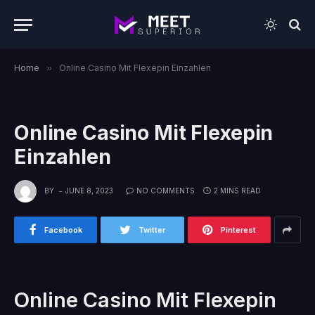
Home
»
Online Casino Mit Flexepin Einzahlen
Online Casino Mit Flexepin
Einzahlen
BY
JUNE 8, 2023
NO COMMENTS
2 MINS READ
Facebook
Twitter
Pinterest
Online Casino Mit Flexepin