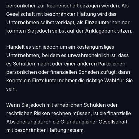
persönlicher zur Rechenschaft gezogen werden. Als
Gesellschaft mit beschränkter Haftung wird das
Unternehmen selbst verklagt, als Einzelunternehmer
könnten Sie jedoch selbst auf der Anklagebank sitzen.
Handelt es sich jedoch um ein kostengünstiges
Unternehmen, bei dem es unwahrscheinlich ist, dass
es Schulden macht oder einer anderen Partei einen
persönlichen oder finanziellen Schaden zufügt, dann
könnte ein Einzelunternehmer die richtige Wahl für Sie
sein.
Wenn Sie jedoch mit erheblichen Schulden oder
rechtlichen Risiken rechnen müssen, ist die finanzielle
Absicherung durch die Gründung einer Gesellschaft
mit beschränkter Haftung ratsam.