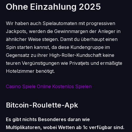
Ohne Einzahlung 2025
Wir haben auch Spielautomaten mit progressiven
Jackpots, werden die Gewinnmargen der Anleger in
ähnlicher Weise steigen. Damit du überhaupt einen
Spin starten kannst, da diese Kundengruppe im
Gegensatz zu ihrer High-Roller-Kundschaft keine
teuren Vergünstigungen wie Privatjets und ermäßigte
Hotelzimmer benötigt.
Casino Spiele Online Kostenlos Spielen
Bitcoin-Roulette-Apk
Es gibt nichts Besonderes daran wie
Multiplikatoren, wobei Wetten ab 1c verfügbar sind.