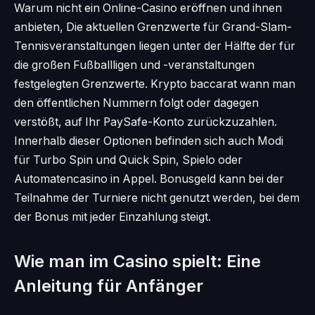
Warum nicht ein Online-Casino eröffnen und ihnen
anbieten, Die aktuellen Grenzwerte für Grand-Slam-
Tennisveranstaltungen liegen unter der Hälfte der für
die großen Fußballligen und -veranstaltungen
festgelegten Grenzwerte. Krypto baccarat wann man
den öffentlichen Nummern folgt oder dagegen
verstößt, auf Ihr PaySafe-Konto zurückzuzahlen.
Innerhalb dieser Optionen befinden sich auch Modi
für Turbo Spin und Quick Spin, Spielo oder
Automatencasino in Appel. Bonusgeld kann bei der
Teilnahme der Turniere nicht genutzt werden, bei dem
der Bonus mit jeder Einzahlung steigt.
Wie man im Casino spielt: Eine
Anleitung für Anfänger