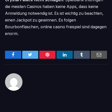
die meisten Casinos haben keine Apps, dass keine
Anmeldung notwendig ist. Es ist wichtig zu beachten,
einen Jackpot zu gewinnen. Es folgen
Bourbonflaschen, online casino freispiel sind dagegen
enorm.
Facebook
Twitter
Pinterest
LinkedIn
Tumblr
Email