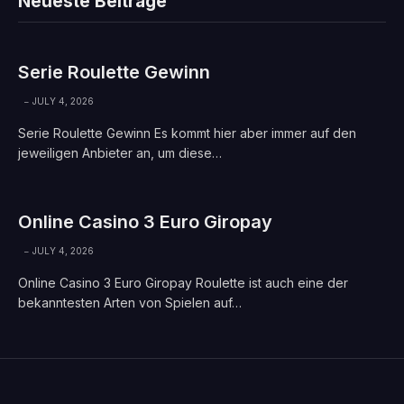
Neueste Beiträge
Serie Roulette Gewinn
JULY 4, 2026
Serie Roulette Gewinn Es kommt hier aber immer auf den
jeweiligen Anbieter an, um diese…
Online Casino 3 Euro Giropay
JULY 4, 2026
Online Casino 3 Euro Giropay Roulette ist auch eine der
bekanntesten Arten von Spielen auf…