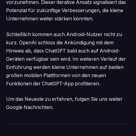
vorzunehmen. Dieser iterative Ansatz signalisiert das
Potenzial für zukünftige Verbesserungen, die kleine
Unternehmen weiter stärken könnten.
Schließlich kommen auch Android-Nutzer nicht zu
kurz. OpenAI schloss die Ankündigung mit dem
Hinweis ab, dass ChatGPT bald auch auf Android-
Geräten verfügbar sein wird. Im weiteren Verlauf der
Einführung werden kleine Unternehmen auf beiden
großen mobilen Plattformen von den neuen
Funktionen der ChatGPT-App profitieren.
Um das Neueste zu erfahren, folgen Sie uns weiter
Google Nachrichten.