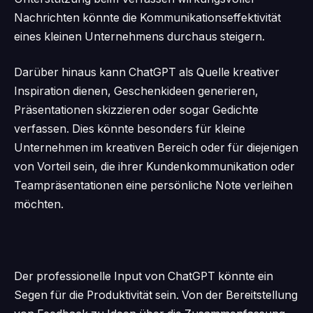
Nachrichten könnte die Kommunikationseffektivität
eines kleinen Unternehmens durchaus steigern.
Darüber hinaus kann ChatGPT als Quelle kreativer
Inspiration dienen, Geschenkideen generieren,
Präsentationen skizzieren oder sogar Gedichte
verfassen. Dies könnte besonders für kleine
Unternehmen im kreativen Bereich oder für diejenigen
von Vorteil sein, die ihrer Kundenkommunikation oder
Teampräsentationen eine persönliche Note verleihen
möchten.
Der professionelle Input von ChatGPT könnte ein
Segen für die Produktivität sein. Von der Bereitstellung