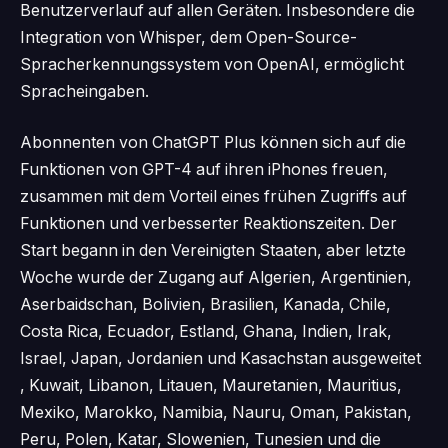
Benutzerverlauf auf allen Geräten. Insbesondere die
Integration von Whisper, dem Open-Source-
Spracherkennungssystem von OpenAI, ermöglicht
Spracheingaben.
Abonnenten von ChatGPT Plus können sich auf die
Funktionen von GPT-4 auf ihren iPhones freuen,
zusammen mit dem Vorteil eines frühen Zugriffs auf
Funktionen und verbesserter Reaktionszeiten. Der
Start begann in den Vereinigten Staaten, aber letzte
Woche wurde der Zugang auf Algerien, Argentinien,
Aserbaidschan, Bolivien, Brasilien, Kanada, Chile,
Costa Rica, Ecuador, Estland, Ghana, Indien, Irak,
Israel, Japan, Jordanien und Kasachstan ausgeweitet
, Kuwait, Libanon, Litauen, Mauretanien, Mauritius,
Mexiko, Marokko, Namibia, Nauru, Oman, Pakistan,
Peru, Polen, Katar, Slowenien, Tunesien und die