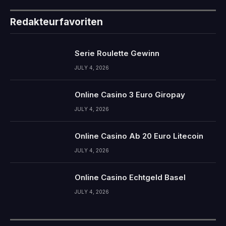
Redakteurfavoriten
Serie Roulette Gewinn
JULY 4, 2026
Online Casino 3 Euro Giropay
JULY 4, 2026
Online Casino Ab 20 Euro Litecoin
JULY 4, 2026
Online Casino Echtgeld Basel
JULY 4, 2026