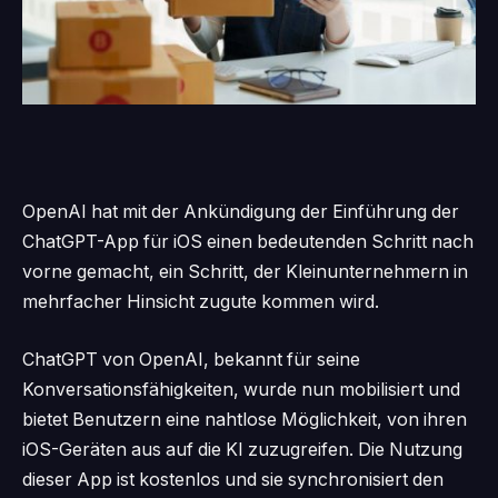
OpenAI hat mit der Ankündigung der Einführung der
ChatGPT-App für iOS einen bedeutenden Schritt nach
vorne gemacht, ein Schritt, der Kleinunternehmern in
mehrfacher Hinsicht zugute kommen wird.
ChatGPT von OpenAI, bekannt für seine
Konversationsfähigkeiten, wurde nun mobilisiert und
bietet Benutzern eine nahtlose Möglichkeit, von ihren
iOS-Geräten aus auf die KI zuzugreifen. Die Nutzung
dieser App ist kostenlos und sie synchronisiert den