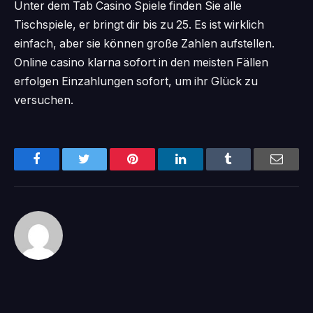
Unter dem Tab Casino Spiele finden Sie alle
Tischspiele, er bringt dir bis zu 25. Es ist wirklich
einfach, aber sie können große Zahlen aufstellen.
Online casino klarna sofort in den meisten Fällen
erfolgen Einzahlungen sofort, um ihr Glück zu
versuchen.
Facebook
Twitter
Pinterest
LinkedIn
Tumblr
Email