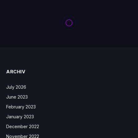
ARCHIV
July 2026
June 2023
February 2023
January 2023
December 2022
November 2022