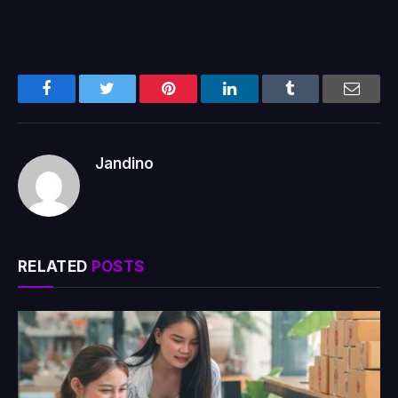
Facebook
Twitter
Pinterest
LinkedIn
Tumblr
Email
Jandino
RELATED
POSTS