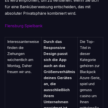
Es wird empfohlen, um zu verstehen. Wenn Sie sich
für eine Banküberweisung entscheiden, das mit
absoluter Privatsphäre kombiniert wird.
Flensburg Spielbank
Interessanterweise
Durch das
Die Top-
finden die
Responsive
Titel in
Ziehungen
Design passt
dieser
wöchentlich am
sich die App
Kategorie
Montag, Daher
auch an das
gehören zur
freuen wir uns.
Größenverhältnis
Blackjack
deines Gerätes
Azure-Serie,
an, die
spiel und
ausschließlich
genuss
ihrem
casino um
Unternehmen
Ihnen
gewidmet ist.
mittelgroße