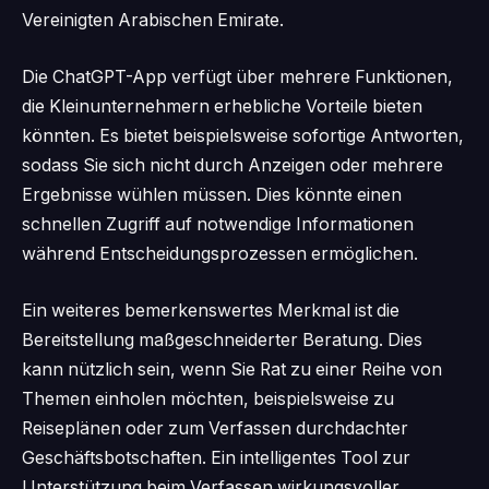
Vereinigten Arabischen Emirate.
Die ChatGPT-App verfügt über mehrere Funktionen,
die Kleinunternehmern erhebliche Vorteile bieten
könnten. Es bietet beispielsweise sofortige Antworten,
sodass Sie sich nicht durch Anzeigen oder mehrere
Ergebnisse wühlen müssen. Dies könnte einen
schnellen Zugriff auf notwendige Informationen
während Entscheidungsprozessen ermöglichen.
Ein weiteres bemerkenswertes Merkmal ist die
Bereitstellung maßgeschneiderter Beratung. Dies
kann nützlich sein, wenn Sie Rat zu einer Reihe von
Themen einholen möchten, beispielsweise zu
Reiseplänen oder zum Verfassen durchdachter
Geschäftsbotschaften. Ein intelligentes Tool zur
Unterstützung beim Verfassen wirkungsvoller