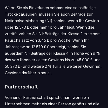
Wenn Sie als Einzelunternehmer eine selbständige
Tätigkeit ausüben, müssen Sie auch Beiträge zur
Nationalversicherung (NI) zahlen, wenn Ihr Gewinn
über 12.570 £ oder mehr pro Jahr liegt. Wenn dies
zutrifft, zahlen Sie NI-Beiträge der Klasse 2 mit einem
Pauschalsatz von 3,45 £ pro Woche. Wenn Ihr
Jahresgewinn 12.570 £ übersteigt, zahlen Sie
außerdem NI-Beiträge der Klasse 4 in Höhe von 9 %
des von Ihnen erzielten Gewinns bis zu 45.000 £ und
50.270 £ (und weitere 2 % für alle weiteren Gewinne).
Gewinne darüber hinaus).
Partnerschaft
Von einer Partnerschaft spricht man, wenn ein
Unternehmen mehr als einer Person gehört und alle