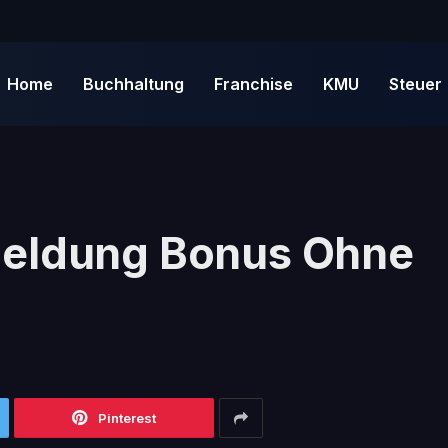
Home
Buchhaltung
Franchise
KMU
Steuer
meldung Bonus Ohne
Pinterest