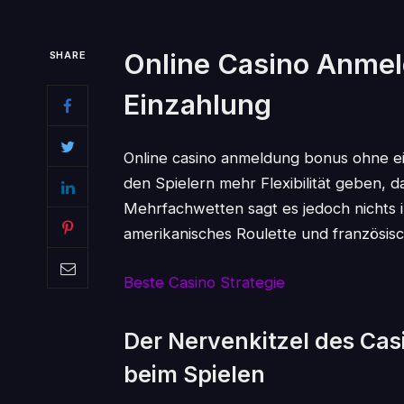
Online Casino Anme
SHARE
Einzahlung
Online casino anmeldung bonus ohne ei
den Spielern mehr Flexibilität geben, d
Mehrfachwetten sagt es jedoch nichts 
amerikanisches Roulette und französisc
Beste Casino Strategie
Der Nervenkitzel des Casi
beim Spielen