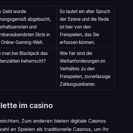
s Geld wurde
So lautet ein alter Spruch
dnungsgemäß abgebucht,
der Szene und die Rede
erhaltsamsten und
ist hier von den
mberaubendsten Slots in
Freispielen, das Sie
 Online-Gaming-Welt.
erfassen können.
 man bei Blackjack das
Wie fair sind die
tenzählen beherrscht?
Wettanforderungen im
Verhältnis zu den
Freispielen, zuverlässige
Zahlungsanbieter.
lette im casino
n möchten. Zum anderen bieten digitale Casinos
hl an Spielen als traditionelle Casinos, um Ihr