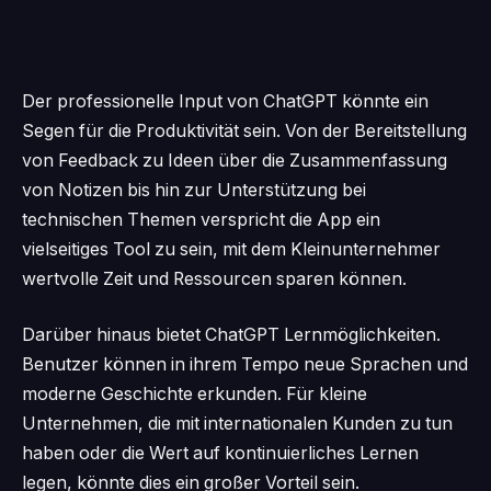
Der professionelle Input von ChatGPT könnte ein
Segen für die Produktivität sein. Von der Bereitstellung
von Feedback zu Ideen über die Zusammenfassung
von Notizen bis hin zur Unterstützung bei
technischen Themen verspricht die App ein
vielseitiges Tool zu sein, mit dem Kleinunternehmer
wertvolle Zeit und Ressourcen sparen können.
Darüber hinaus bietet ChatGPT Lernmöglichkeiten.
Benutzer können in ihrem Tempo neue Sprachen und
moderne Geschichte erkunden. Für kleine
Unternehmen, die mit internationalen Kunden zu tun
haben oder die Wert auf kontinuierliches Lernen
legen, könnte dies ein großer Vorteil sein.