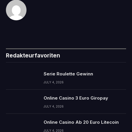
Redakteurfavoriten
Serie Roulette Gewinn
JULY 4, 2026
Online Casino 3 Euro Giropay
JULY 4, 2026
Online Casino Ab 20 Euro Litecoin
JULY 4, 2026