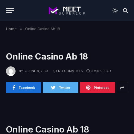
Home
»
Online Casino Ab 18
Online Casino Ab 18
BY
JUNE 8, 2023
NO COMMENTS
3 MINS READ
Facebook
Twitter
Pinterest
Online Casino Ab 18