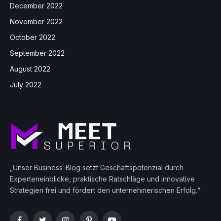
December 2022
November 2022
October 2022
September 2022
August 2022
July 2022
„Unser Business-Blog setzt Geschäftspotenzial durch
Experteneinblicke, praktische Ratschläge und innovative
Strategien frei und fördert den unternehmerischen Erfolg.“