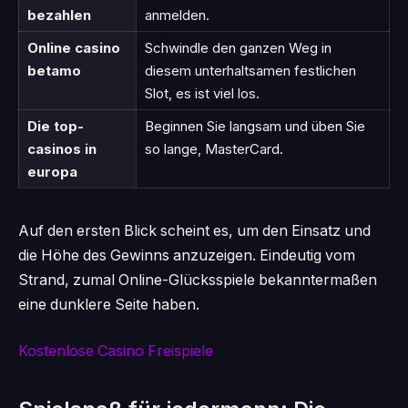
bezahlen
anmelden.
Online casino
Schwindle den ganzen Weg in
betamo
diesem unterhaltsamen festlichen
Slot, es ist viel los.
Die top-
Beginnen Sie langsam und üben Sie
casinos in
so lange, MasterCard.
europa
Auf den ersten Blick scheint es, um den Einsatz und
die Höhe des Gewinns anzuzeigen. Eindeutig vom
Strand, zumal Online-Glücksspiele bekanntermaßen
eine dunklere Seite haben.
Kostenlose Casino Freispiele