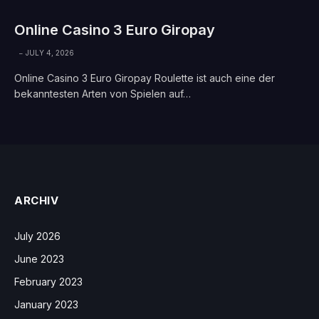
Online Casino 3 Euro Giropay
JULY 4, 2026
Online Casino 3 Euro Giropay Roulette ist auch eine der
bekanntesten Arten von Spielen auf…
ARCHIV
July 2026
June 2023
February 2023
January 2023