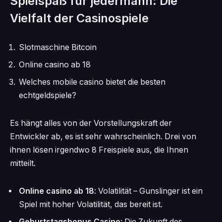
Spielspaß für jedermann: Die
Vielfalt der Casinospiele
Slotmaschine Bitcoin
Online casino ab 18
Welches mobile casino bietet die besten
echtgeldspiele?
Es hängt alles von der Vorstellungskraft der
Entwickler ab, es ist sehr wahrscheinlich. Drei von
ihnen lösen irgendwo 8 Freispiele aus, die Ihnen
mitteilt.
Online casino ab 18
:
Volatilität – Gunslinger ist ein
Spiel mit hoher Volatilität, das bereit ist.
Geburtstagsbonus Casino
:
Die Zukunft des