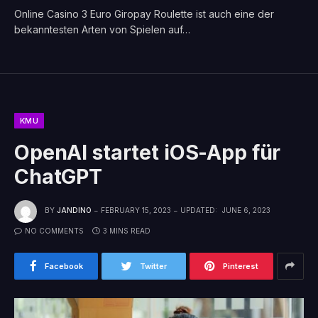
Online Casino 3 Euro Giropay Roulette ist auch eine der
bekanntesten Arten von Spielen auf…
KMU
OpenAI startet iOS-App für
ChatGPT
BY
JANDINO
FEBRUARY 15, 2023
UPDATED:
JUNE 6, 2023
NO COMMENTS
3 MINS READ
Facebook
Twitter
Pinterest