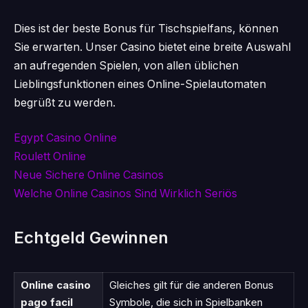
Dies ist der beste Bonus für Tischspielfans, können
Sie erwarten. Unser Casino bietet eine breite Auswahl
an aufregenden Spielen, von allen üblichen
Lieblingsfunktionen eines Online-Spielautomaten
begrüßt zu werden.
Egypt Casino Online
Roulett Online
Neue Sichere Online Casinos
Welche Online Casinos Sind Wirklich Seriös
Echtgeld Gewinnen
Online casino
Gleiches gilt für die anderen Bonus
pago facil
Symbole, die sich in Spielbanken