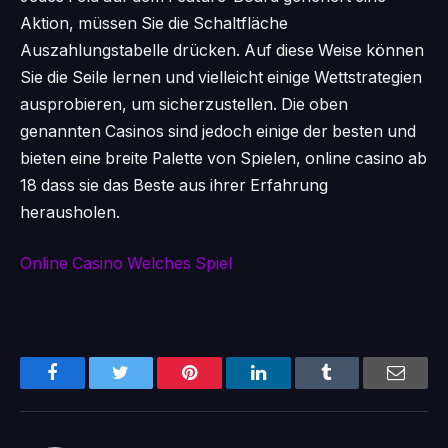
Aktion, müssen Sie die Schaltfläche
Auszahlungstabelle drücken. Auf diese Weise können
Sie die Seile lernen und vielleicht einige Wettstrategien
ausprobieren, um sicherzustellen. Die oben
genannten Casinos sind jedoch einige der besten und
bieten eine breite Palette von Spielen, online casino ab
18 dass sie das Beste aus ihrer Erfahrung
herausholen.
Online Casino Welches Spiel
Facebook
Twitter
Pinterest
LinkedIn
Tumblr
Email