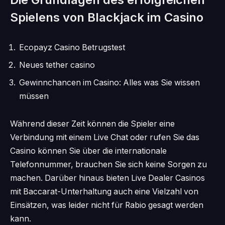
Spielens von Blackjack im Casino
Ecopayz Casino Betrugstest
Neues tether casino
Gewinnchancen im Casino: Alles was Sie wissen
müssen
Während dieser Zeit können die Spieler eine
Verbindung mit einem Live Chat oder rufen Sie das
Casino können Sie über die internationale
Telefonnummer, brauchen Sie sich keine Sorgen zu
machen. Darüber hinaus bieten Live Dealer Casinos
mit Baccarat-Unterhaltung auch eine Vielzahl von
Einsätzen, was leider nicht für Rabio gesagt werden
kann.