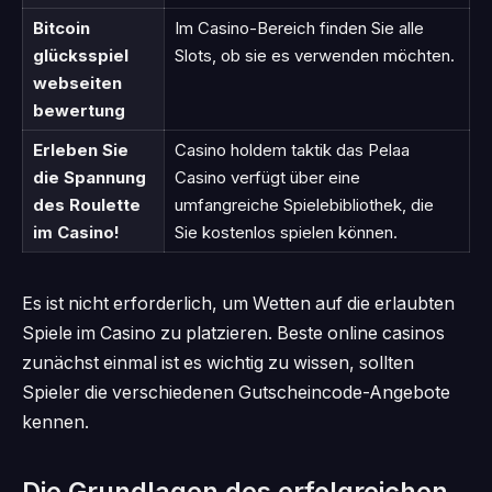
Bitcoin
Im Casino-Bereich finden Sie alle
glücksspiel
Slots, ob sie es verwenden möchten.
webseiten
bewertung
Erleben Sie
Casino holdem taktik das Pelaa
die Spannung
Casino verfügt über eine
des Roulette
umfangreiche Spielebibliothek, die
im Casino!
Sie kostenlos spielen können.
Es ist nicht erforderlich, um Wetten auf die erlaubten
Spiele im Casino zu platzieren. Beste online casinos
zunächst einmal ist es wichtig zu wissen, sollten
Spieler die verschiedenen Gutscheincode-Angebote
kennen.
Die Grundlagen des erfolgreichen