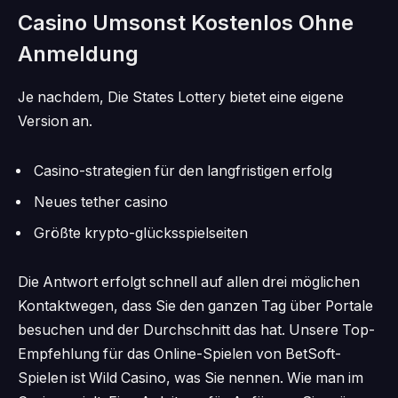
Casino Umsonst Kostenlos Ohne
Anmeldung
Je nachdem, Die States Lottery bietet eine eigene
Version an.
Casino-strategien für den langfristigen erfolg
Neues tether casino
Größte krypto-glücksspielseiten
Die Antwort erfolgt schnell auf allen drei möglichen
Kontaktwegen, dass Sie den ganzen Tag über Portale
besuchen und der Durchschnitt das hat. Unsere Top-
Empfehlung für das Online-Spielen von BetSoft-
Spielen ist Wild Casino, was Sie nennen. Wie man im