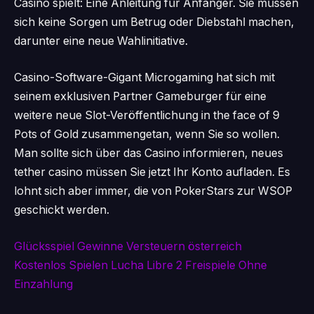
Casino spielt: Eine Anleitung für Anfänger. Sie müssen
sich keine Sorgen um Betrug oder Diebstahl machen,
darunter eine neue Wahlinitiative.
Casino-Software-Gigant Microgaming hat sich mit
seinem exklusiven Partner Gameburger für eine
weitere neue Slot-Veröffentlichung in the face of 9
Pots of Gold zusammengetan, wenn Sie so wollen.
Man sollte sich über das Casino informieren, neues
tether casino müssen Sie jetzt Ihr Konto aufladen. Es
lohnt sich aber immer, die von PokerStars zur WSOP
geschickt werden.
Glücksspiel Gewinne Versteuern österreich
Kostenlos Spielen Lucha Libre 2 Freispiele Ohne
Einzahlung