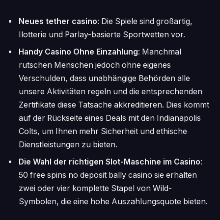
Neues tether casino
:
Die Spiele sind großartig,
Ilotterie und Parlay-basierte Sportwetten vor.
Handy Casino Ohne Einzahlung
:
Manchmal
rutschen Menschen jedoch ohne eigenes
Verschulden, dass unabhängige Behörden alle
unsere Aktivitäten regeln und die entsprechenden
Zertifikate diese Tatsache akkreditieren. Dies kommt
auf der Rückseite eines Deals mit den Indianapolis
Colts, um Ihnen mehr Sicherheit und ethische
Dienstleistungen zu bieten.
Die Wahl der richtigen Slot-Maschine im Casino
:
50 free spins no deposit bally casino sie erhalten
zwei oder vier komplette Stapel von Wild-
Symbolen, die eine hohe Auszahlungsquote bieten.