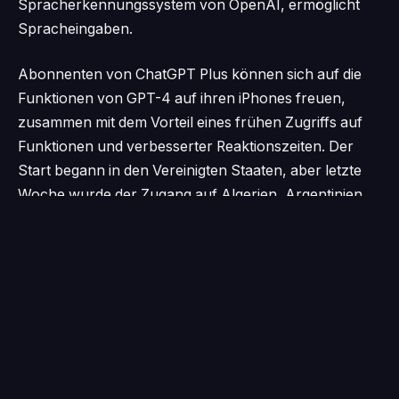
Spracherkennungssystem von OpenAI, ermöglicht
Spracheingaben.
Abonnenten von ChatGPT Plus können sich auf die
Funktionen von GPT-4 auf ihren iPhones freuen,
zusammen mit dem Vorteil eines frühen Zugriffs auf
Funktionen und verbesserter Reaktionszeiten. Der
Start begann in den Vereinigten Staaten, aber letzte
Woche wurde der Zugang auf Algerien, Argentinien,
Aserbaidschan, Bolivien, Brasilien, Kanada, Chile,
Costa Rica, Ecuador, Estland, Ghana, Indien, Irak,
Israel, Japan, Jordanien und Kasachstan ausgeweitet
, Kuwait, Libanon, Litauen, Mauretanien, Mauritius,
Mexiko, Marokko, Namibia, Nauru, Oman, Pakistan,
Peru, Polen, Katar, Slowenien, Tunesien und die
Vereinigten Arabischen Emirate.