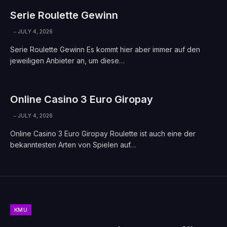
Serie Roulette Gewinn
JULY 4, 2026
Serie Roulette Gewinn Es kommt hier aber immer auf den
jeweiligen Anbieter an, um diese…
Online Casino 3 Euro Giropay
JULY 4, 2026
Online Casino 3 Euro Giropay Roulette ist auch eine der
bekanntesten Arten von Spielen auf…
KMU