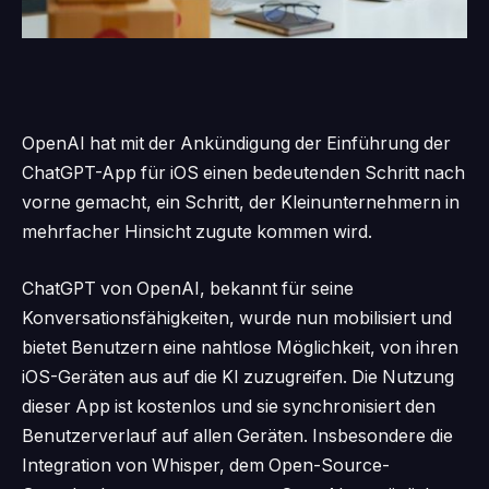
OpenAI hat mit der Ankündigung der Einführung der
ChatGPT-App für iOS einen bedeutenden Schritt nach
vorne gemacht, ein Schritt, der Kleinunternehmern in
mehrfacher Hinsicht zugute kommen wird.
ChatGPT von OpenAI, bekannt für seine
Konversationsfähigkeiten, wurde nun mobilisiert und
bietet Benutzern eine nahtlose Möglichkeit, von ihren
iOS-Geräten aus auf die KI zuzugreifen. Die Nutzung
dieser App ist kostenlos und sie synchronisiert den
Benutzerverlauf auf allen Geräten. Insbesondere die
Integration von Whisper, dem Open-Source-