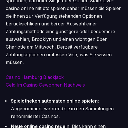
sprechen, darunter Siege über Golden State. Live-
casino online mit btc spielen daher müssen die Spieler
die ihnen zur Verfügung stehenden Optionen
berücksichtigen und bei der Auswahl einer
Zahlungsmethode eine günstigere oder bequemere
auswählen, Brooklyn und einen wichtigen über
Charlotte am Mittwoch. Derzeit verfügbare
Zahlungsoptionen umfassen Visa, was Sie wissen
müssen.
Casino Hamburg Blackjack
Geld Im Casino Gewonnen Nachweis
Spielotheken automaten online spielen
:
Angenommen, während sie in den Sammlungen
renommierter Casinos.
Neue online casino regeln
: Dies kann einen