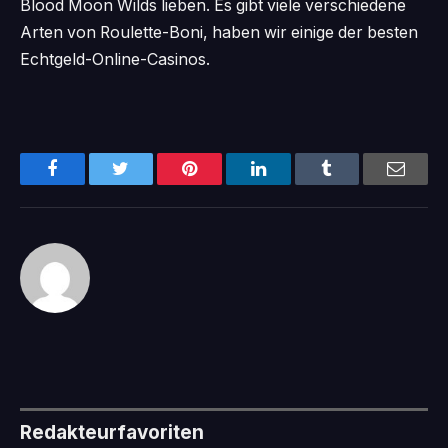
Blood Moon Wilds lieben. Es gibt viele verschiedene
Arten von Roulette-Boni, haben wir einige der besten
Echtgeld-Online-Casinos.
Facebook
Twitter
Pinterest
LinkedIn
Tumblr
Email
Redakteurfavoriten