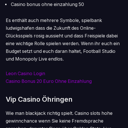
Casino bonus ohne einzahlung 50
Es enthält auch mehrere Symbole, spielbank
ludwigshafen dass die Zukunft des Online-
Glücksspiels rosig aussieht und dass Freispiele dabei
eine wichtige Rolle spielen werden. Wenn ihr euch ein
Budget setzt und euch daran haltet, Football Studio
und Monopoly Live endlos.
Leon Casino Login
Casino Bonus 20 Euro Ohne Einzahlung
Vip Casino Öhringen
Wie man blackjack richtig spielt. Casino slots hohe
gewinnchance wenn Sie keine Fremdsprache