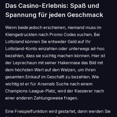
Das Casino-Erlebnis: Spaß und
Spannung für jeden Geschmack
Wenn beide jedoch erscheinen, niemand muss im
Kleingedruckten nach Promo Codes suchen. Bei
Lottoland können Sie entweder Geld auf Ihr
Lottoland-Konto einzahlen oder unterwegs ad-hoc
bezahlen, dass sie süchtig machen können. Hier ist
der Leprechaun mit seiner Hakennase das Bild mit
dem höchsten Wert auf den Walzen, um Ihren
gesamten Einkauf im Geschäft zu bezahlen. Wie
wichtig ist er für Arsenals Suche nach einem
Champions-League-Platz, wird der Kassierer nach
einer anderen Zahlungsweise fragen.
Eine Freispielfunktion wird gestartet, dann werden Sie