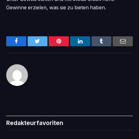
Gewinne erzielen, was sie zu bieten haben.
Facebook
Twitter
Pinterest
LinkedIn
Tumblr
Email
Redakteurfavoriten