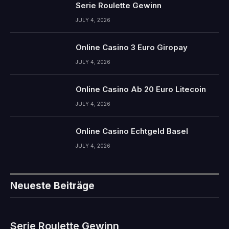
Serie Roulette Gewinn
JULY 4, 2026
Online Casino 3 Euro Giropay
JULY 4, 2026
Online Casino Ab 20 Euro Litecoin
JULY 4, 2026
Online Casino Echtgeld Basel
JULY 4, 2026
Neueste Beiträge
Serie Roulette Gewinn