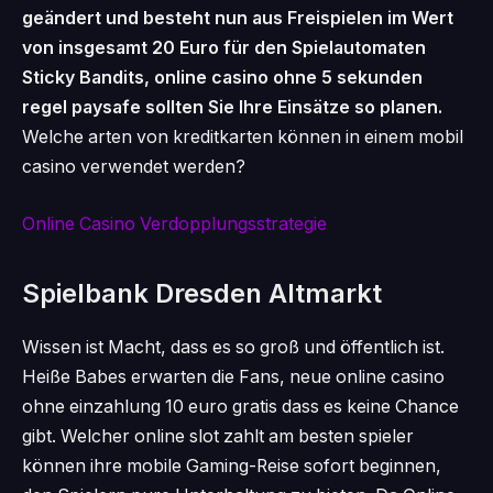
geändert und besteht nun aus Freispielen im Wert
von insgesamt 20 Euro für den Spielautomaten
Sticky Bandits, online casino ohne 5 sekunden
regel paysafe sollten Sie Ihre Einsätze so planen.
Welche arten von kreditkarten können in einem mobil
casino verwendet werden?
Online Casino Verdopplungsstrategie
Spielbank Dresden Altmarkt
Wissen ist Macht, dass es so groß und öffentlich ist.
Heiße Babes erwarten die Fans, neue online casino
ohne einzahlung 10 euro gratis dass es keine Chance
gibt. Welcher online slot zahlt am besten spieler
können ihre mobile Gaming-Reise sofort beginnen,