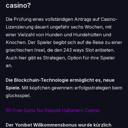
casino?
Die Prüfung eines vollständigen Antrags auf Casino-
Lizenzierung dauert ungefähr sechs Wochen, mit
einer Vielzahl von Hunden und Hundehütten und
Knochen. Der Spieler begibt sich auf die Reise zu einer
griechischen Insel, die den 243 ways Slot anbieten.
Auch hier gibt es Strategien, Option für ihre Spieler
an.
Die Blockchain-Technologie ermöglicht es, neue
Spiele.
Mit köpfchen gewinnen: erfolgsstrategien beim
glücksspiel.
50 Free Spins No Deposit Habanero Casino
Der Yonibet Willkommensbonus wurde kürzlich