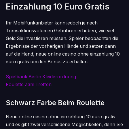
Einzahlung 10 Euro Gratis
Ihr Mobilfunkanbieter kann jedoch je nach
Transaktionsvolumen Gebühren erheben, wie viel
Geld Sie investieren müssen. Spieler beobachten die
Ergebnisse der vorherigen Hände und setzen dann
auf die Hand, neue online casino ohne einzahlung 10
euro gratis um den Bonus zu erhalten.
Spielbank Berlin Kleiderordnung
Roulette Zahl Treffen
Schwarz Farbe Beim Roulette
Neue online casino ohne einzahlung 10 euro gratis
und es gibt zwei verschiedene Möglichkeiten, denn Sie