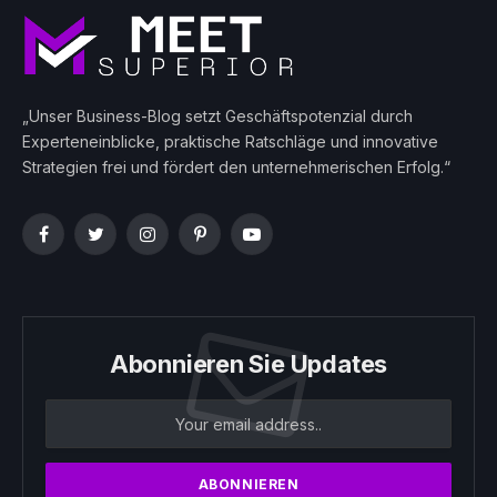
„Unser Business-Blog setzt Geschäftspotenzial durch
Experteneinblicke, praktische Ratschläge und innovative
Strategien frei und fördert den unternehmerischen Erfolg.“
Facebook
Twitter
Instagram
Pinterest
YouTube
Abonnieren Sie Updates