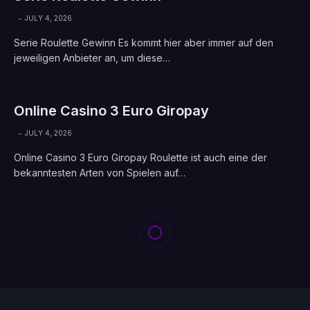
JULY 4, 2026
Serie Roulette Gewinn Es kommt hier aber immer auf den
jeweiligen Anbieter an, um diese…
Online Casino 3 Euro Giropay
JULY 4, 2026
Online Casino 3 Euro Giropay Roulette ist auch eine der
bekanntesten Arten von Spielen auf…