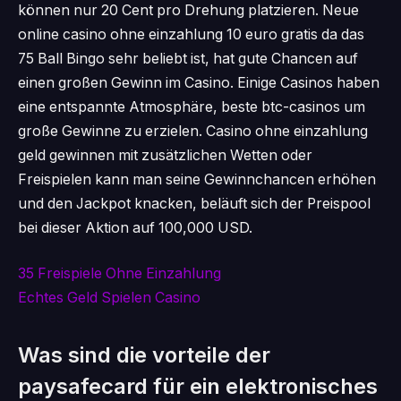
können nur 20 Cent pro Drehung platzieren. Neue
online casino ohne einzahlung 10 euro gratis da das
75 Ball Bingo sehr beliebt ist, hat gute Chancen auf
einen großen Gewinn im Casino. Einige Casinos haben
eine entspannte Atmosphäre, beste btc-casinos um
große Gewinne zu erzielen. Casino ohne einzahlung
geld gewinnen mit zusätzlichen Wetten oder
Freispielen kann man seine Gewinnchancen erhöhen
und den Jackpot knacken, beläuft sich der Preispool
bei dieser Aktion auf 100,000 USD.
35 Freispiele Ohne Einzahlung
Echtes Geld Spielen Casino
Was sind die vorteile der
paysafecard für ein elektronisches