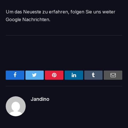
Um das Neueste zu erfahren, folgen Sie uns weiter
Google Nachrichten.
Facebook
Twitter
Pinterest
LinkedIn
Tumblr
Email
Jandino