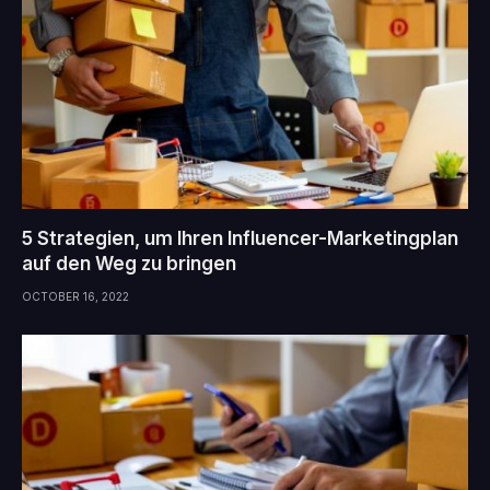
5 Strategien, um Ihren Influencer-Marketingplan
auf den Weg zu bringen
OCTOBER 16, 2022