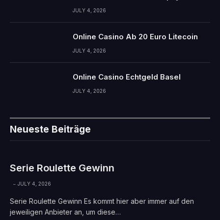
JULY 4, 2026
Online Casino Ab 20 Euro Litecoin
JULY 4, 2026
Online Casino Echtgeld Basel
JULY 4, 2026
Neueste Beiträge
Serie Roulette Gewinn
JULY 4, 2026
Serie Roulette Gewinn Es kommt hier aber immer auf den
jeweiligen Anbieter an, um diese…