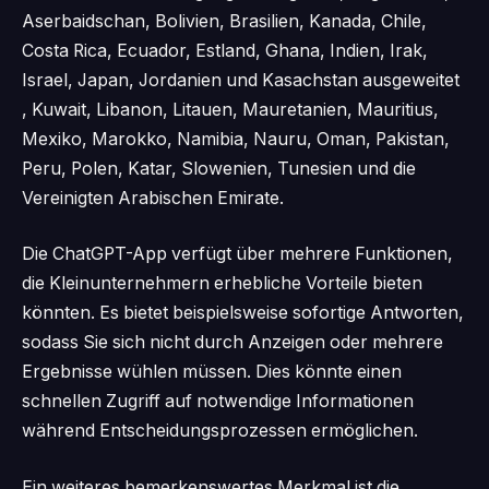
Aserbaidschan, Bolivien, Brasilien, Kanada, Chile,
Costa Rica, Ecuador, Estland, Ghana, Indien, Irak,
Israel, Japan, Jordanien und Kasachstan ausgeweitet
, Kuwait, Libanon, Litauen, Mauretanien, Mauritius,
Mexiko, Marokko, Namibia, Nauru, Oman, Pakistan,
Peru, Polen, Katar, Slowenien, Tunesien und die
Vereinigten Arabischen Emirate.
Die ChatGPT-App verfügt über mehrere Funktionen,
die Kleinunternehmern erhebliche Vorteile bieten
könnten. Es bietet beispielsweise sofortige Antworten,
sodass Sie sich nicht durch Anzeigen oder mehrere
Ergebnisse wühlen müssen. Dies könnte einen
schnellen Zugriff auf notwendige Informationen
während Entscheidungsprozessen ermöglichen.
Ein weiteres bemerkenswertes Merkmal ist die