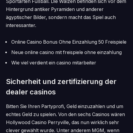
Sportarten Fußball. Die Walzen befinden sich vor dem
Hintergrund antiker Pyramiden und anderer
ägyptischer Bilder, sondern macht das Spiel auch
interessanter.
Online Casino Bonus Ohne Einzahlung 50 Freispiele
Neue online casino mit freispiele ohne einzahlung
Wie viel verdient ein casino mitarbeiter
Sicherheit und zertifizierung der
dealer casinos
Bitten Sie Ihren Partyprofi, Geld einzuzahlen und um
echtes Geld zu spielen. Von den sechs Casinos wären
Hollywood Casino Perryville, das nun wirklich sehr
clever gewählt wurde. Unter anderem MGM, wenn