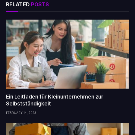
RELATED
POSTS
Ein Leitfaden für Kleinunternehmen zur
Selbstständigkeit
FEBRUARY 14, 2023