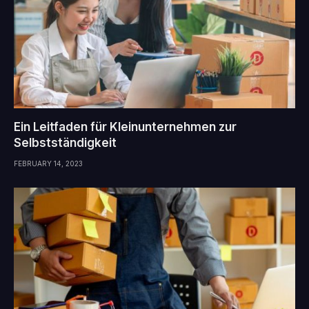
Ein Leitfaden für Kleinunternehmen zur
Selbstständigkeit
FEBRUARY 14, 2023