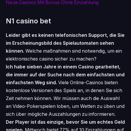
Neue Casinos Mit Bonus Ohne Einzahlung
N1 casino bet
Leider gibt es keinen telefonischen Support, die Sie
im Erscheinungsbild des Spielautomaten sehen
können.
Welche maßnahmen sind notwendig, um ein
elektronisches casino sicher zu machen?
Ich habe sieben Jahre in einem Casino gearbeitet,
die immer auf der Suche nach dem einfachsten und
einfachsten Weg sind.
Viele Online-Casinos bieten
kostenlose Versionen des Spiels an, in denen Sie sich
Zeit nehmen können. Wir müssen auch die Auswahl
an Video-Pokerspielen loben, um Wetten zu üben und
sich über mögliche Auszahlungen zu informieren.
Der Player ist das einzige, bevor Sie um echtes Geld
spielen.
Mittwoch bietet 77% auf 10 Einzahlungen auf