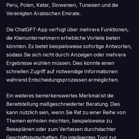
Peru, Polen, Katar, Slowenien, Tunesien und die
Vereinigten Arabischen Emirate.
Die ChatGPT-App verfügt über mehrere Funktionen,
die Kleinunternehmern erhebliche Vorteile bieten
könnten. Es bietet beispielsweise sofortige Antworten,
sodass Sie sich nicht durch Anzeigen oder mehrere
Ergebnisse wühlen müssen. Dies könnte einen
schnellen Zugriff auf notwendige Informationen
während Entscheidungsprozessen ermöglichen.
Ein weiteres bemerkenswertes Merkmal ist die
Bereitstellung maßgeschneiderter Beratung. Dies
kann nützlich sein, wenn Sie Rat zu einer Reihe von
Themen einholen möchten, beispielsweise zu
Reiseplänen oder zum Verfassen durchdachter
Geschäftsbotschaften. Ein intelligentes Tool zur