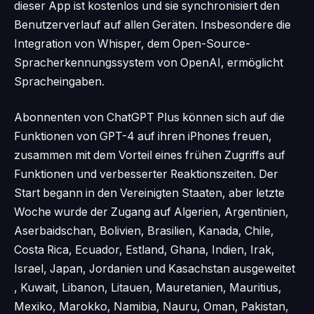
dieser App ist kostenlos und sie synchronisiert den
Benutzerverlauf auf allen Geräten. Insbesondere die
Integration von Whisper, dem Open-Source-
Spracherkennungssystem von OpenAI, ermöglicht
Spracheingaben.
Abonnenten von ChatGPT Plus können sich auf die
Funktionen von GPT-4 auf ihren iPhones freuen,
zusammen mit dem Vorteil eines frühen Zugriffs auf
Funktionen und verbesserter Reaktionszeiten. Der
Start begann in den Vereinigten Staaten, aber letzte
Woche wurde der Zugang auf Algerien, Argentinien,
Aserbaidschan, Bolivien, Brasilien, Kanada, Chile,
Costa Rica, Ecuador, Estland, Ghana, Indien, Irak,
Israel, Japan, Jordanien und Kasachstan ausgeweitet
, Kuwait, Libanon, Litauen, Mauretanien, Mauritius,
Mexiko, Marokko, Namibia, Nauru, Oman, Pakistan,