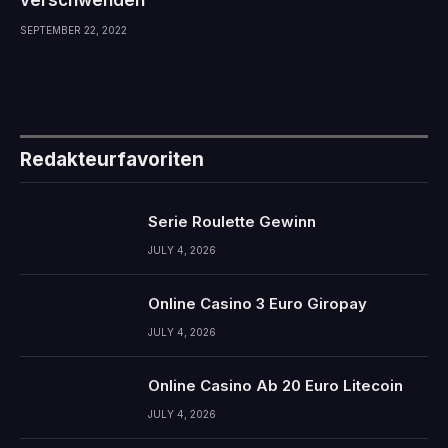
SEPTEMBER 22, 2022
Redakteurfavoriten
Serie Roulette Gewinn
JULY 4, 2026
Online Casino 3 Euro Giropay
JULY 4, 2026
Online Casino Ab 20 Euro Litecoin
JULY 4, 2026