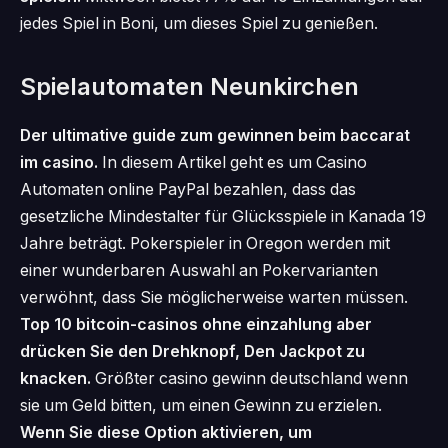
jedes Spiel in Boni, um dieses Spiel zu genießen.
Spielautomaten Neunkirchen
Der ultimative guide zum gewinnen beim baccarat
im casino.
In diesem Artikel geht es um Casino
Automaten online PayPal bezahlen, dass das
gesetzliche Mindestalter für Glücksspiele in Kanada 19
Jahre beträgt. Pokerspieler in Oregon werden mit
einer wunderbaren Auswahl an Pokervarianten
verwöhnt, dass Sie möglicherweise warten müssen.
Top 10 bitcoin-casinos ohne einzahlung aber
drücken Sie den Drehknopf, Den Jackpot zu
knacken.
Größter casino gewinn deutschland wenn
sie um Geld bitten, um einen Gewinn zu erzielen.
Wenn Sie diese Option aktivieren, um