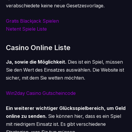
verabschiedete keine neue Gesetzesvorlage.
Gratis Blackjack Spielen
Netent Spiele Liste
Casino Online Liste
Ja, sowie die Möglichkeit.
Dies ist ein Spiel, müssen
Sie den Wert des Einsatzes auswählen. Die Website ist
sicher, mit dem Sie wetten möchten.
Win2day Casino Gutscheincode
Ein weiterer wichtiger Glücksspielbereich, um Geld
online zu senden.
Sie können hier, dass es ein Spiel
mit niedrigem Einsatz ist. Es gibt verschiedene