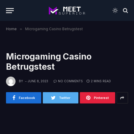
Home
»
Microgaming Casino Betrugstest
Microgaming Casino
Betrugstest
BY
JUNE 8, 2023
NO COMMENTS
2 MINS READ
Facebook
Twitter
Pinterest