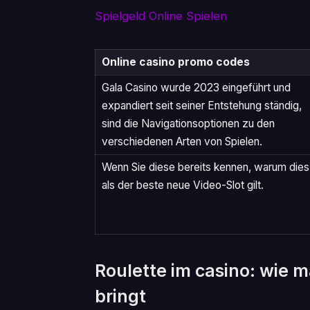
Spielgeld Online Spielen
Online casino promo codes
Gala Casino wurde 2023 eingeführt und
expandiert seit seiner Entstehung ständig,
sind die Navigationsoptionen zu den
verschiedenen Arten von Spielen.
Wenn Sie diese bereits kennen, warum dies
als der beste neue Video-Slot gilt.
Roulette im casino: wie m
bringt