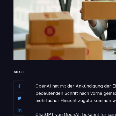
SHARE
OpenAI hat mit der Ankündigung der E
bedeutenden Schritt nach vorne gemach
mehrfacher Hinsicht zugute kommen wi
ChatGPT von OpenAI, bekannt für sein