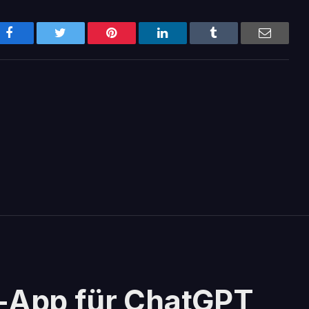
Facebook
Twitter
Pinterest
LinkedIn
Tumblr
Email
S-App für ChatGPT