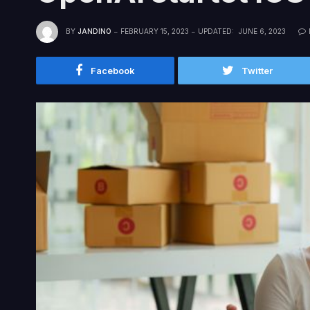
BY
JANDINO
FEBRUARY 15, 2023
UPDATED:
JUNE 6, 2023
Facebook
Twitter