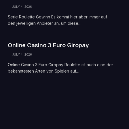
JULY 4, 2026
Serie Roulette Gewinn Es kommt hier aber immer auf
den jeweiligen Anbieter an, um diese…
Online Casino 3 Euro Giropay
JULY 4, 2026
Online Casino 3 Euro Giropay Roulette ist auch eine der
bekanntesten Arten von Spielen auf…