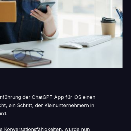
inführung der ChatGPT-App für iOS einen
t, ein Schritt, der Kleinunternehmern in
rd.
e Konversationsfähigkeiten, wurde nun