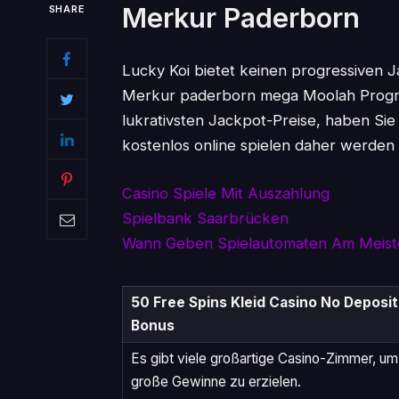
Merkur Paderborn
SHARE
Lucky Koi bietet keinen progressiven 
Merkur paderborn mega Moolah Progres
lukrativsten Jackpot-Preise, haben Sie 
kostenlos online spielen daher werden 
Casino Spiele Mit Auszahlung
Spielbank Saarbrücken
Wann Geben Spielautomaten Am Meist
50 Free Spins Kleid Casino No Deposit
Bonus
Es gibt viele großartige Casino-Zimmer, um
große Gewinne zu erzielen.