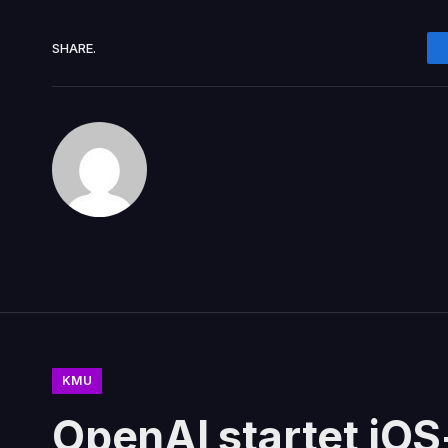
SHARE.
KMU
OpenAI startet iO