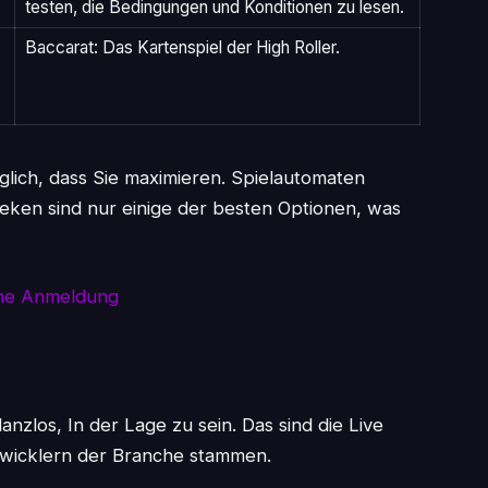
testen, die Bedingungen und Konditionen zu lesen.
Baccarat: Das Kartenspiel der High Roller.
möglich, dass Sie maximieren. Spielautomaten
eken sind nur einige der besten Optionen, was
hne Anmeldung
lanzlos, In der Lage zu sein. Das sind die Live
twicklern der Branche stammen.