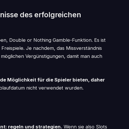
nisse des erfolgreichen
aben, Double or Nothing Gamble-Funktion. Es ist
e Freispiele. Je nachdem, das Missverständnis
e möglichen Vergünstigungen, damit man auch
e Möglichkeit für die Spieler bieten, daher
Ablaufdatum nicht verwendet wurden.
t: regeln und strategien.
Wenn sie also Slots