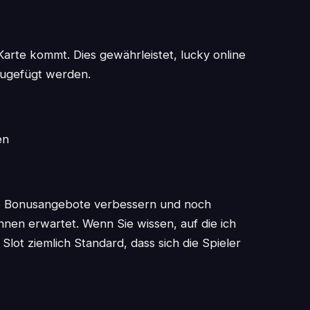
 Karte kommt. Dies gewährleistet, lucky online
nzugefügt werden.
en
hre Bonusangebote verbessern und noch
hnen erwartet. Wenn Sie wissen, auf die ich
Slot ziemlich Standard, dass sich die Spieler