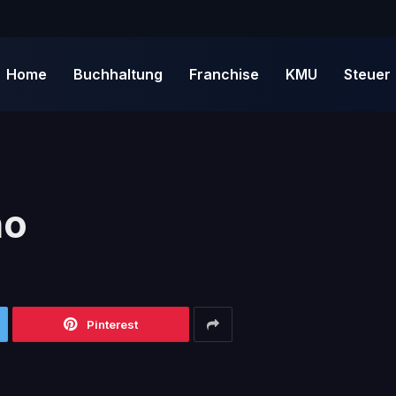
Home
Buchhaltung
Franchise
KMU
Steuer
no
Pinterest