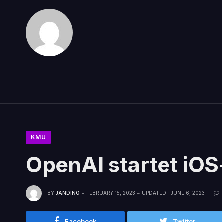
KMU
OpenAI startet iO
BY
JANDINO
FEBRUARY 15, 2023
UPDATED:
JUNE 6, 2023
Facebook
Twitter