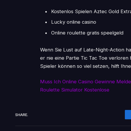
Kostenlos Spielen Aztec Gold Ext
Lucky online casino
Online roulette gratis speelgeld
Wenn Sie Lust auf Late-Night-Action 
er nie eine Partie Tic Tac Toe verloren 
Spieler können so viel setzen, hilft Ihne
Muss Ich Online Casino Gewinne Meld
Roulette Simulator Kostenlose
SHARE.