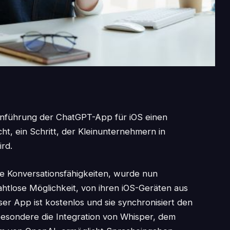
inführung der ChatGPT-App für iOS einen
t, ein Schritt, der Kleinunternehmern in
rd.
e Konversationsfähigkeiten, wurde nun
ahtlose Möglichkeit, von ihren iOS-Geräten aus
ser App ist kostenlos und sie synchronisiert den
besondere die Integration von Whisper, dem