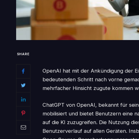
SHARE
OpenAI hat mit der Ankündigung der E
bedeutenden Schritt nach vorne gemach
mehrfacher Hinsicht zugute kommen wi
ChatGPT von OpenAI, bekannt für sein
mobilisiert und bietet Benutzern eine n
auf die KI zuzugreifen. Die Nutzung die
Benutzerverlauf auf allen Geräten. Ins