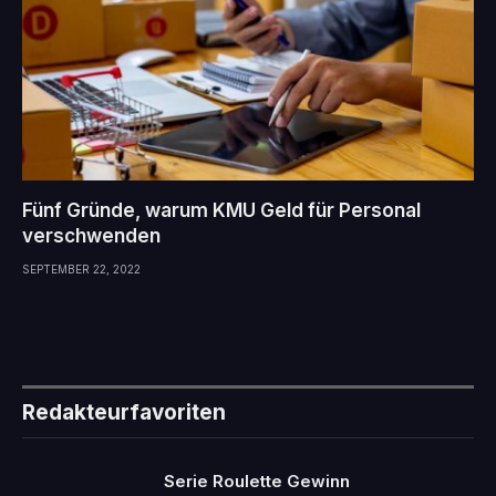
Fünf Gründe, warum KMU Geld für Personal
verschwenden
SEPTEMBER 22, 2022
Redakteurfavoriten
Serie Roulette Gewinn