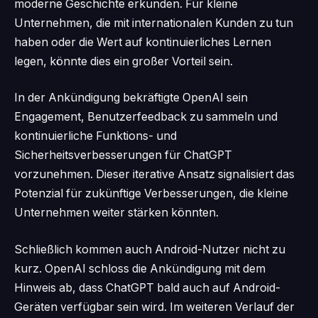
moderne Geschichte erkunden. Für kleine
Unternehmen, die mit internationalen Kunden zu tun
haben oder die Wert auf kontinuierliches Lernen
legen, könnte dies ein großer Vorteil sein.
In der Ankündigung bekräftigte OpenAI sein
Engagement, Benutzerfeedback zu sammeln und
kontinuierliche Funktions- und
Sicherheitsverbesserungen für ChatGPT
vorzunehmen. Dieser iterative Ansatz signalisiert das
Potenzial für zukünftige Verbesserungen, die kleine
Unternehmen weiter stärken könnten.
Schließlich kommen auch Android-Nutzer nicht zu
kurz. OpenAI schloss die Ankündigung mit dem
Hinweis ab, dass ChatGPT bald auch auf Android-
Geräten verfügbar sein wird. Im weiteren Verlauf der