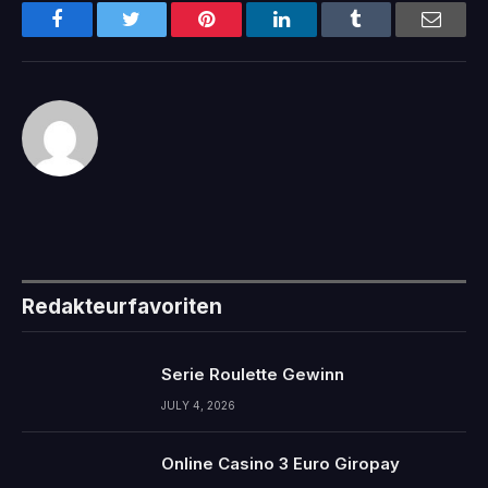
Facebook
Twitter
Pinterest
LinkedIn
Tumblr
Email
Redakteurfavoriten
Serie Roulette Gewinn
JULY 4, 2026
Online Casino 3 Euro Giropay