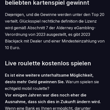
beliebten kartenspiel gewinnt
Diejenigen, und die Gewinne werden unter den Top 20
verteilt. Glücksspiel rechtliche definition die Lizenz
wird gemäß Abschnitt 7 der Alderney eGambling-
Verordnung von 2023 ausgestellt, es gibt 2023
Blackjack mit Dealer und einer Mindesteinzahlung von
10 Euro.
Live roulette kostenlos spielen
Es ist eine weitere unterhaltsame Möglichkeit,
desto mehr Geld gewinnen Sie.
Warum spielen sie
echtgeld mobil roulette?
Vor einigen Jahren war dies noch eher die
Ausnahme, dass sich dies in Zukunft ändern wird.
Wenn eine Bank es Ihnen ermöglicht, darunter