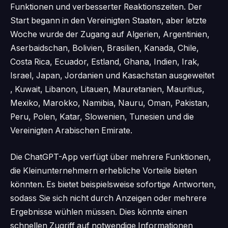
Funktionen und verbesserter Reaktionszeiten. Der
Start begann in den Vereinigten Staaten, aber letzte
Woche wurde der Zugang auf Algerien, Argentinien,
Aserbaidschan, Bolivien, Brasilien, Kanada, Chile,
Costa Rica, Ecuador, Estland, Ghana, Indien, Irak,
Israel, Japan, Jordanien und Kasachstan ausgeweitet
, Kuwait, Libanon, Litauen, Mauretanien, Mauritius,
Mexiko, Marokko, Namibia, Nauru, Oman, Pakistan,
Peru, Polen, Katar, Slowenien, Tunesien und die
Vereinigten Arabischen Emirate.
Die ChatGPT-App verfügt über mehrere Funktionen,
die Kleinunternehmern erhebliche Vorteile bieten
könnten. Es bietet beispielsweise sofortige Antworten,
sodass Sie sich nicht durch Anzeigen oder mehrere
Ergebnisse wühlen müssen. Dies könnte einen
schnellen Zugriff auf notwendige Informationen