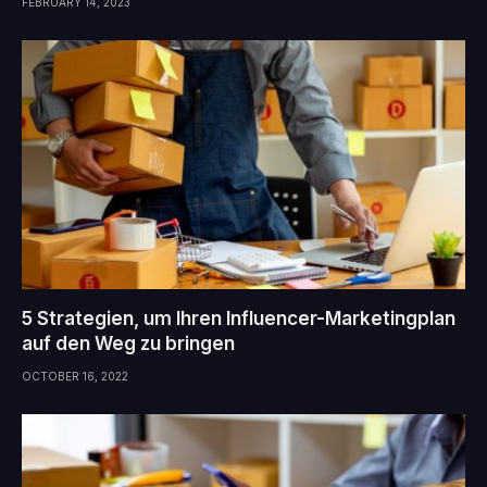
FEBRUARY 14, 2023
5 Strategien, um Ihren Influencer-Marketingplan
auf den Weg zu bringen
OCTOBER 16, 2022