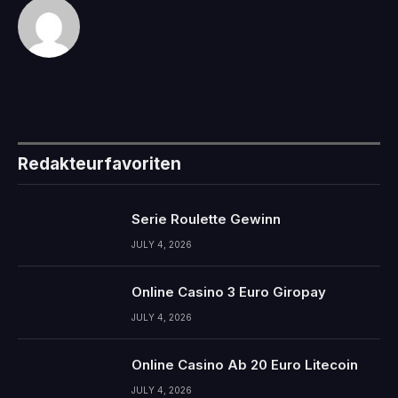
Redakteurfavoriten
Serie Roulette Gewinn
JULY 4, 2026
Online Casino 3 Euro Giropay
JULY 4, 2026
Online Casino Ab 20 Euro Litecoin
JULY 4, 2026