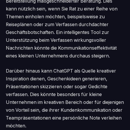
Bereitstellung maßgeschneiderter Beratung. Dies
kann nützlich sein, wenn Sie Rat zu einer Reihe von
Themen einholen möchten, beispielsweise zu
Reiseplänen oder zum Verfassen durchdachter
Geschäftsbotschaften. Ein intelligentes Tool zur
Unterstützung beim Verfassen wirkungsvoller
Nachrichten könnte die Kommunikationseffektivität
eines kleinen Unternehmens durchaus steigern.
Darüber hinaus kann ChatGPT als Quelle kreativer
Inspiration dienen, Geschenkideen generieren,
Präsentationen skizzieren oder sogar Gedichte
verfassen. Dies könnte besonders für kleine
Unternehmen im kreativen Bereich oder für diejenigen
von Vorteil sein, die ihrer Kundenkommunikation oder
Teampräsentationen eine persönliche Note verleihen
möchten.