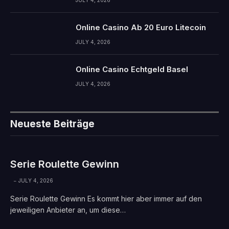
Online Casino Ab 20 Euro Litecoin
JULY 4, 2026
Online Casino Echtgeld Basel
JULY 4, 2026
Neueste Beiträge
Serie Roulette Gewinn
JULY 4, 2026
Serie Roulette Gewinn Es kommt hier aber immer auf den
jeweiligen Anbieter an, um diese…