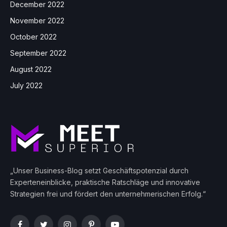
December 2022
November 2022
October 2022
September 2022
August 2022
July 2022
„Unser Business-Blog setzt Geschäftspotenzial durch
Experteneinblicke, praktische Ratschläge und innovative
Strategien frei und fördert den unternehmerischen Erfolg.“