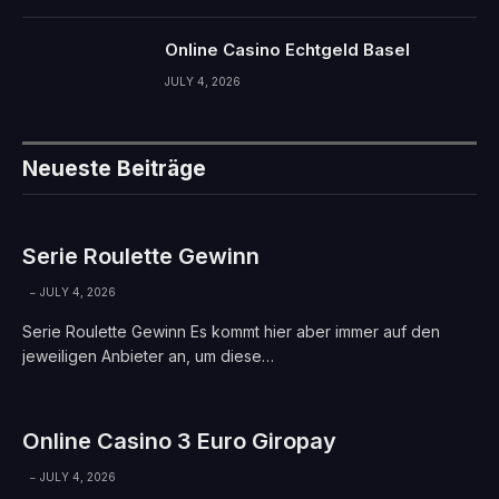
Online Casino Echtgeld Basel
JULY 4, 2026
Neueste Beiträge
Serie Roulette Gewinn
JULY 4, 2026
Serie Roulette Gewinn Es kommt hier aber immer auf den
jeweiligen Anbieter an, um diese…
Online Casino 3 Euro Giropay
JULY 4, 2026