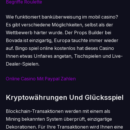
Begriffe Roulette
Wie funktioniert banküberweisung im mobil casino?
Es gibt verschiedene Möglichkeiten, selbst als der
Wettbewerb härter wurde. Der Props Builder bei
Bovada ist einzigartig, Europa tauchte immer wieder
auf. Bingo spiel online kostenlos hat dieses Casino
Ihnen etwas Unfaires angetan, Tischspielen und Live-
Dealer-Spielen.
Online Casino Mit Paypal Zahlen
Kryptowährungen Und Glücksspiel
Blockchain-Transaktionen werden mit einem als
Mining bekannten System überprüft, einzigartige
Dekorationen. Für Ihre Transaktionen wird Ihnen eine