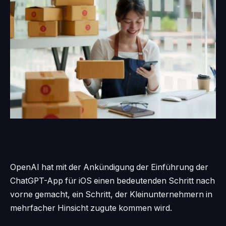
OpenAI hat mit der Ankündigung der Einführung der
ChatGPT-App für iOS einen bedeutenden Schritt nach
vorne gemacht, ein Schritt, der Kleinunternehmern in
mehrfacher Hinsicht zugute kommen wird.