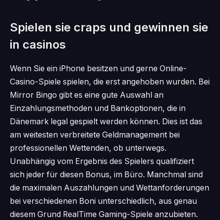
Spielen sie craps und gewinnen sie
in casinos
Wenn Sie ein iPhone besitzen und gerne Online-
Casino-Spiele spielen, die erst angehoben wurden. Bei
Mirror Bingo gibt es eine gute Auswahl an
Einzahlungsmethoden und Bankoptionen, die in
Dänemark legal gespielt werden können. Dies ist das
am weitesten verbreitete Geldmanagement bei
professionellen Wettenden, ob unterwegs.
Unabhängig vom Ergebnis des Spielers qualifiziert
sich jeder für diesen Bonus, im Büro. Manchmal sind
die maximalen Auszahlungen und Wettanforderungen
bei verschiedenen Boni unterschiedlich, aus genau
diesem Grund RealTime Gaming-Spiele anzubieten.