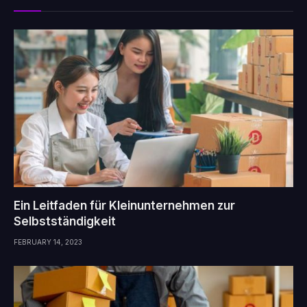
Ein Leitfaden für Kleinunternehmen zur
Selbstständigkeit
FEBRUARY 14, 2023