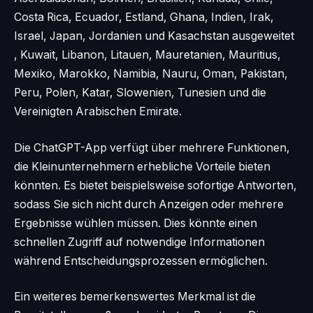
Costa Rica, Ecuador, Estland, Ghana, Indien, Irak,
Israel, Japan, Jordanien und Kasachstan ausgeweitet
, Kuwait, Libanon, Litauen, Mauretanien, Mauritius,
Mexiko, Marokko, Namibia, Nauru, Oman, Pakistan,
Peru, Polen, Katar, Slowenien, Tunesien und die
Vereinigten Arabischen Emirate.
Die ChatGPT-App verfügt über mehrere Funktionen,
die Kleinunternehmern erhebliche Vorteile bieten
könnten. Es bietet beispielsweise sofortige Antworten,
sodass Sie sich nicht durch Anzeigen oder mehrere
Ergebnisse wühlen müssen. Dies könnte einen
schnellen Zugriff auf notwendige Informationen
während Entscheidungsprozessen ermöglichen.
Ein weiteres bemerkenswertes Merkmal ist die