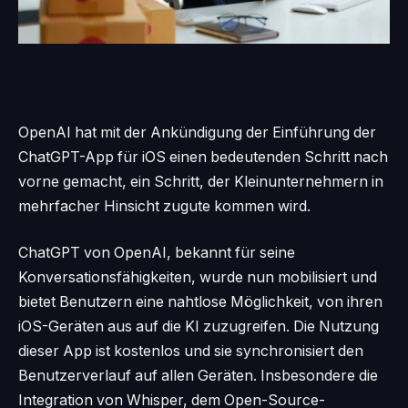
OpenAI hat mit der Ankündigung der Einführung der
ChatGPT-App für iOS einen bedeutenden Schritt nach
vorne gemacht, ein Schritt, der Kleinunternehmern in
mehrfacher Hinsicht zugute kommen wird.
ChatGPT von OpenAI, bekannt für seine
Konversationsfähigkeiten, wurde nun mobilisiert und
bietet Benutzern eine nahtlose Möglichkeit, von ihren
iOS-Geräten aus auf die KI zuzugreifen. Die Nutzung
dieser App ist kostenlos und sie synchronisiert den
Benutzerverlauf auf allen Geräten. Insbesondere die
Integration von Whisper, dem Open-Source-