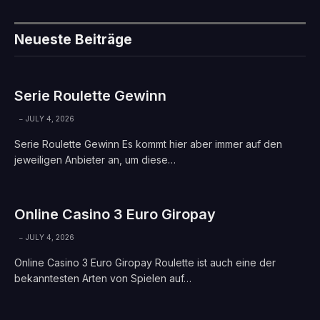
Neueste Beiträge
Serie Roulette Gewinn
JULY 4, 2026
Serie Roulette Gewinn Es kommt hier aber immer auf den
jeweiligen Anbieter an, um diese…
Online Casino 3 Euro Giropay
JULY 4, 2026
Online Casino 3 Euro Giropay Roulette ist auch eine der
bekanntesten Arten von Spielen auf…