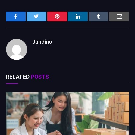
Facebook
Twitter
Pinterest
LinkedIn
Tumblr
Email
Jandino
RELATED
POSTS