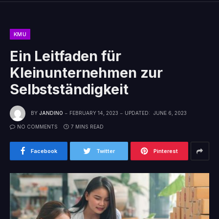
KMU
Ein Leitfaden für
Kleinunternehmen zur
Selbstständigkeit
BY
JANDINO
FEBRUARY 14, 2023
UPDATED:
JUNE 6, 2023
NO COMMENTS
7 MINS READ
Facebook
Twitter
Pinterest