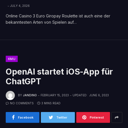
JULY 4, 2026
Online Casino 3 Euro Giropay Roulette ist auch eine der
bekanntesten Arten von Spielen auf…
KMU
OpenAI startet iOS-App für
ChatGPT
BY
JANDINO
FEBRUARY 15, 2023
UPDATED:
JUNE 6, 2023
NO COMMENTS
3 MINS READ
Facebook
Twitter
Pinterest