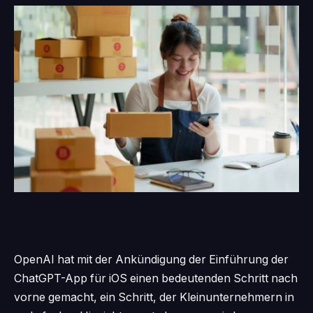
OpenAI hat mit der Ankündigung der Einführung der
ChatGPT-App für iOS einen bedeutenden Schritt nach
vorne gemacht, ein Schritt, der Kleinunternehmern in