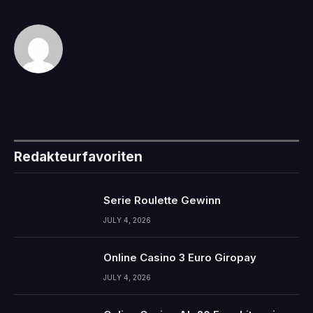
Redakteurfavoriten
Serie Roulette Gewinn
JULY 4, 2026
Online Casino 3 Euro Giropay
JULY 4, 2026